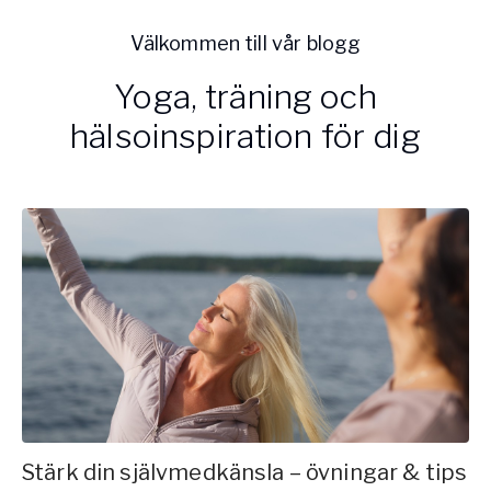
Vården – Yogobe Health & Care
Välkommen till vår blogg
Så stöttar Yogobe patienter, förskrivare och sjukvården
FaR
Yoga, träning och
Fysisk aktivitet på recept
hälsoinspiration för dig
Företag
Stöd till arbetsgivare, försäkringsbolag & organisationer
Arbetsgivare
Pausa Smart
Yogobe för yogalärare
Hotell & Konferens
Stärk din självmedkänsla – övningar & tips