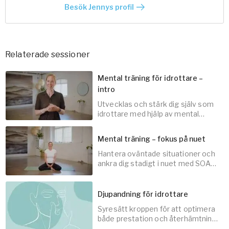
Besök Jennys profil
Relaterade sessioner
Mental träning för idrottare –
intro
Utvecklas och stärk dig själv som
idrottare med hjälp av mental
träning.
Mental träning – fokus på nuet
Hantera oväntade situationer och
3
min
ankra dig stadigt i nuet med SOAS
(A)-modellen.
Djupandning för idrottare
Syresätt kroppen för att optimera
5
min
både prestation och återhämtning
i din idrott.