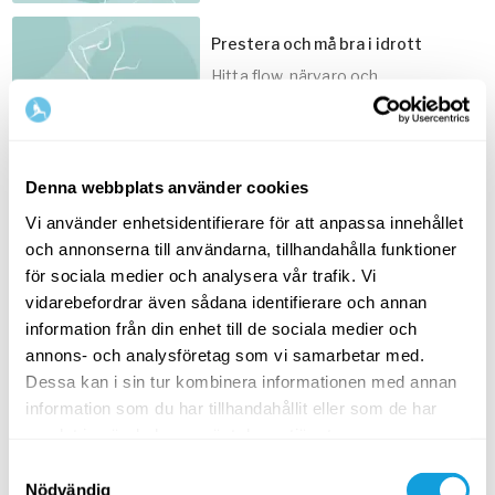
Prestera och må bra i idrott
Hitta flow, närvaro och
10
min
koncentration i din idrott samt
hantera prestation med hjälp av
andningen.
Målbilder – utveckla din träning
Denna webbplats använder cookies
Mental träning och må bra på
5
min
resan mot dina mål som idrottare,
Vi använder enhetsidentifierare för att anpassa innehållet
oavsett nivå.
och annonserna till användarna, tillhandahålla funktioner
för sociala medier och analysera vår trafik. Vi
vidarebefordrar även sådana identifierare och annan
information från din enhet till de sociala medier och
15
min
Relaterade temasidor
annons- och analysföretag som vi samarbetar med.
Dessa kan i sin tur kombinera informationen med annan
information som du har tillhandahållit eller som de har
samlat in när du har använt deras tjänster.
Samtyckesval
Nödvändig