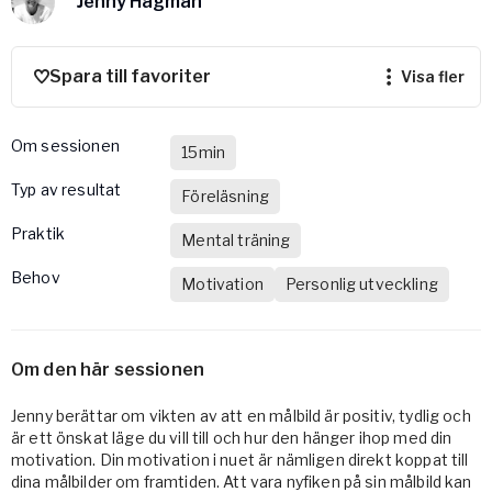
Jenny Hagman
Vården – Yogobe Health & Care
Så stöttar Yogobe patienter, förskrivare och sjukvården
FaR
Spara till favoriter
visa fler
Fysisk aktivitet på recept
Företag
Om sessionen
15min
Stöd till arbetsgivare, försäkringsbolag & organisationer
Typ av resultat
Föreläsning
Arbetsgivare
Praktik
Pausa Smart
Mental träning
Yogobe för yogalärare
Behov
Motivation
Personlig utveckling
Hotell & Konferens
Om den här sessionen
Jenny berättar om vikten av att en målbild är positiv, tydlig och
är ett önskat läge du vill till och hur den hänger ihop med din
motivation. Din motivation i nuet är nämligen direkt koppat till
dina målbilder om framtiden. Att vara nyfiken på sin målbild kan