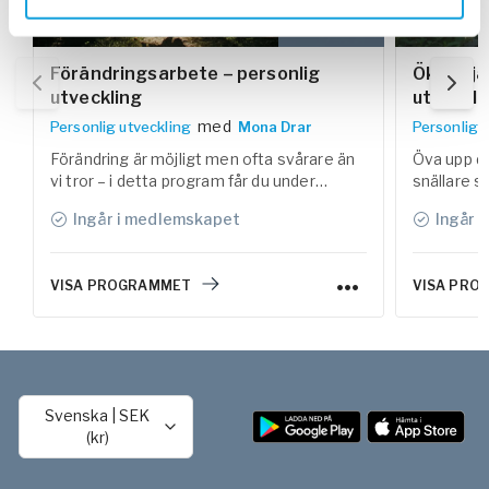
Förändringsarbete – personlig
Ökad sjä
utveckling
utveckli
med
Personlig utveckling
Mona Drar
Personlig 
Förändring är möjligt men ofta svårare än
Öva upp di
vi tror – i detta program får du under
snällare sä
vägledning av leg. psykologen Mona Drar
vardagen.
Ingår i medlemskapet
Ingår 
stöd för att skapa bestående förändringar
i vanor, rutiner och livet i stort.
VISA PROGRAMMET
VISA PRO
Svenska
|
SEK
(kr)