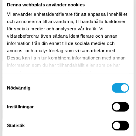
Care
sara@yogobe.com
Denna webbplats använder cookies
Mailadress
:
Vi använder enhetsidentifierare för att anpassa innehållet
elin@yogobe.com
och annonserna till användarna, tillhandahålla funktioner
för sociala medier och analysera vår trafik. Vi
vidarebefordrar även sådana identifierare och annan
information från din enhet till de sociala medier och
annons- och analysföretag som vi samarbetar med.
Dessa kan i sin tur kombinera informationen med annan
Samir Timezgida
information som du har tillhandahållit eller som de har
Sara Jakobsson
samlat in när du har använt deras tjänster.
Product Owner & Lead
Content Manager
Product Designer
Samtyckesval
Mailadress
:
Nödvändig
Mailadress
:
sara@yogobe.com
samir@yogobe.com
Inställningar
Statistik