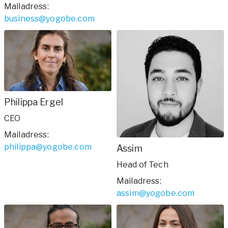
mer om våra
Mailadress
:
företagsupplägg?
business@yogobe.com
Kontakta oss!
Philippa Ergel
CEO
Mailadress
:
philippa@yogobe.com
Assim
Head of Tech
Mailadress
:
assim@yogobe.com