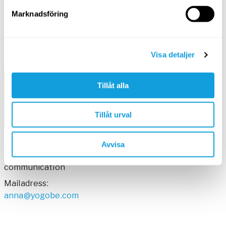
Camilla Dahlqvist
Peter Munteanu
Marknadsföring
Strategy Advisor
Founder
Mailadress
:
Mailadress
:
Visa detaljer
business@yogobe.com
peter@yogobe.com
Tillåt alla
Tillåt urval
Anna Reynold
Avvisa
Founder, strategic
communication
Mailadress
:
anna@yogobe.com