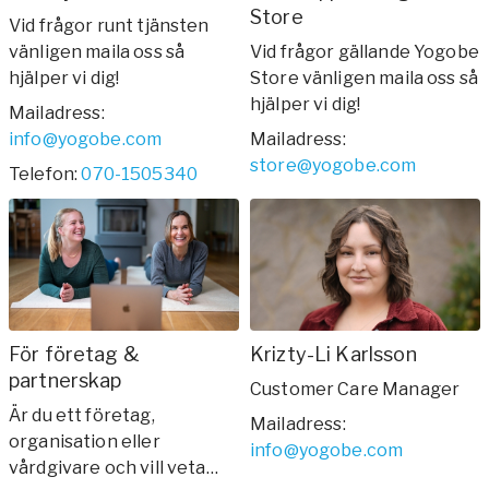
Store
Vården – Yogobe Health & Care
Vid frågor runt tjänsten
Så stöttar Yogobe patienter, förskrivare och sjukvården
vänligen maila oss så
Vid frågor gällande Yogobe
FaR
hjälper vi dig!
Store vänligen maila oss så
hjälper vi dig!
Fysisk aktivitet på recept
Mailadress
:
Företag
info@yogobe.com
Mailadress
:
Stöd till arbetsgivare, försäkringsbolag & organisationer
store@yogobe.com
Telefon
:
070-1505340
Arbetsgivare
Pausa Smart
Yogobe för yogalärare
Hotell & Konferens
För företag &
Krizty-Li Karlsson
partnerskap
Customer Care Manager
Är du ett företag,
Mailadress
:
organisation eller
info@yogobe.com
vårdgivare och vill veta