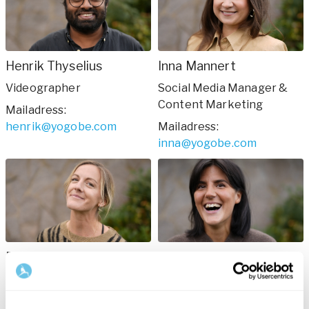
Henrik Thyselius
Inna Mannert
Videographer
Social Media Manager &
Content Marketing
Mailadress
:
henrik@yogobe.com
Mailadress
:
inna@yogobe.com
Elin Karnstedt
Sara Söderhäll
Production Manager &
Performance marketing
Project Lead – Health &
Mailadress
: