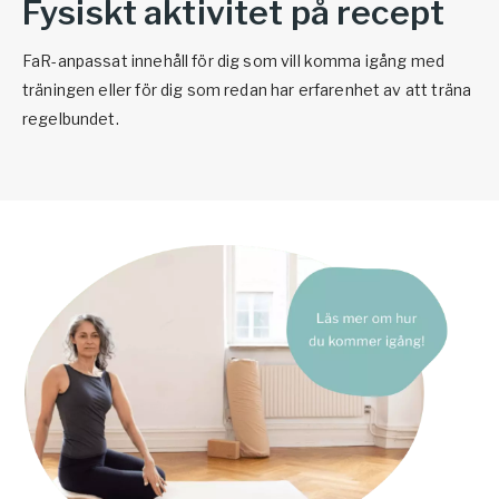
Fysiskt aktivitet på recept
Vården – Yogobe Health & Care
Så stöttar Yogobe patienter, förskrivare och sjukvården
FaR-anpassat innehåll för dig som vill komma igång med
FaR
träningen eller för dig som redan har erfarenhet av att träna
Fysisk aktivitet på recept
regelbundet.
Företag
Stöd till arbetsgivare, försäkringsbolag & organisationer
Arbetsgivare
Pausa Smart
Yogobe för yogalärare
Hotell & Konferens