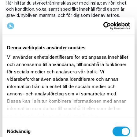
Här hittar du styrketräningsklasser med inslag av rörlighet
och kondition, yoga, samt specifikt innehåll för dig som är
gravid, nybliven mamma, och för dig som lider av artros.
Yogobe förskrivs i nuläget av följande regioner:
Region Stockholm, Region Uppland, Region Sörmland,
Region Jönköping, Region Skåne, Region Västra Götaland,
Region Örebro, Region Västmanland, Region Gävleborg,
Denna webbplats använder cookies
Region Jämtland/Härjedalen, Region Västerbotten, Region
Vi använder enhetsidentifierare för att anpassa innehållet
Norrbotten, Region Halland.
och annonserna till användarna, tillhandahålla funktioner
för sociala medier och analysera vår trafik. Vi
vidarebefordrar även sådana identifierare och annan
information från din enhet till de sociala medier och
Samlingar med utvalda klasser
annons- och analysföretag som vi samarbetar med.
efter behov
Dessa kan i sin tur kombinera informationen med annan
information som du har tillhandahållit eller som de har
samlat in när du har använt deras tjänster.
Samtyckesval
Nödvändig