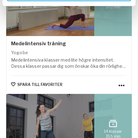
16
klasser
370
min
Medelintensiv träning
Yogobe
Medelintensiva klasser med lite högre intensitet.
Dessa klasser passar dig som önskar öka din rörlighet,
få upp pulsen och känna rörelseglädje. Dessa klasser
behöver du kunna ta dig upp och ner från golvet för att
kunna utföra.
SPARA TILL FAVORITER
14
klasser
355
min