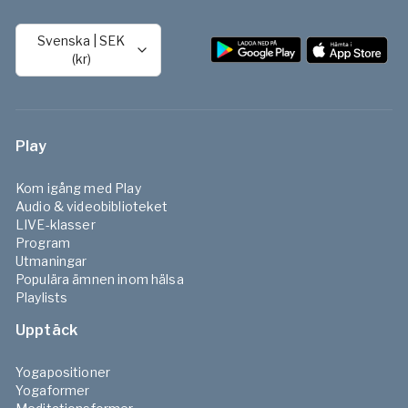
provperioden. Vill du fortsätta efter testperioden väljer du
på länken
Har du en rabatt- eller accesskod?
, klistra sedan in
själv att bli betalande medlem. Kort sagt: 👉 Gratis att testa
koden i rutan under
Har du fått en accesskod?
och klicka på
👉 Ingen bindningstid 👉 Du bestämmer om du vill fortsätta
Svenska
|
SEK
Aktivera
. Erbjudandet ger dig gratis access till Yogobe per
👍
(kr)
termin.
Har du en aktiv prenumeration så sätts den på paus under
din gratisperiod från Mecenat och kommer att kicka igång
igen när gratisperioden löper ut. Du kan se din aktuella
Play
access och när den löper ut under dina
Prenumerationsinställningar
.
Kom igång med Play
Audio & videobiblioteket
LIVE-klasser
Program
Utmaningar
Populära ämnen inom hälsa
Playlists
Upptäck
Yogapositioner
Yogaformer