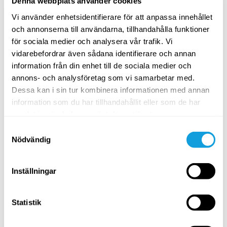
Denna webbplats använder cookies
Vad tycker våra medlemmar om
Vi använder enhetsidentifierare för att anpassa innehållet
och annonserna till användarna, tillhandahålla funktioner
Yogobe?
för sociala medier och analysera vår trafik. Vi
vidarebefordrar även sådana identifierare och annan
information från din enhet till de sociala medier och
annons- och analysföretag som vi samarbetar med.
Dessa kan i sin tur kombinera informationen med annan
Att ni är alltid där för mig. Jag kan gå månader (ibland
information som du har tillhandahållit eller som de har
även något år) utan att ens logga in men ni är som en
samlat in när du har använt deras tjänster.
kär vän som alltid tar mig tillbaka med öppna armar,
utan att ifrågasätta eller kräva något.
Samtyckesval
Nödvändig
Myriam Gonzalez
Inställningar
Statistik