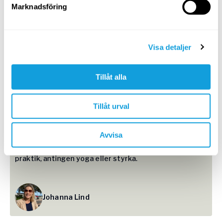
Marknadsföring
Att det går att träna när som helst! Upplever det som
en seriös tjänst med hög kvalitet och som ofta vilar på
en vetenskaplig grund.
Visa detaljer
Susanne Erlewing
Tillåt alla
Tillåt urval
Avvisa
Jag väljer klass efter dagsform och kör därför daglig
praktik, antingen yoga eller styrka.
Johanna Lind