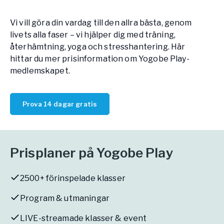
Vården – Yogobe Health & Care
Vi vill göra din vardag till den allra bästa, genom
Så stöttar Yogobe patienter, förskrivare och sjukvården
FaR
livets alla faser – vi hjälper dig med träning,
återhämtning, yoga och stresshantering. Här
Fysisk aktivitet på recept
hittar du mer prisinformation om Yogobe Play-
Företag
medlemskapet.
Stöd till arbetsgivare, försäkringsbolag & organisationer
Arbetsgivare
Prova 14 dagar gratis
Pausa Smart
Yogobe för yogalärare
Hotell & Konferens
Prisplaner på Yogobe Play
2500+ förinspelade klasser
Program & utmaningar
LIVE-streamade klasser & event