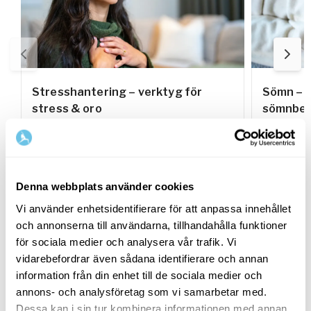
Stresshantering – verktyg för
Sömn – s
stress & oro
sömnbes
På denna sida hittar du innehåll för dig som
På denna s
vill lära dig hantera och minska stress och
vill lära 
oro i vardagen.
förbättra 
Denna webbplats använder cookies
Vi använder enhetsidentifierare för att anpassa innehållet
Relaterade program
och annonserna till användarna, tillhandahålla funktioner
för sociala medier och analysera vår trafik. Vi
vidarebefordrar även sådana identifierare och annan
information från din enhet till de sociala medier och
annons- och analysföretag som vi samarbetar med.
Dessa kan i sin tur kombinera informationen med annan
2 veckor