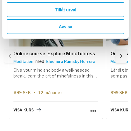
Tillåt urval
Avvisa
Online course: Explore Mindfulness
Onlineku
med
Meditation
Eleonora Ramsby Herrera
Meditation
Give your mind and body a well-needed
Lär dig by
break, learn the art of mindfulness in this
som passar
six weeks meditation course.
prestation
effektiva 
699
SEK
12 månader
999
SEK
stärka fok
vardagen.
VISA KURS
VISA KURS