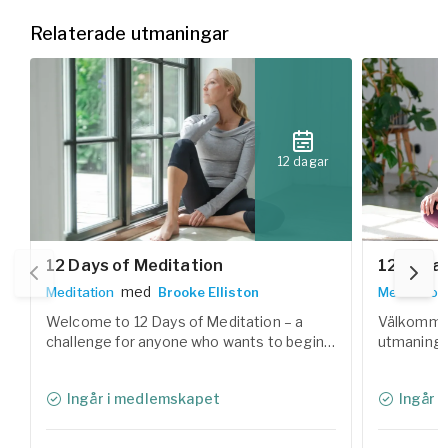
Relaterade utmaningar
12 dagar
12 Days of Meditation
12 dagar
med
Meditation
Brooke Elliston
Meditation
Welcome to 12 Days of Meditation – a
Välkommen 
challenge for anyone who wants to begin a
utmaning 
meditation practice and reconnect with
med medita
the calm within. During the 12 days, you'll
Under 12 d
Ingår i medlemskapet
Ingår 
explore various forms of meditation
av meditat
techniques, guided by our experienced
Yogobes er
teachers.