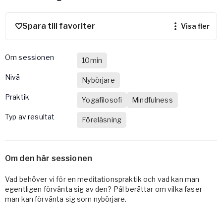
Vården – Yogobe Health & Care
Så stöttar Yogobe patienter, förskrivare och sjukvården
Spara till favoriter
visa fler
FaR
Fysisk aktivitet på recept
Om sessionen
Företag
10min
Stöd till arbetsgivare, försäkringsbolag & organisationer
nivå
Nybörjare
Arbetsgivare
Praktik
Yogafilosofi
Mindfulness
Pausa Smart
Typ av resultat
Föreläsning
Yogobe för yogalärare
Hotell & Konferens
Om den här sessionen
Vad behöver vi för en meditationspraktik och vad kan man
egentligen förvänta sig av den? Pål berättar om vilka faser
man kan förvänta sig som nybörjare.