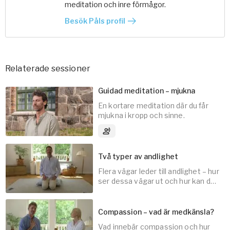
meditation och inre förmågor.
Besök Påls profil
Relaterade sessioner
Guidad meditation – mjukna
En kortare meditation där du får
mjukna i kropp och sinne.
3
Ljudspår
Två typer av andlighet
Flera vägar leder till andlighet – hur
10
min
ser dessa vägar ut och hur kan de
hjälpa oss utvecklas?
Compassion – vad är medkänsla?
Vad innebär compassion och hur