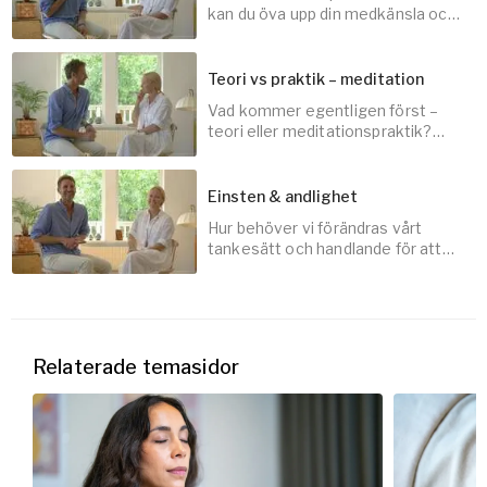
3
min
kan du öva upp din medkänsla och
använda dig av den?
Teori vs praktik – meditation
Vad kommer egentligen först –
10
min
teori eller meditationspraktik?
Och vilka verktyg kan stärka
praktiken?
Einsten & andlighet
Hur behöver vi förändras vårt
10
min
tankesätt och handlande för att
utvecklas som samhälle?
10
min
Relaterade temasidor