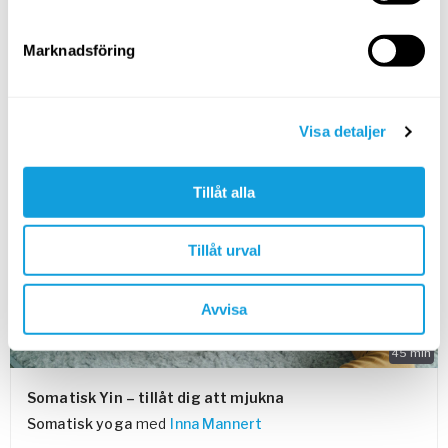
Långsamma och inkännande rörelser som ger höfterna
möjlighet att mjukna varsamt.
Marknadsföring
SPARA TILL FAVORITER
Visa detaljer
PASSAR ALLA
Tillåt alla
Tillåt urval
Avvisa
45
min
Somatisk Yin – tillåt dig att mjukna
Somatisk yoga
med
Inna Mannert