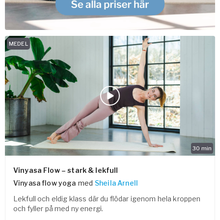
MEDEL
30
min
Vinyasa Flow – stark & lekfull
Vinyasa flow yoga
med
Sheila Arnell
Lekfull och eldig klass där du flödar igenom hela kroppen
och fyller på med ny energi.