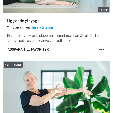
45
min
Liggande yinyoga
Yinyoga
med
Jenny Ström
Kom ner i varv och släpp på spänningar i en återhämtande
klass med liggande yinyogapositioner.
SPARA TILL FAVORITER
NYBÖRJARE