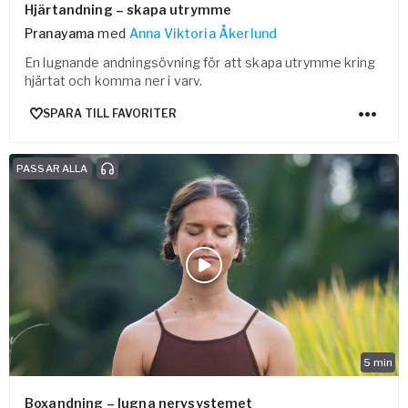
Hjärtandning – skapa utrymme
Pranayama
med
Anna Viktoria Åkerlund
En lugnande andningsövning för att skapa utrymme kring
hjärtat och komma ner i varv.
SPARA TILL FAVORITER
PASSAR ALLA
5
min
Boxandning – lugna nervsystemet