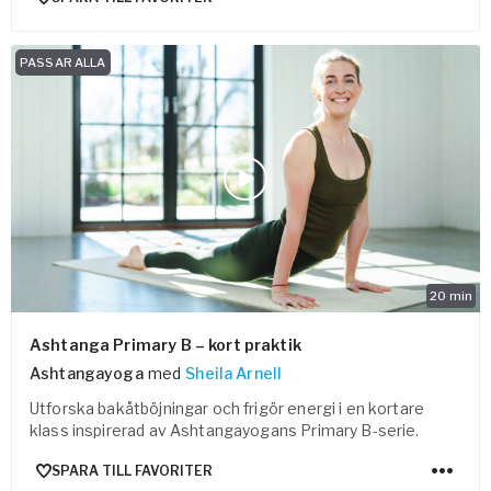
PASSAR ALLA
20
min
Ashtanga Primary B – kort praktik
Ashtangayoga
med
Sheila Arnell
Utforska bakåtböjningar och frigör energi i en kortare
klass inspirerad av Ashtangayogans Primary B-serie.
SPARA TILL FAVORITER