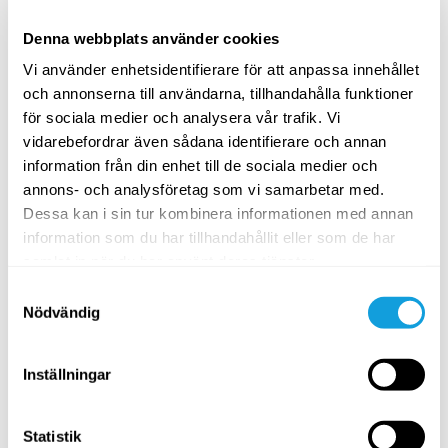
Anna Viktoria Åkerlund
Denna webbplats använder cookies
A grounding meditation using sight, sound, and bodily
sensations to help you gently settle the mind.
Vi använder enhetsidentifierare för att anpassa innehållet
och annonserna till användarna, tillhandahålla funktioner
SPARA TILL FAVORITER
för sociala medier och analysera vår trafik. Vi
vidarebefordrar även sådana identifierare och annan
PASSAR ALLA
information från din enhet till de sociala medier och
annons- och analysföretag som vi samarbetar med.
Dessa kan i sin tur kombinera informationen med annan
information som du har tillhandahållit eller som de har
samlat in när du har använt deras tjänster.
Samtyckesval
Nödvändig
30
min
Inställningar
Somatic Flow – mjukna i höfterna
Statistik
Somatic Flow
med
Inna Mannert