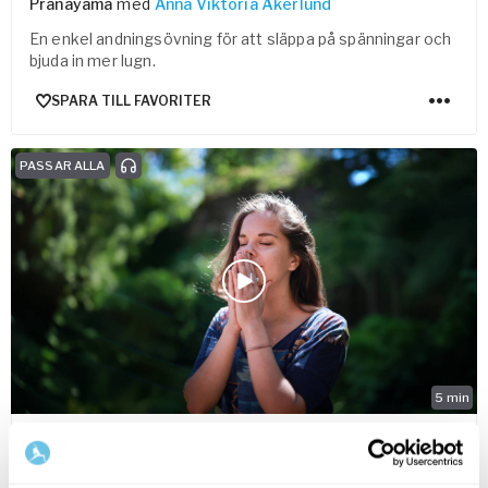
Pranayama
med
Anna Viktoria Åkerlund
En enkel andningsövning för att släppa på spänningar och
bjuda in mer lugn.
SPARA TILL FAVORITER
PASSAR ALLA
5
min
Three Anchors Meditation
Fokus- & koncentrationsmeditation
med