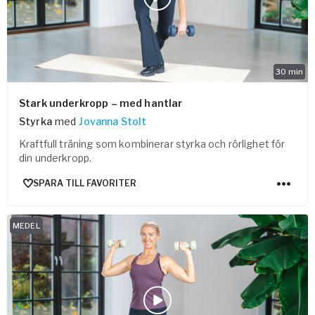
Vården – Yogobe Health & Care
Så stöttar Yogobe patienter, förskrivare och sjukvården
FaR
Fysisk aktivitet på recept
30
min
Företag
Stöd till arbetsgivare, försäkringsbolag & organisationer
Stark underkropp – med hantlar
Styrka
med
Jovanna Stolt
Arbetsgivare
Kraftfull träning som kombinerar styrka och rörlighet för
Pausa Smart
din underkropp.
Yogobe för yogalärare
SPARA TILL FAVORITER
Hotell & Konferens
MEDEL