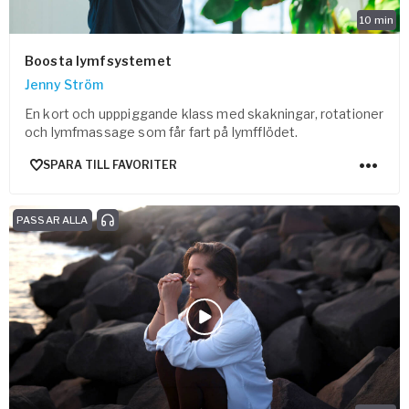
10
min
Boosta lymfsystemet
Jenny Ström
En kort och upppiggande klass med skakningar, rotationer
och lymfmassage som får fart på lymfflödet.
SPARA TILL FAVORITER
PASSAR ALLA