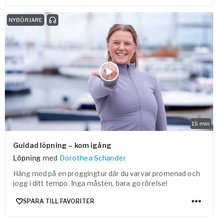
NYBÖRJARE
15
min
Guidad löpning – kom igång
Löpning
med
Dorothea Schander
Häng med på en proggingtur där du varvar promenad och
jogg i ditt tempo. Inga måsten, bara go rörelse!
SPARA TILL FAVORITER