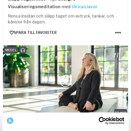
Visualiseringsmeditation
med
Ulrica Liavor
Rensa insidan och släpp taget om avtryck, tankar, och
känslor från dagen.
SPARA TILL FAVORITER
MEDEL
10
min
Flyt som maneter – meditation 🎵