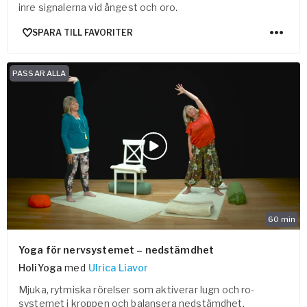
inre signalerna vid ångest och oro.
SPARA TILL FAVORITER
PASSAR ALLA
60
min
Yoga för nervsystemet – nedstämdhet
HoliYoga
med
Ulrica Liavor
Mjuka, rytmiska rörelser som aktiverar lugn och ro-
systemet i kroppen och balansera nedstämdhet.