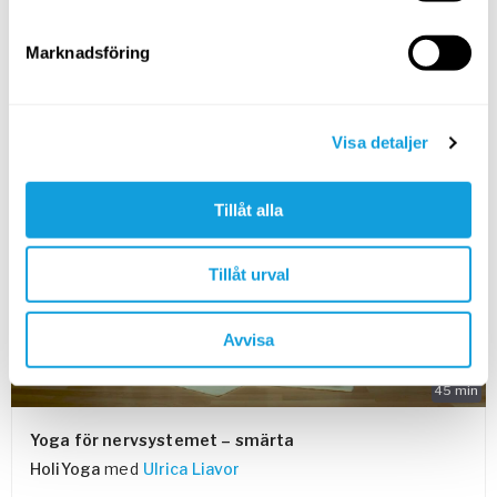
Varva ner och lugna kroppen med mjuka och rytmiska
rörelser som passar extra bra vid utmattning.
Marknadsföring
SPARA TILL FAVORITER
Visa detaljer
PASSAR ALLA
Tillåt alla
Tillåt urval
Avvisa
45
min
Yoga för nervsystemet – smärta
HoliYoga
med
Ulrica Liavor