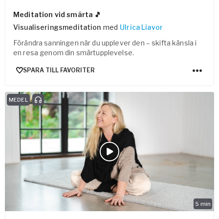
Meditation vid smärta 🎵
Visualiseringsmeditation
med
Ulrica Liavor
Förändra sanningen när du upplever den – skifta känsla i
en resa genom din smärtupplevelse.
SPARA TILL FAVORITER
MEDEL
5
min