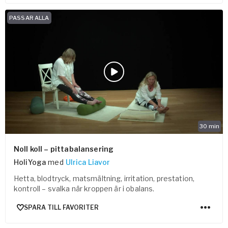
PASSAR ALLA
30
min
Noll koll – pittabalansering
HoliYoga
med
Ulrica Liavor
Hetta, blodtryck, matsmältning, irritation, prestation,
kontroll – svalka när kroppen är i obalans.
SPARA TILL FAVORITER