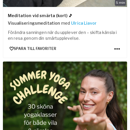
5
min
Meditation vid smärta (kort) 🎵
Visualiseringsmeditation
med
Ulrica Liavor
Förändra sanningen när du upplever den – skifta känsla i
en resa genom din smärtupplevelse.
SPARA TILL FAVORITER