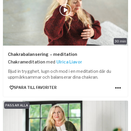
Vården – Yogobe Health & Care
Så stöttar Yogobe patienter, förskrivare och sjukvården
FaR
Fysisk aktivitet på recept
Företag
30
min
Stöd till arbetsgivare, försäkringsbolag & organisationer
Arbetsgivare
Chakrabalansering – meditation
Chakrameditation
med
Ulrica Liavor
Pausa Smart
Bjud in trygghet, lugn och mod i en meditation där du
Yogobe för yogalärare
uppmärksammar och balanserar dina chakran.
Hotell & Konferens
SPARA TILL FAVORITER
PASSAR ALLA