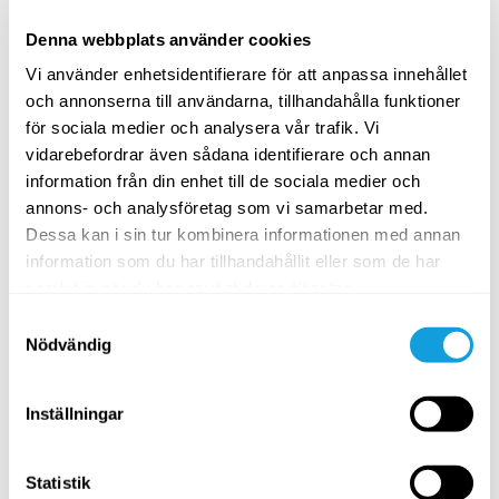
Visualiseringsmeditation
med
Ulrica Liavor
Denna webbplats använder cookies
Skapa en känsla av friare andningsflöde och släpp
spänningar i kroppen.
Vi använder enhetsidentifierare för att anpassa innehållet
och annonserna till användarna, tillhandahålla funktioner
SPARA TILL FAVORITER
för sociala medier och analysera vår trafik. Vi
vidarebefordrar även sådana identifierare och annan
PASSAR ALLA
information från din enhet till de sociala medier och
annons- och analysföretag som vi samarbetar med.
Dessa kan i sin tur kombinera informationen med annan
information som du har tillhandahållit eller som de har
samlat in när du har använt deras tjänster.
Samtyckesval
Nödvändig
45
min
Inställningar
Yoga för nervsystemet – utmattning
Statistik
HoliYoga
med
Ulrica Liavor