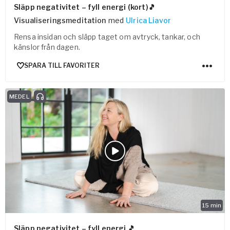
Släpp negativitet – fyll energi (kort)🎵
Visualiseringsmeditation
med
Ulrica Liavor
Rensa insidan och släpp taget om avtryck, tankar, och
känslor från dagen.
SPARA TILL FAVORITER
MEDEL
15
min
Släpp negativitet – fyll energi 🎵