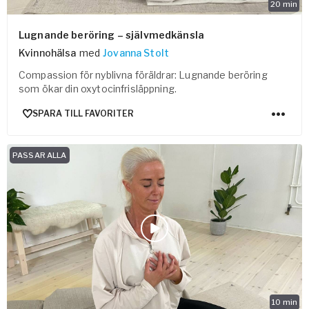
20
min
Lugnande beröring – självmedkänsla
Kvinnohälsa
med
Jovanna Stolt
Compassion för nyblivna föräldrar: Lugnande beröring
som ökar din oxytocinfrisläppning.
SPARA TILL FAVORITER
PASSAR ALLA
10
min