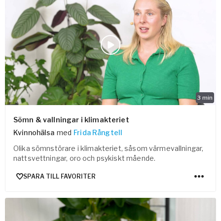
3
min
Sömn & vallningar i klimakteriet
Kvinnohälsa
med
Frida Rångtell
Olika sömnstörare i klimakteriet, såsom värmevallningar,
nattsvettningar, oro och psykiskt mående.
SPARA TILL FAVORITER