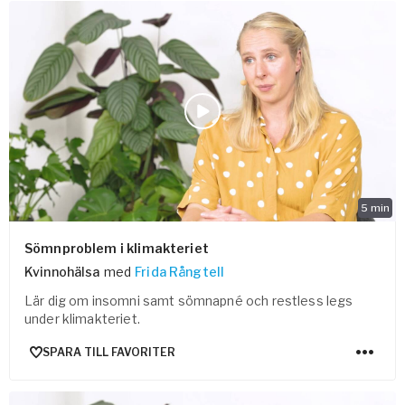
5
min
Sömnproblem i klimakteriet
Kvinnohälsa
med
Frida Rångtell
Lär dig om insomni samt sömnapné och restless legs
under klimakteriet.
SPARA TILL FAVORITER