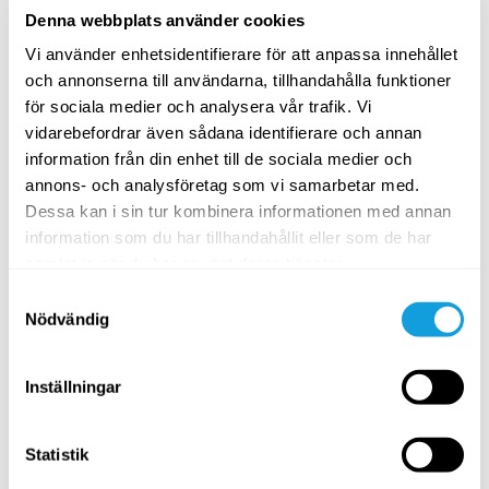
Denna webbplats använder cookies
Lär dig mer om kroppsliga och hormonella förändringar i
samband med klimakteriet.
Vi använder enhetsidentifierare för att anpassa innehållet
och annonserna till användarna, tillhandahålla funktioner
SPARA TILL FAVORITER
för sociala medier och analysera vår trafik. Vi
vidarebefordrar även sådana identifierare och annan
information från din enhet till de sociala medier och
annons- och analysföretag som vi samarbetar med.
Dessa kan i sin tur kombinera informationen med annan
information som du har tillhandahållit eller som de har
samlat in när du har använt deras tjänster.
Samtyckesval
Nödvändig
3
min
Inställningar
Klimakteriets olika faser
Statistik
Kvinnohälsa
med
Katarina Woxnerud