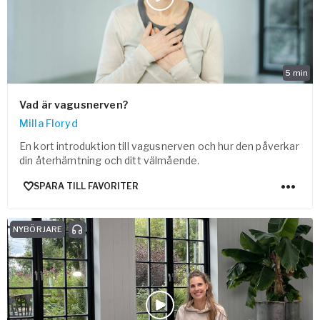
Vården – Yogobe Health & Care
Så stöttar Yogobe patienter, förskrivare och sjukvården
FaR
Fysisk aktivitet på recept
5
min
Företag
Stöd till arbetsgivare, försäkringsbolag & organisationer
Vad är vagusnerven?
Milla Floryd
Arbetsgivare
En kort introduktion till vagusnerven och hur den påverkar
Pausa Smart
din återhämtning och ditt välmående.
Yogobe för yogalärare
SPARA TILL FAVORITER
Hotell & Konferens
NYBÖRJARE