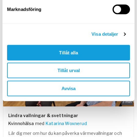
Vad innebär klimakteriet och vad kan du förvänta dig av
denna tid i ditt liv?
Marknadsföring
SPARA TILL FAVORITER
Visa detaljer
Tillåt alla
Tillåt urval
Avvisa
3
min
Lindra vallningar & svettningar
Kvinnohälsa
med
Katarina Woxnerud
Lär dig mer om hur du kan påverka värmevallningar och