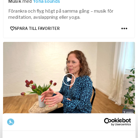
Musik
med
Yoha sounds
Förankra och flyg högt på samma gång – musik för
meditation, avslappning eller yoga.
SPARA TILL FAVORITER
3
min
Kroppen under klimakteriet
Kvinnohälsa
med
Katarina Woxnerud