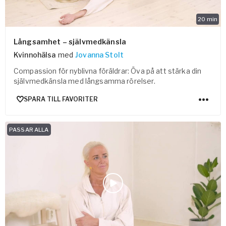
20
min
Långsamhet – självmedkänsla
Kvinnohälsa
med
Jovanna Stolt
Compassion för nyblivna föräldrar: Öva på att stärka din
självmedkänsla med långsamma rörelser.
SPARA TILL FAVORITER
PASSAR ALLA