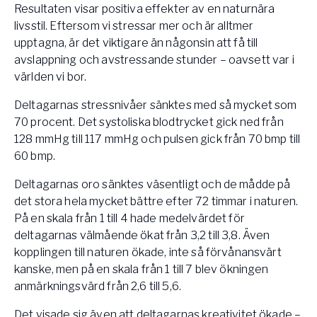
Resultaten visar positiva effekter av en naturnära
livsstil. Eftersom vi stressar mer och är alltmer
upptagna, är det viktigare än någonsin att få till
avslappning och avstressande stunder – oavsett var i
världen vi bor.
Deltagarnas stressnivåer sänktes med så mycket som
70 procent. Det systoliska blodtrycket gick ned från
128 mmHg till 117 mmHg och pulsen gick från 70 bmp till
60 bmp.
Deltagarnas oro sänktes väsentligt och de mådde på
det stora hela mycket bättre efter 72 timmar i naturen.
På en skala från 1 till 4 hade medelvärdet för
deltagarnas välmående ökat från 3,2 till 3,8. Även
kopplingen till naturen ökade, inte så förvånansvärt
kanske, men på en skala från 1 till 7 blev ökningen
anmärkningsvärd från 2,6 till 5,6.
Det visade sig även att deltagarnas kreativitet ökade –