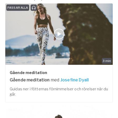
PASSAR ALLA
3
min
Gående meditation
Gående meditation
med
Josefine Dyall
Guidas ner i fötternas förnimmelser och rörelser när du
går.