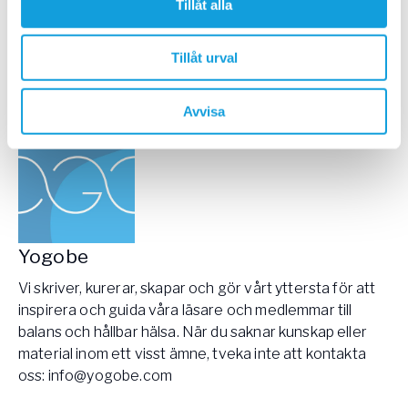
Tillåt alla
Fånga upp ditt fokus och njut av naturen
, av Linda
Åslev
Tillåt urval
Läs mer om 72 Hour Cabin och resultaten
här!
Avvisa
Yogobe
Vi skriver, kurerar, skapar och gör vårt yttersta för att
inspirera och guida våra läsare och medlemmar till
balans och hållbar hälsa. När du saknar kunskap eller
material inom ett visst ämne, tveka inte att kontakta
oss:
info@yogobe.com