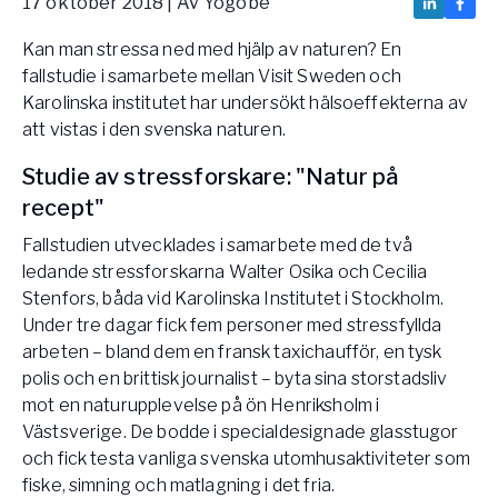
17 oktober 2018
| Av
Yogobe
Vården – Yogobe Health & Care
Kan man stressa ned med hjälp av naturen? En
Så stöttar Yogobe patienter, förskrivare och sjukvården
FaR
fallstudie i samarbete mellan Visit Sweden och
Karolinska institutet har undersökt hälsoeffekterna av
Fysisk aktivitet på recept
att vistas i den svenska naturen.
Företag
Stöd till arbetsgivare, försäkringsbolag & organisationer
Studie av stressforskare: "Natur på
Arbetsgivare
recept"
Pausa Smart
Fallstudien utvecklades i samarbete med de två
ledande stressforskarna Walter Osika och Cecilia
Yogobe för yogalärare
Stenfors, båda vid Karolinska Institutet i Stockholm.
Hotell & Konferens
Under tre dagar fick fem personer med stressfyllda
arbeten – bland dem en fransk taxichaufför, en tysk
polis och en brittisk journalist – byta sina storstadsliv
mot en naturupplevelse på ön Henriksholm i
Västsverige. De bodde i specialdesignade glasstugor
och fick testa vanliga svenska utomhusaktiviteter som
fiske, simning och matlagning i det fria.