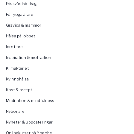
Friskvårdsbidrag
För yogalärare
Gravida & mammor
Hälsa på jobbet
Idrottare
Inspiration & motivation
Klimakteriet
Kvinnohälsa
Kost & recept
Meditation & mindfulness
Nybörjare
Nyheter & uppdateringar
Onlinekurser på Yogobe