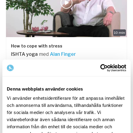
10
min
How to cope with stress
ISHTA yoga
med
Alan Finger
How can yoga and meditation help us cope with
stress?
PASSAR ALLA
Denna webbplats använder cookies
Vi använder enhetsidentifierare för att anpassa innehållet
och annonserna till användarna, tillhandahålla funktioner
för sociala medier och analysera vår trafik. Vi
vidarebefordrar även sådana identifierare och annan
information från din enhet till de sociala medier och