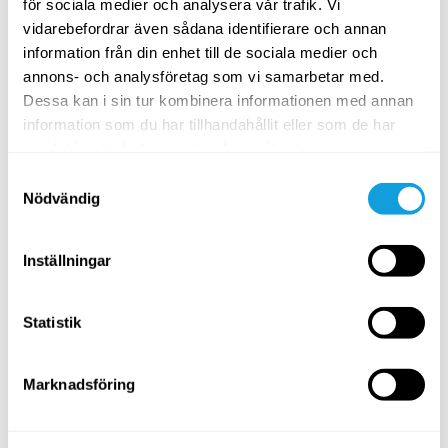
Syresätt kroppen för att optimera
för sociala medier och analysera vår trafik. Vi
5
min
både prestation och återhämtning
vidarebefordrar även sådana identifierare och annan
i din idrott.
information från din enhet till de sociala medier och
annons- och analysföretag som vi samarbetar med.
Prestera och må bra i idrott
Dessa kan i sin tur kombinera informationen med annan
Hitta flow, närvaro och
information som du har tillhandahållit eller som de har
10
min
koncentration i din idrott samt
hantera prestation med hjälp av
samlat in när du har använt deras tjänster.
andningen.
Samtyckesval
Målbilder – utveckla din träning
Nödvändig
Mental träning och må bra på
5
min
resan mot dina mål som idrottare,
oavsett nivå.
Inställningar
Statistik
15
min
Relaterade temasidor
Marknadsföring