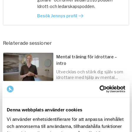
Idrott-och ledarskapspodden.
Besök Jennys profil
Relaterade sessioner
Mental träning för idrottare –
intro
Utvecklas och stärk dig själv som
idrottare med hjälp av mental
träning.
Mental träning – fokus på nuet
Hantera oväntade situationer och
3
min
ankra dig stadigt i nuet med SOAS
Denna webbplats använder cookies
(A)-modellen.
Vi använder enhetsidentifierare för att anpassa innehållet
Djupandning för idrottare
och annonserna till användarna, tillhandahålla funktioner