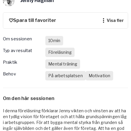
Jenny Hagman
Vården – Yogobe Health & Care
Så stöttar Yogobe patienter, förskrivare och sjukvården
FaR
Spara till favoriter
visa fler
Fysisk aktivitet på recept
Företag
Om sessionen
10min
Stöd till arbetsgivare, försäkringsbolag & organisationer
Typ av resultat
Föreläsning
Arbetsgivare
Praktik
Pausa Smart
Mental träning
Yogobe för yogalärare
Behov
På arbetsplatsen
Motivation
Hotell & Konferens
Om den här sessionen
I denna föreläsning förklarar Jenny vikten och vinsten av att ha
en tydlig vision för företaget och att hålla grundspänningen låg
i arbetsgruppen. För att bygga mental styrka från grunden så
ingår självbilden och det gäller även för företag. Att ha en god