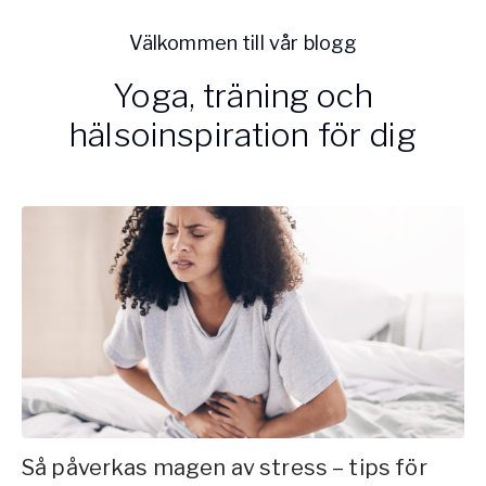
Vården – Yogobe Health & Care
Välkommen till vår blogg
Så stöttar Yogobe patienter, förskrivare och sjukvården
FaR
Yoga, träning och
Fysisk aktivitet på recept
hälsoinspiration för dig
Företag
Stöd till arbetsgivare, försäkringsbolag & organisationer
Arbetsgivare
Pausa Smart
Yogobe för yogalärare
Hotell & Konferens
Så påverkas magen av stress – tips för