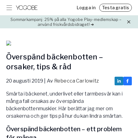
Logga in
Testa gratis
Sommarkampanj: 25% på alla Yogobe Play-medlemskap –
Digitala program
Blogg
använd friskvårdsbidraget! ➜
Veckovis stöd för stress, klimakteriet, sömn m.m
Kunskap, tips & intressant läsning
Digitala utmaningar
Fysiska kurser & utbildningar
Motiverande utmaningar året runt
Fördjupa din kunskap inom yoga, träning och hälsa
Resor & retreats
Överspänd bäckenbotten –
Hitta härliga destinationer med utvalda experter
orsaker, tips & råd
Event
Hitta event inom yoga, träning och hälsa
20 augusti 2019
| Av
Rebecca Carlowitz
Priser
Medlemskap för Yogobe Play
Smärta i bäckenet, underlivet eller tarmbesvär kan i
Friskvårdsbidrag
många fall orsakas av överspända
Så använder du ditt friskvårdsbidrag hos Yogobe
bäckenbottenmuskler. Här berättar jag mer om
Team Yogobe
orsakerna och ger tips på hur du kan lindra smärtan.
Lär känna vårt team med över 100 experter
Överspänd bäckenbotten – ett problem
Partnerskap
för många
Samarbeta med oss