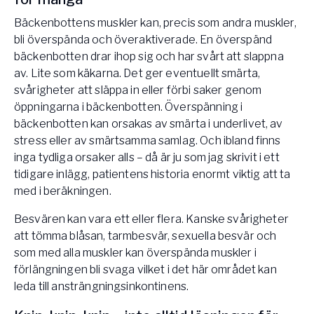
Vården – Yogobe Health & Care
Bäckenbottens muskler kan, precis som andra muskler,
Så stöttar Yogobe patienter, förskrivare och sjukvården
bli överspända och överaktiverade. En överspänd
FaR
bäckenbotten drar ihop sig och har svårt att slappna
Fysisk aktivitet på recept
av. Lite som käkarna. Det ger eventuellt smärta,
Företag
svårigheter att släppa in eller förbi saker genom
Stöd till arbetsgivare, försäkringsbolag & organisationer
öppningarna i bäckenbotten. Överspänning i
bäckenbotten kan orsakas av smärta i underlivet, av
Arbetsgivare
stress eller av smärtsamma samlag. Och ibland finns
Pausa Smart
inga tydliga orsaker alls – då är ju som jag skrivit i ett
Yogobe för yogalärare
tidigare inlägg, patientens historia enormt viktig att ta
med i beräkningen.
Hotell & Konferens
Besvären kan vara ett eller flera. Kanske svårigheter
att tömma blåsan, tarmbesvär, sexuella besvär och
som med alla muskler kan överspända muskler i
förlängningen bli svaga vilket i det här området kan
leda till ansträngningsinkontinens.