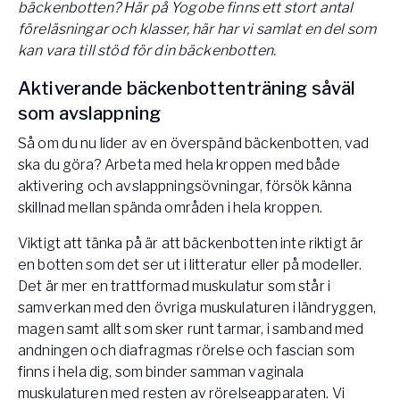
bäckenbotten? Här på Yogobe finns ett stort antal
föreläsningar och klasser, här har vi samlat en del som
kan vara till stöd för din bäckenbotten.
Aktiverande bäckenbottenträning såväl
som avslappning
Så om du nu lider av en överspänd bäckenbotten, vad
ska du göra? Arbeta med hela kroppen med både
aktivering och avslappningsövningar, försök känna
skillnad mellan spända områden i hela kroppen.
Viktigt att tänka på är att bäckenbotten inte riktigt är
en botten som det ser ut i litteratur eller på modeller.
Det är mer en trattformad muskulatur som står i
samverkan med den övriga muskulaturen i ländryggen,
magen samt allt som sker runt tarmar, i samband med
andningen och diafragmas rörelse och fascian som
finns i hela dig, som binder samman vaginala
muskulaturen med resten av rörelseapparaten. Vi