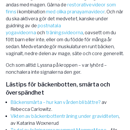
andas med magen. Gärna de
restorativevideor som
finns
i kombination
med olika pranayamavideor
. Och när
du ska aktivera gör det medvetet, kanske under
guidning av de
postnatala
yogavideorna
och
träningsvideorna
, oavsett om du
fött barn eller inte, eller om du födde för många år
sedan. Medvetandegör muskulaturen runt bäcken,
vaginalt, nedre delen av mage, säte och core generellt.
Och som alltid: Lyssna på kroppen – var lyhörd –
nonchalera inte signalerna den ger.
Lästips för bäckenbotten, smärta och
överspändhet
Bäckensmärta – hur kan vården bli bättre?
av
Rebecca Carlowitz.
Vikten av bäckenbottenträning under graviditeten
,
av Katarina Woxnerud