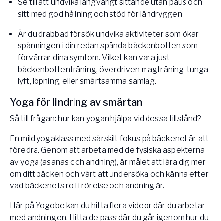
Se till att undvika långvarigt sittande utan paus och
sitt med god hållning och stöd för ländryggen
Är du drabbad försök undvika aktiviteter som ökar
spänningen i din redan spända bäckenbotten som
förvärrar dina symtom. Vilket kan vara just
bäckenbottenträning, överdriven magträning, tunga
lyft, löpning, eller smärtsamma samlag.
Yoga för lindring av smärtan
Så till frågan: hur kan yogan hjälpa vid dessa tillstånd?
En mild yogaklass med särskilt fokus på bäckenet är att
föredra. Genom att arbeta med de fysiska aspekterna
av yoga (asanas och andning), är målet att lära dig mer
om ditt bäcken och värt att undersöka och känna efter
vad bäckenets roll i rörelse och andning är.
Här på Yogobe kan du hitta flera videor där du arbetar
med andningen. Hitta de pass där du går igenom hur du