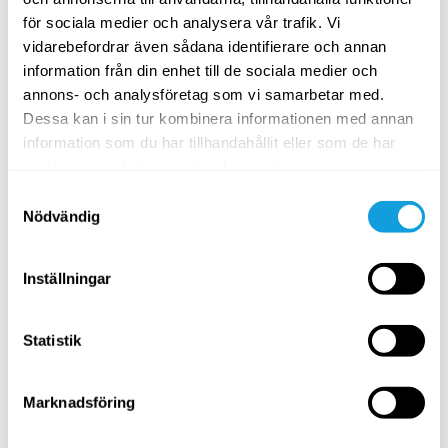
för sociala medier och analysera vår trafik. Vi
Finn din inre balans och gå från mörker till ljus, från
vidarebefordrar även sådana identifierare och annan
rädsla till kärlek med dessa fyra korta övningar.
information från din enhet till de sociala medier och
annons- och analysföretag som vi samarbetar med.
MEDEL
Dessa kan i sin tur kombinera informationen med annan
information som du har tillhandahållit eller som de har
samlat in när du har använt deras tjänster.
Samtyckesval
Nödvändig
Inställningar
10
min
Statistik
Andas för att boosta immunförsvaret
Kundaliniyoga
med
Viktor Frih
Marknadsföring
En meditation för ditt välmående, med en kombination
av andningsteknik och mudra.