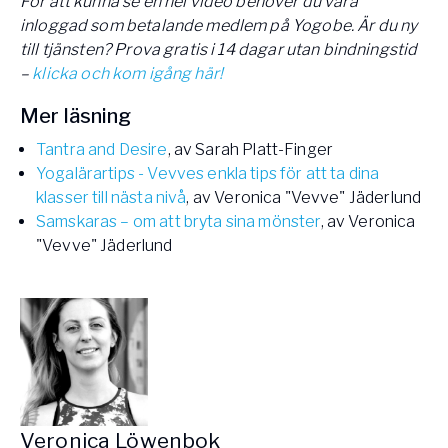
För att kunna se en hel video behöver du vara
inloggad som betalande medlem på Yogobe. Är du ny
till tjänsten? Prova gratis i 14 dagar utan bindningstid
–
klicka och kom igång här!
Mer läsning
Tantra and Desire
, av Sarah Platt-Finger
Yogalärartips - Vevves enkla tips för att ta dina
klasser till nästa nivå
, av Veronica "Vevve" Jäderlund
Samskaras – om att bryta sina mönster
, av Veronica
"Vevve" Jäderlund
Veronica Löwenbok