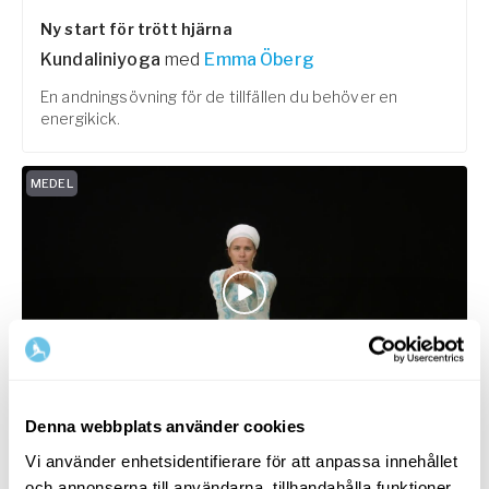
Ny start för trött hjärna
Kundaliniyoga
med
Emma Öberg
En andningsövning för de tillfällen du behöver en
energikick.
MEDEL
15
min
Denna webbplats använder cookies
Stärk nervsystemet
Vi använder enhetsidentifierare för att anpassa innehållet
Kundaliniyoga
med
Emma Öberg
och annonserna till användarna, tillhandahålla funktioner