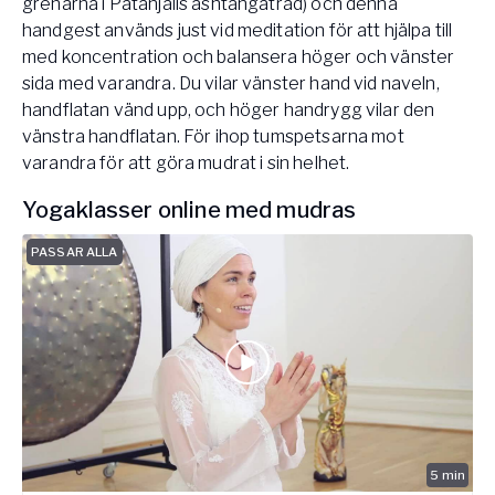
grenarna i Patanjalis ashtangaträd) och denna
handgest används just vid meditation för att hjälpa till
med koncentration och balansera höger och vänster
sida med varandra. Du vilar vänster hand vid naveln,
handflatan vänd upp, och höger handrygg vilar den
vänstra handflatan. För ihop tumspetsarna mot
varandra för att göra mudrat i sin helhet.
Yogaklasser online med mudras
PASSAR ALLA
5
min