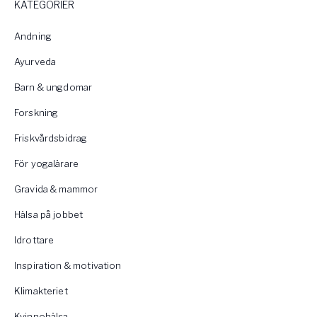
KATEGORIER
Andning
Ayurveda
Barn & ungdomar
Forskning
Friskvårdsbidrag
För yogalärare
Gravida & mammor
Hälsa på jobbet
Idrottare
Inspiration & motivation
Klimakteriet
Kvinnohälsa