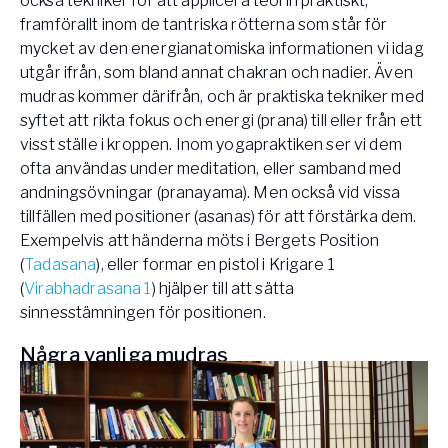
också tekniker för att applicera teorin praktiskt,
framförallt inom de tantriska rötterna som står för
mycket av den energianatomiska informationen vi idag
utgår ifrån, som bland annat chakran och nadier. Även
mudras kommer därifrån, och är praktiska tekniker med
syftet att rikta fokus och energi (prana) till eller från ett
visst ställe i kroppen. Inom yogapraktiken ser vi dem
ofta användas under meditation, eller samband med
andningsövningar (pranayama). Men också vid vissa
tillfällen med positioner (asanas) för att förstärka dem.
Exempelvis att händerna möts i Bergets Position
(
Tadasana
), eller formar en pistol i Krigare 1
(
Virabhadrasana 1
) hjälper till att sätta
sinnesstämningen för positionen.
Några vanliga mudras