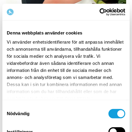
20
min
Dansyoga – väck din inre glöd
Dans
med
Maria Svensson
Denna webbplats använder cookies
Blanda lekfullhet med mjukhet, och kanske en krydda
Vi använder enhetsidentifierare för att anpassa innehållet
show!
och annonserna till användarna, tillhandahålla funktioner
för sociala medier och analysera vår trafik. Vi
PASSAR ALLA
vidarebefordrar även sådana identifierare och annan
information från din enhet till de sociala medier och
annons- och analysföretag som vi samarbetar med.
Dessa kan i sin tur kombinera informationen med annan
information som du har tillhandahållit eller som de har
samlat in när du har använt deras tjänster.
Samtyckesval
Nödvändig
10
min
Inställningar