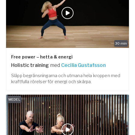
30
min
Free power – hetta & energi
Holistic training
med
Cecilia Gustafsson
Släpp begränsningarna och utmana hela kroppen med
kraftfulla rörelser för energi och skärpa.
MEDEL