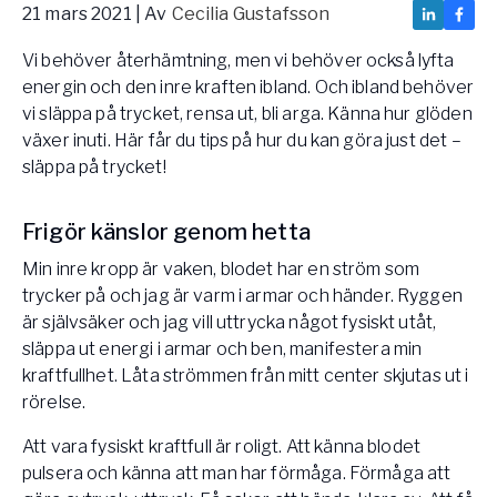
21 mars 2021
| Av
Cecilia Gustafsson
Vården – Yogobe Health & Care
Så stöttar Yogobe patienter, förskrivare och sjukvården
Vi behöver återhämtning, men vi behöver också lyfta
FaR
energin och den inre kraften ibland. Och ibland behöver
Fysisk aktivitet på recept
vi släppa på trycket, rensa ut, bli arga. Känna hur glöden
Företag
växer inuti. Här får du tips på hur du kan göra just det –
Stöd till arbetsgivare, försäkringsbolag & organisationer
släppa på trycket!
Arbetsgivare
Frigör känslor genom hetta
Pausa Smart
Min inre kropp är vaken, blodet har en ström som
Yogobe för yogalärare
trycker på och jag är varm i armar och händer. Ryggen
Hotell & Konferens
är självsäker och jag vill uttrycka något fysiskt utåt,
släppa ut energi i armar och ben, manifestera min
kraftfullhet. Låta strömmen från mitt center skjutas ut i
rörelse.
Att vara fysiskt kraftfull är roligt. Att känna blodet
pulsera och känna att man har förmåga. Förmåga att