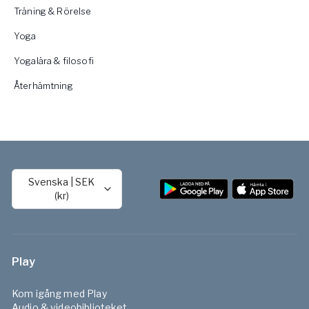
Träning & Rörelse
Yoga
Yogalära & filosofi
Återhämtning
Svenska
|
SEK
(kr)
Play
Kom igång med Play
Audio & videobiblioteket