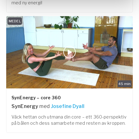
med ny energi!
MEDEL
45
min
SynEnergy – core 360
SynEnergy
med
Josefine Dyall
Väck hettan och utmana din core – ett 360-perspektiv
på bålen och dess samarbete med resten av kroppen.