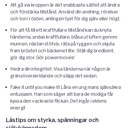
Att gå via kroppen är det snabbaste sättet att ändra
och förstärka tillstånd. Använd din andning, rörelser
och ton i rösten, antingen tyst för dig själv eller högt.
För att få till ett kraftfullare tillstånd kan du knyta
händerna, andas kraftfullare, blåsa ut luften genom
munnen, nästan stötvis, räta på ryggen och skjuta
fram bröstet och bäckenet lite. Ställ dig bredbent,
gör dig stor. Gör powermoves!
Hedra din integritet. Visa tänderna när någon är
gränsöverskridande och släpp det sedan.
Fake it until you make it! Låna en ung mans självsäkra
entusiasm. Han som säger att bara de modiga får
kyssa den vackraste flickan. Det ingår i eldens
energi!
Lästips om styrka, spänningar och