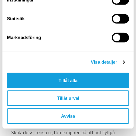
Rörelsepaus – frigörelse
Rörelseflöde
med
Johanna Alvin
Statistik
Rensa ut känslor som rastlöshet och frustration.
Marknadsföring
MEDEL
Visa detaljer
Tillåt alla
Tillåt urval
15
min
Shaking – bjud in elden
Avvisa
Shakingmeditation
med
Inna Mannert
Skaka loss, rensa ur, töm kroppen på allt och fyll på