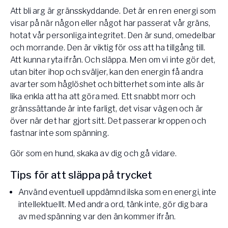
Att bli arg är gränsskyddande. Det är en ren energi som
visar på när någon eller något har passerat vår gräns,
hotat vår personliga integritet. Den är sund, omedelbar
och morrande. Den är viktig för oss att ha tillgång till.
Att kunna ryta ifrån. Och släppa. Men om vi inte gör det,
utan biter ihop och sväljer, kan den energin få andra
avarter som håglöshet och bitterhet som inte alls är
lika enkla att ha att göra med. Ett snabbt morr och
gränssättande är inte farligt, det visar vägen och är
över när det har gjort sitt. Det passerar kroppen och
fastnar inte som spänning.
Gör som en hund, skaka av dig och gå vidare.
Tips för att släppa på trycket
Använd eventuell uppdämnd ilska som en energi, inte
intellektuellt. Med andra ord, tänk inte, gör dig bara
av med spänning var den än kommer ifrån.