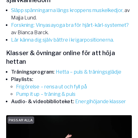
självkännedom
Släpp spänningarna längs kroppens muskelkedjor,
av
Majja Lund.
Forskning: Vinyasayoga bra för hjärt-kärl-systemet?
av Bianca Barck.
Lär känna dig själv bättre i krigarpositionerna.
Klasser & övningar online för att höja
hettan
Träningsprogram:
Hetta – puls & träningsglädje
Playlists:
Frigörelse – rensa ut och fyll på
Pump it up – träning & puls
Audio- & videobiblioteket:
Energihöjande klasser
PASSAR ALLA