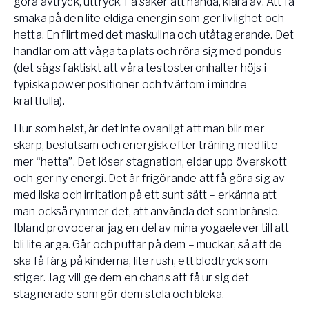
göra avtryck, uttryck. Få saker att hända, klara av. Att få
smaka på den lite eldiga energin som ger livlighet och
hetta. En flirt med det maskulina och utåtagerande. Det
handlar om att våga ta plats och röra sig med pondus
(det sägs faktiskt att våra testosteronhalter höjs i
typiska power positioner och tvärtom i mindre
kraftfulla).
Hur som helst, är det inte ovanligt att man blir mer
skarp, beslutsam och energisk efter träning med lite
mer “hetta”. Det löser stagnation, eldar upp överskott
och ger ny energi. Det är frigörande att få göra sig av
med ilska och irritation på ett sunt sätt – erkänna att
man också rymmer det, att använda det som bränsle.
Ibland provocerar jag en del av mina yogaelever till att
bli lite arga. Går och puttar på dem – muckar, så att de
ska få färg på kinderna, lite rush, ett blodtryck som
stiger. Jag vill ge dem en chans att få ur sig det
stagnerade som gör dem stela och bleka.