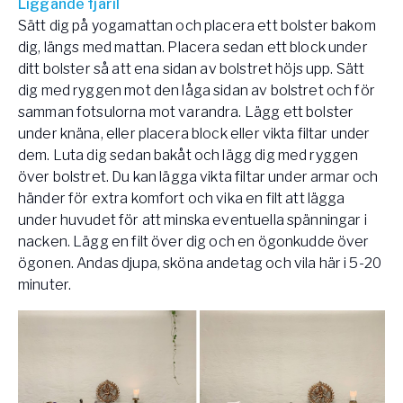
Liggande fjäril
Sätt dig på yogamattan och placera ett bolster bakom
dig, längs med mattan. Placera sedan ett block under
ditt bolster så att ena sidan av bolstret höjs upp. Sätt
dig med ryggen mot den låga sidan av bolstret och för
samman fotsulorna mot varandra. Lägg ett bolster
under knäna, eller placera block eller vikta filtar under
dem. Luta dig sedan bakåt och lägg dig med ryggen
över bolstret. Du kan lägga vikta filtar under armar och
händer för extra komfort och vika en filt att lägga
under huvudet för att minska eventuella spänningar i
nacken. Lägg en filt över dig och en ögonkudde över
ögonen. Andas djupa, sköna andetag och vila här i 5-20
minuter.