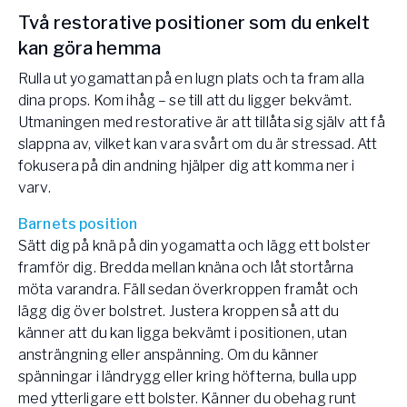
Två restorative positioner som du enkelt
kan göra hemma
Rulla ut yogamattan på en lugn plats och ta fram alla
dina props. Kom ihåg – se till att du ligger bekvämt.
Utmaningen med restorative är att tillåta sig själv att få
slappna av, vilket kan vara svårt om du är stressad. Att
fokusera på din andning hjälper dig att komma ner i
varv.
Barnets position
Sätt dig på knä på din yogamatta och lägg ett bolster
framför dig. Bredda mellan knäna och låt stortårna
möta varandra. Fäll sedan överkroppen framåt och
lägg dig över bolstret. Justera kroppen så att du
känner att du kan ligga bekvämt i positionen, utan
ansträngning eller anspänning. Om du känner
spänningar i ländrygg eller kring höfterna, bulla upp
med ytterligare ett bolster. Känner du obehag runt