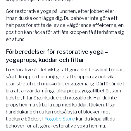
Gör restorative yoga på lunchen, efter jobbet eller
innan du ska och lägga dig. Du behöver inte göra ett
helt pass för att ta del av de välgörande effekterna, en
position kan räcka för att låta kroppen få återhämta sig
en stund.
Förberedelser för restorative yoga –
yogaprops, kuddar och filtar
I restorative är det viktigt att göra det bekvämt för sig,
så att kroppen har möjlighet att slappna av och vila –
utan stretch och muskulärt engagemang. Därför är det
bra att använda många olika props, yogatillbehör, som
bolster, filtar ögonkudde och yogablock. Har du inte
props hemma så bulla upp med kuddar, täcken, filtar,
handdukar och du kan också byta ut blocken mot
tjockare böcker. I
Yogobe Store
kan du köpa allt du
behöver för att göra restorative yoga hemma.