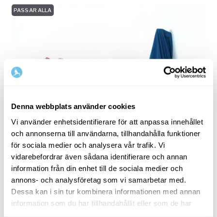
PASSAR ALLA
Denna webbplats använder cookies
30
min
Vi använder enhetsidentifierare för att anpassa innehållet
Restorative benen upp mot väggen
och annonserna till användarna, tillhandahålla funktioner
Restorative yoga
med
Ulrica Norberg
för sociala medier och analysera vår trafik. Vi
vidarebefordrar även sådana identifierare och annan
En återhämtande och energigivande position som
information från din enhet till de sociala medier och
hjälper dig hitta in i djup vila – viparita karani.
annons- och analysföretag som vi samarbetar med.
Dessa kan i sin tur kombinera informationen med annan
PASSAR ALLA
information som du har tillhandahållit eller som de har
samlat in när du har använt deras tjänster.