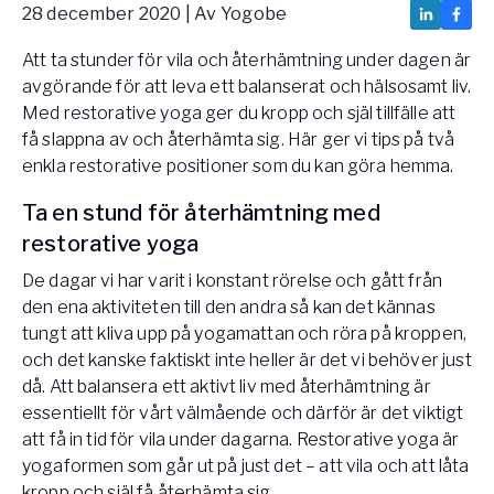
28 december 2020
| Av
Yogobe
Vården – Yogobe Health & Care
Så stöttar Yogobe patienter, förskrivare och sjukvården
Att ta stunder för vila och återhämtning under dagen är
FaR
avgörande för att leva ett balanserat och hälsosamt liv.
Fysisk aktivitet på recept
Med restorative yoga ger du kropp och själ tillfälle att
Företag
få slappna av och återhämta sig. Här ger vi tips på två
Stöd till arbetsgivare, försäkringsbolag & organisationer
enkla restorative positioner som du kan göra hemma.
Arbetsgivare
Ta en stund för återhämtning med
Pausa Smart
restorative yoga
Yogobe för yogalärare
De dagar vi har varit i konstant rörelse och gått från
den ena aktiviteten till den andra så kan det kännas
Hotell & Konferens
tungt att kliva upp på yogamattan och röra på kroppen,
och det kanske faktiskt inte heller är det vi behöver just
då. Att balansera ett aktivt liv med återhämtning är
essentiellt för vårt välmående och därför är det viktigt
att få in tid för vila under dagarna. Restorative yoga är
yogaformen som går ut på just det – att vila och att låta
kropp och själ få återhämta sig.