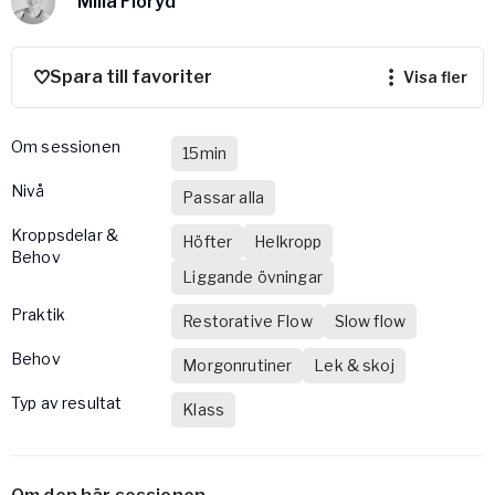
Milla Floryd
Vården – Yogobe Health & Care
Så stöttar Yogobe patienter, förskrivare och sjukvården
FaR
Spara till favoriter
visa fler
Fysisk aktivitet på recept
Företag
Om sessionen
15min
Stöd till arbetsgivare, försäkringsbolag & organisationer
nivå
Passar alla
Arbetsgivare
Kroppsdelar &
Pausa Smart
Höfter
Helkropp
Behov
Yogobe för yogalärare
Liggande övningar
Hotell & Konferens
Praktik
Restorative Flow
Slow flow
Behov
Morgonrutiner
Lek & skoj
Typ av resultat
Klass