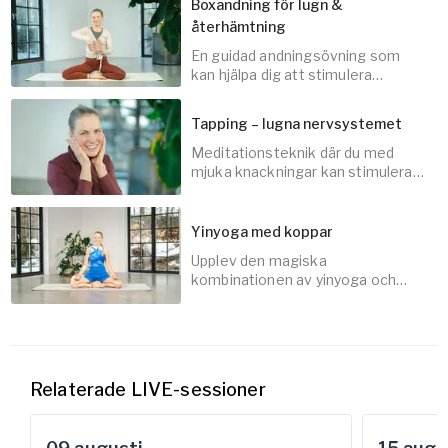
Boxandning för lugn &
återhämtning
En guidad andningsövning som
5
min
kan hjälpa dig att stimulera
vagusnerven och lugna
nervsystemet.
Tapping – lugna nervsystemet
Meditationsteknik där du med
10
min
mjuka knackningar kan stimulera
vagusnerven och bjuda in lugn och
närvaro.
Yinyoga med koppar
Upplev den magiska
10
min
kombinationen av yinyoga och
koppning!
30
min
Relaterade LIVE-sessioner