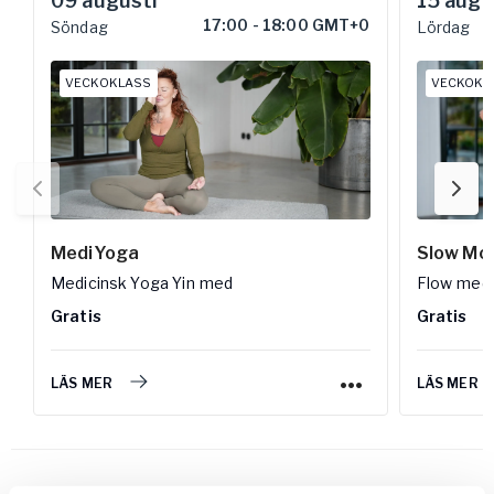
09
augusti
15
augu
17:00
-
18:00 GMT+0
Söndag
Lördag
VECKOKLASS
VECKOKL
MediYoga
Slow Mo
Medicinsk Yoga Yin
med
Flow
med
Gratis
Gratis
LÄS MER
LÄS MER