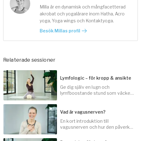
Milla är en dynamisk och mångfacetterad
akrobat och yogalärare inom Hatha, Acro
yoga, Yoga wings och Kontaktyoga.
Besök Millas profil
Relaterade sessioner
Lymfologic – för kropp & ansikte
Ge dig själv en lugn och
lymfboostande stund som väcker
flödet i ansiktet och hela kroppen.
Vad är vagusnerven?
En kort introduktion till
45
min
vagusnerven och hur den påverkar
din återhämtning och ditt
välmående.