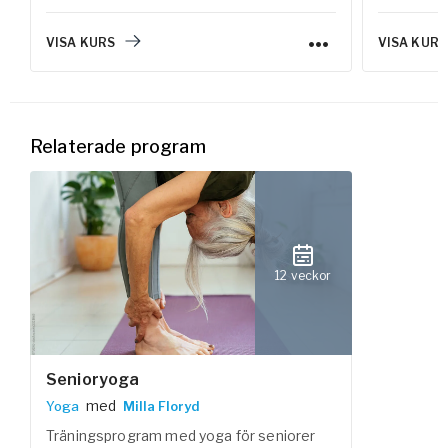
lymfsystemet på traven för att boosta
lymfcirkulation och undvika
VISA KURS
VISA KURS
lymfvätskeansamlingar i kroppen.
Relaterade program
12 veckor
Senioryoga
med
Yoga
Milla Floryd
Träningsprogram med yoga för seniorer