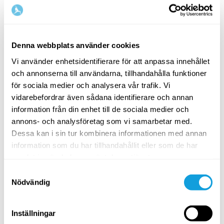
Relaterade temasidor
Denna webbplats använder cookies
Vi använder enhetsidentifierare för att anpassa innehållet
och annonserna till användarna, tillhandahålla funktioner
för sociala medier och analysera vår trafik. Vi
vidarebefordrar även sådana identifierare och annan
information från din enhet till de sociala medier och
annons- och analysföretag som vi samarbetar med.
Stresshantering – verktyg för
Sömn – s
Dessa kan i sin tur kombinera informationen med annan
stress & oro
sömnbes
information som du har tillhandahållit eller som de har
På denna sida hittar du innehåll för dig som
På denna s
samlat in när du har använt deras tjänster.
vill lära dig hantera och minska stress och
vill lära 
oro i vardagen.
förbättra 
Samtyckesval
Nödvändig
Inställningar
Relaterade utmaningar