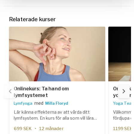
Relaterade kurser
Onlinekurs: Ta hand om
Onlineku
lymfsystemet
yogalär
med
Lymfyoga
Milla Floryd
Yoga Teac
Lär känna effekterna av att vårda ditt
Välkommen 
lymfsystem. En kurs för alla som vill lära
fördjupa di
sig mer om lymfsystemet – hur det
pedagogik 
699
SEK
12 månader
1199
SEK
fungerar och hur du i din vardag kan hjälpa
sekvenser