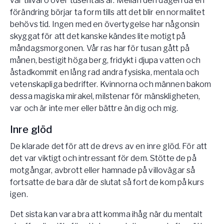
vår tillvaro över tusentals år. Mellan den dagen då en
förändring börjar ta form tills att det blir en normalitet
behövs tid. Ingen med en övertygelse har någonsin
skyggat för att det kanske kändes lite motigt på
måndagsmorgonen. Vår ras har för tusan gått på
månen, bestigit höga berg, fridykt i djupa vatten och
åstadkommit en lång rad andra fysiska, mentala och
vetenskapliga bedrifter. Kvinnorna och männen bakom
dessa magiska mirakel, milstenar för mänskligheten,
var och är inte mer eller bättre än dig och mig.
Inre glöd
De klarade det för att de drevs av en inre glöd. För att
det var viktigt och intressant för dem. Stötte de på
motgångar, avbrott eller hamnade på villovägar så
fortsatte de bara där de slutat så fort de kom på kurs
igen.
Det sista kan vara bra att komma ihåg när du mentalt