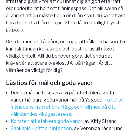
straffar dig själv för att du unnat dig en god efterrätt
eller prioriterat bort ett träningspass. Det blir sällan så
allvarligt att du måste börja om från start, du kan oftast
bara fortsätta från den punkten då du tillfälligt tryckte
på paus.
Det där med att få igång och upprätthålla en hälsorutin
kan i slutändan kokas ned och destilleras till något
väldigt enkelt. Allt du behöver göra, det enda det
kräver, är att svara tveklöst JA!! på frågan: Är ditt
välmående viktigt för dig?
Lästips för mål och goda vanor
Denna månad fokuserar vi på att etablera goda
vanor, hållbara goda vanor, här på Yogobe.
Ta del av
månadens inspirationsinlägg och följ med på ditt
välmåendes viktigaste resa.
Konsten att etablera goda vanor,
av Kitty Strand
Sankapla – sätt din intention
, av Veronica Jäderlund