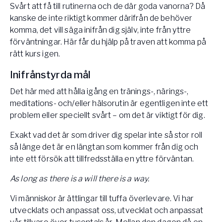
Svårt att få till rutinerna och de där goda vanorna? Då
Vården – Yogobe Health & Care
kanske de inte riktigt kommer därifrån de behöver
Så stöttar Yogobe patienter, förskrivare och sjukvården
komma, det vill säga inifrån dig själv, inte från yttre
FaR
förväntningar. Här får du hjälp på traven att komma på
Fysisk aktivitet på recept
rätt kurs igen.
Företag
Stöd till arbetsgivare, försäkringsbolag & organisationer
Inifrånstyrda mål
Arbetsgivare
Det här med att hålla igång en tränings-, närings-,
meditations- och/eller hälsorutin är egentligen inte ett
Pausa Smart
problem eller speciellt svårt – om det är viktigt för dig.
Yogobe för yogalärare
Exakt vad det är som driver dig spelar inte så stor roll
Hotell & Konferens
så länge det är en längtan som kommer från dig och
inte ett försök att tillfredsställa en yttre förväntan.
As long as there is a will there is a way.
Vi människor är ättlingar till tuffa överlevare. Vi har
utvecklats och anpassat oss, utvecklat och anpassat