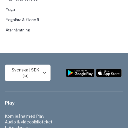
Yoga
Yogalära & filosofi
Återhämtning
Svenska
|
SEK
(kr)
Play
Kom igång med Play
Audio & videobiblioteket
LIVE-klasser