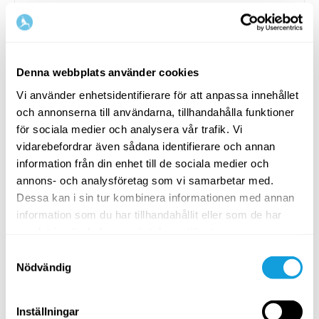
För att kunna se en hel video behöver du vara
Denna webbplats använder cookies
inloggad som betalande medlem på Yogobe. Är du ny
Vi använder enhetsidentifierare för att anpassa innehållet
till tjänsten? Prova gratis i 14 dagar utan bindningstid
och annonserna till användarna, tillhandahålla funktioner
–
klicka och kom igång här!
för sociala medier och analysera vår trafik. Vi
vidarebefordrar även sådana identifierare och annan
information från din enhet till de sociala medier och
annons- och analysföretag som vi samarbetar med.
Dessa kan i sin tur kombinera informationen med annan
information som du har tillhandahållit eller som de har
samlat in när du har använt deras tjänster.
Milla Floryd
Samtyckesval
Nödvändig
Milla är en dynamisk och mångfacetterad akrobat och
yogalärare inom Hatha, Acro yoga, Yoga wings och
Inställningar
Kontaktyoga.