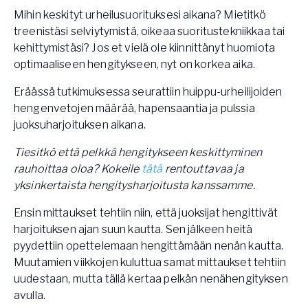
Vården – Yogobe Health & Care
Mihin keskityt urheilusuorituksesi aikana? Mietitkö
treenistäsi selviytymistä, oikeaa suoritustekniikkaa tai
Så stöttar Yogobe patienter, förskrivare och sjukvården
FaR
kehittymistäsi? Jos et vielä ole kiinnittänyt huomiota
optimaaliseen hengitykseen, nyt on korkea aika.
Fysisk aktivitet på recept
Företag
Eräässä tutkimuksessa seurattiin huippu-urheilijoiden
Stöd till arbetsgivare, försäkringsbolag & organisationer
hengenvetojen määrää, hapensaantia ja pulssia
juoksuharjoituksen aikana.
Arbetsgivare
Pausa Smart
Tiesitkö että pelkkä hengitykseen keskittyminen
rauhoittaa oloa? Kokeile
tätä
rentouttavaa ja
Yogobe för yogalärare
yksinkertaista hengitysharjoitusta kanssamme.
Hotell & Konferens
Ensin mittaukset tehtiin niin, että juoksijat hengittivät
harjoituksen ajan suun kautta. Sen jälkeen heitä
pyydettiin opettelemaan hengittämään nenän kautta.
Muutamien viikkojen kuluttua samat mittaukset tehtiin
uudestaan, mutta tällä kertaa pelkän nenähengityksen
avulla.