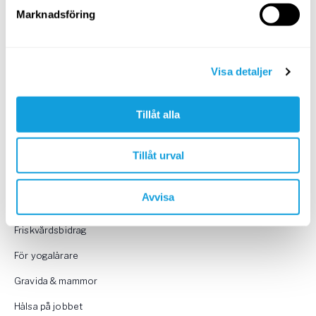
Marknadsföring
SOK
Visa detaljer
KATEGORIER
Tillåt alla
Andning
Ayurveda
Tillåt urval
Barn & ungdomar
Avvisa
Forskning
Friskvårdsbidrag
För yogalärare
Gravida & mammor
Hälsa på jobbet