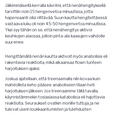
Jälkimmäisellä kerralla kävi ilmi, että nenähengityksellä
tarvittiin noin 15 hengenvetoa minuutissa, jotta
hapensaanti olisi riittävää. Suun kautta hengitettäessä
vastaava luku oli noin 45-50 hengenvetoa minuutissa.
Yksi syy tähän on se, että nenähengitys aktivoi
keuhkojen alaosaa, jolloin pinta-ala kaasujen vaihdolle
suurenee.
​Hengittämällä nenän kautta aktivoit myös anabolisia eli
rakentavia reaktioita, mikä aikaansaa flown tunteen
harjoituksen ajaksi.
Joskus ajatellaan, että treenaamalla niin kovaa kuin
mahdollista keho pääsee anaboliseen tilaan heti
harjoituksen jälkeen. Jos treenaamme tällä tavalla,
käynnistämmekin tosiasiassa katabolisia eli hajottavia
reaktioita. Seuraukset ovatkin monille tuttuja, ja ne
tulevat usein loukkaantumisten ja tulehdusten