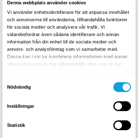
Denna webbplats använder cookies
Vi använder enhetsidentifierare för att anpassa innehållet
och annonserna till användarna, tillhandahålla funktioner
för sociala medier och analysera vår trafik. Vi
vidarebefordrar även sådana identifierare och annan
information från din enhet till de sociala medier och
Yogobe
annons- och analysföretag som vi samarbetar med.
Vi skriver, kurerar, skapar och gör vårt yttersta för att
Dessa kan i sin tur kombinera informationen med annan
inspirera och guida våra läsare och medlemmar till
information som du har tillhandahållit eller som de har
balans och hållbar hälsa. När du saknar kunskap eller
samlat in när du har använt deras tjänster.
material inom ett visst ämne, tveka inte att kontakta
Samtyckesval
oss:
info@yogobe.com
Nödvändig
Inställningar
Statistik