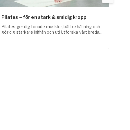
Pilates – för en stark & smidig kropp
Fysi
Pilates ger dig tonade muskler, bättre hållning och
FaR-a
gör dig starkare inifrån och ut! Utforska vårt breda
med t
utbud inom pilates online här!
erfar