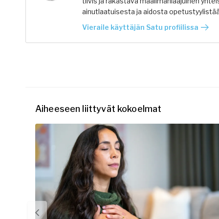
tiivis ja rakastava maailmanlaajuinen yhtei
ainutlaatuisesta ja aidosta opetustyylistää
Vieraile käyttäjän Satu profiilissa
Aiheeseen liittyvät kokoelmat