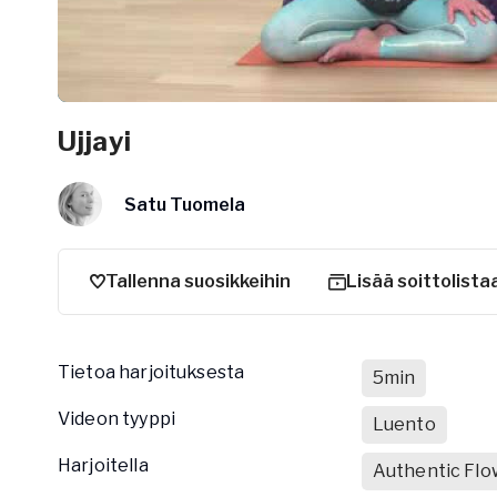
Ujjayi
Satu Tuomela
Tallenna suosikkeihin
Lisää soittolista
Tietoa harjoituksesta
5min
Videon tyyppi
Luento
Harjoitella
Authentic Flo