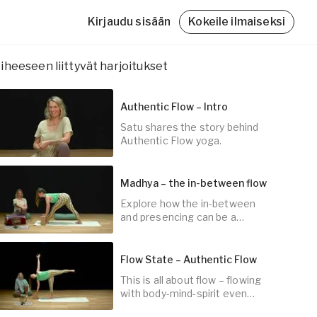
Kirjaudu sisään
Kokeile ilmaiseksi
iheeseen liittyvät harjoitukset
Authentic Flow – Intro
Satu shares the story behind
Authentic Flow yoga.
Friskvårdsbidrag
Madhya – the in-between flow
Med Yogobe Flex kan du använda hela
friskvårdsbidraget – till sista kronan!
Explore how the in-between
5
min
and presencing can be a
Läs mer
doorway into the now.
Flow State – Authentic Flow
This is all about flow – flowing
45
min
with body-mind-spirit even
when our lives seem restricted.