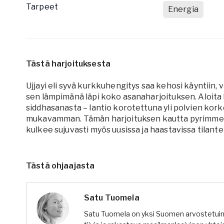
Tarpeet
Energia
Tästä harjoituksesta
Ujjayi eli syvä kurkkuhengitys saa kehosi käyntiin, 
sen lämpimänä läpi koko asanaharjoituksen. Aloita h
siddhasanasta – lantio korotettuna yli polvien kor
mukavamman. Tämän harjoituksen kautta pyrimme 
kulkee sujuvasti myös uusissa ja haastavissa tilante
Tästä ohjaajasta
Satu Tuomela
Satu Tuomela on yksi Suomen arvostetuimm