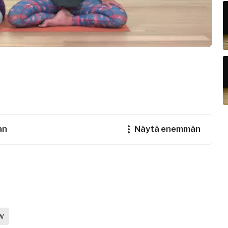
an
näytä enemmän
w