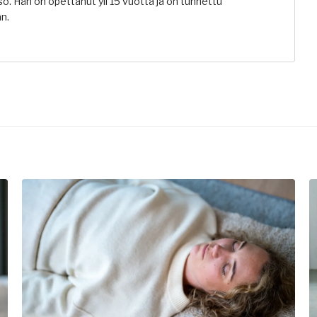
sö. Hän on opettanut yli 15 vuotta ja on tunnettu
n.