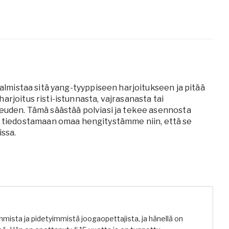
valmistaa sitä yang-tyyppiseen harjoitukseen ja pitää
arjoitus risti-istunnasta, vajrasanasta tai
keuden. Tämä säästää polviasi ja tekee asennosta
tiedostamaan omaa hengitystämme niin, että se
issa.
ista ja pidetyimmistä joogaopettajista, ja hänellä on