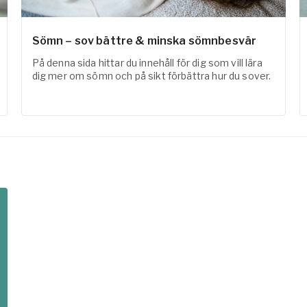
Sömn – sov bättre & minska sömnbesvär
På denna sida hittar du innehåll för dig som vill lära
dig mer om sömn och på sikt förbättra hur du sover.