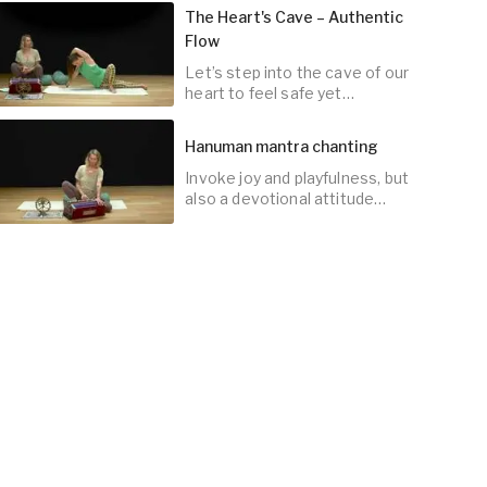
The Heart's Cave – Authentic
Flow
Let’s step into the cave of our
45
min
heart to feel safe yet
empowered to connect with
the world.
Hanuman mantra chanting
Invoke joy and playfulness, but
45
min
also a devotional attitude
toward life.
10
min