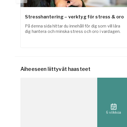
Stresshantering – verktyg för stress & oro
På denna sida hittar du innehåll för dig som vill lära
dig hantera och minska stress och oro i vardagen.
Aiheeseen liittyvät haasteet
6 viikkoa