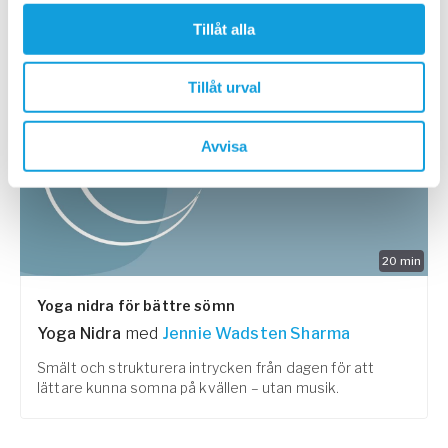
Lär dig grunderna till en god natts sömn.
Tillåt alla
PASSAR ALLA
Tillåt urval
Avvisa
20
min
Yoga nidra för bättre sömn
Yoga Nidra
med
Jennie Wadsten Sharma
Smält och strukturera intrycken från dagen för att
lättare kunna somna på kvällen – utan musik.