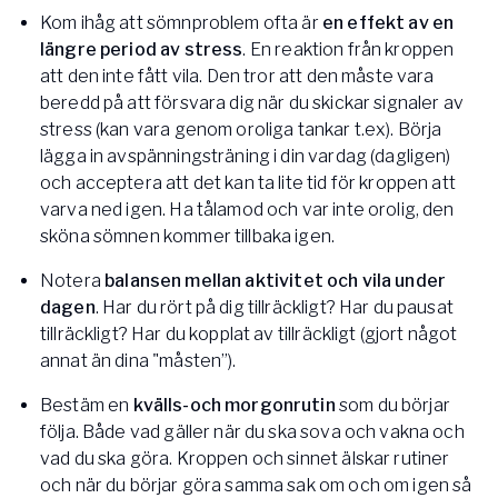
Kom ihåg att sömnproblem ofta är
en effekt av en
längre period av stress
. En reaktion från kroppen
att den inte fått vila. Den tror att den måste vara
beredd på att försvara dig när du skickar signaler av
stress (kan vara genom oroliga tankar t.ex). Börja
lägga in avspänningsträning i din vardag (dagligen)
och acceptera att det kan ta lite tid för kroppen att
varva ned igen. Ha tålamod och var inte orolig, den
sköna sömnen kommer tillbaka igen.
Notera
balansen mellan aktivitet och vila under
dagen
. Har du rört på dig tillräckligt? Har du pausat
tillräckligt? Har du kopplat av tillräckligt (gjort något
annat än dina "måsten”).
Bestäm en
kvälls-och morgonrutin
som du börjar
följa. Både vad gäller när du ska sova och vakna och
vad du ska göra. Kroppen och sinnet älskar rutiner
och när du börjar göra samma sak om och om igen så