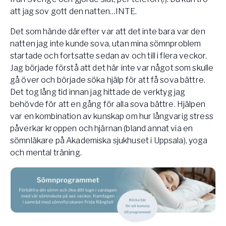
att jag sov gott den natten…INTE.
Det som hände därefter var att det inte bara var den
natten jag inte kunde sova, utan mina sömnproblem
startade och fortsatte sedan av och till i flera veckor.
Jag började förstå att det här inte var något som skulle
gå över och började söka hjälp för att få sova bättre.
Det tog lång tid innan jag hittade de verktyg jag
behövde för att en gång för alla sova bättre. Hjälpen
var en kombination av kunskap om hur långvarig stress
påverkar kroppen och hjärnan (bland annat via en
sömnläkare på Akademiska sjukhuset i Uppsala), yoga
och mental träning.