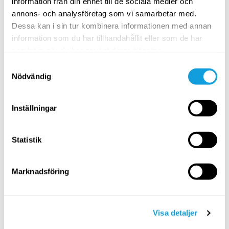
information från din enhet till de sociala medier och
Mental träning
med
Jenny Hagman
annons- och analysföretag som vi samarbetar med.
Dessa kan i sin tur kombinera informationen med annan
Enkla övningar att ta till under dagen för att hjälpa
information som du har tillhandahållit eller som de har
kroppen somna gott på kvällen.
samlat in när du har använt deras tjänster.
Samtyckesval
Nödvändig
Inställningar
Statistik
Marknadsföring
10
min
Går det att sluta sova dåligt?
Mental träning
med
Jenny Hagman
Visa detaljer