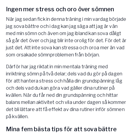
Ingen mer stress och oro över sömnen
När jag sedan fick in denna träning i min vardag började
jag sova bättre och i dag kan jag säga att jag är vän
med min sömn och även om jag ibland kan sova dåligt
så går det över och jag blir inte orolig för det. För det är
just det. Att inte sova kan stressa och oroa mer än vad
som orsakade sömnproblemen från början.
Därför har jag riktat in min mentala träning med
inriktning sömn på två delar; dels vad du gör på dagen
för att hantera stress och hålla din grundspänning låg
och dels vad du kan göra vad gäller dina rutiner på
kvällen. När du får ned din grundspänning och hittar
balans mellan aktivitet och vila under dagen så kommer
det bli lättare att få effekt av dina rutiner inför sömnen
på kvällen.
Mina fem bästa tips för att sova bättre