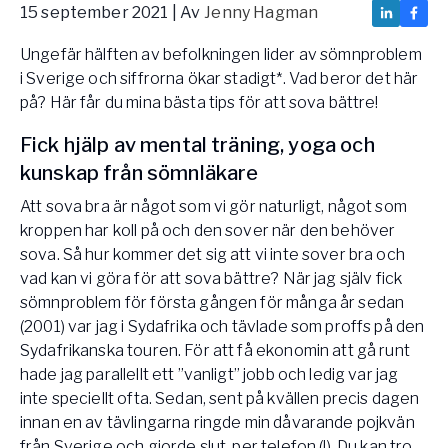
15 september 2021
| Av
Jenny Hagman
Vården – Yogobe Health & Care
Så stöttar Yogobe patienter, förskrivare och sjukvården
Ungefär hälften av befolkningen lider av sömnproblem
FaR
i Sverige och siffrorna ökar stadigt*. Vad beror det här
Fysisk aktivitet på recept
på? Här får du mina bästa tips för att sova bättre!
Företag
Fick hjälp av mental träning, yoga och
Stöd till arbetsgivare, försäkringsbolag & organisationer
kunskap från sömnläkare
Arbetsgivare
Att sova bra är något som vi gör naturligt, något som
Pausa Smart
kroppen har koll på och den sover när den behöver
Yogobe för yogalärare
sova. Så hur kommer det sig att vi inte sover bra och
vad kan vi göra för att sova bättre? När jag själv fick
Hotell & Konferens
sömnproblem för första gången för många år sedan
(2001) var jag i Sydafrika och tävlade som proffs på den
Sydafrikanska touren. För att få ekonomin att gå runt
hade jag parallellt ett ”vanligt” jobb och ledig var jag
inte speciellt ofta. Sedan, sent på kvällen precis dagen
innan en av tävlingarna ringde min dåvarande pojkvän
från Sverige och gjorde slut, per telefon (!). Du kan tro