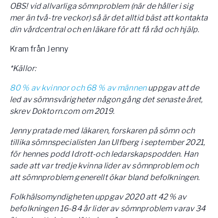
OBS! vid allvarliga sömnproblem (när de håller i sig
mer än två-tre veckor) så är det alltid bäst att kontakta
din vårdcentral och en läkare för att få råd och hjälp.
Kram från Jenny
*Källor:
80 % av kvinnor och 68 % av männen
uppgav att de
led av sömnsvårigheter någon gång det senaste året,
skrev Doktorn.com om 2019.
Jenny pratade med läkaren, forskaren på sömn och
tillika sömnspecialisten Jan Ulfberg i september 2021,
för hennes podd Idrott-och ledarskapspodden. Han
sade att var tredje kvinna lider av sömnproblem och
att sömnproblem generellt ökar bland befolkningen.
Folkhälsomyndigheten uppgav 2020 att 42 % av
befolkningen 16-84 år lider av sömnproblem varav 34