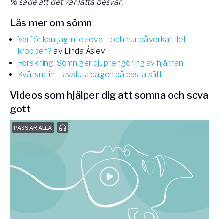
% sade att det var lätta besvär.
Läs mer om sömn
Varför kan jag inte sova – och hur påverkar det
kroppen?
av Linda Åslev
Forskning: Sömn ger djuprengöring av hjärnan
Kvällsrutin – avsluta dagen på bästa sätt
Videos som hjälper dig att somna och sova
gott
PASSAR ALLA