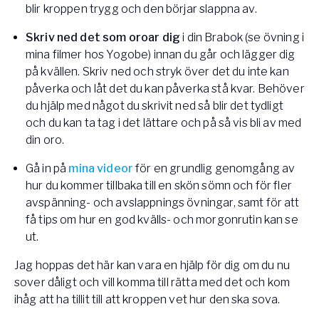
blir kroppen trygg och den börjar slappna av.
Skriv ned det som oroar dig
i din Brabok (se övning i
mina filmer hos Yogobe) innan du går och lägger dig
på kvällen. Skriv ned och stryk över det du inte kan
påverka och låt det du kan påverka stå kvar. Behöver
du hjälp med något du skrivit ned så blir det tydligt
och du kan ta tag i det lättare och på så vis bli av med
din oro.
Gå in på
mina videor
för en grundlig genomgång av
hur du kommer tillbaka till en skön sömn och för fler
avspänning- och avslappnings övningar, samt för att
få tips om hur en god kvälls- och morgonrutin kan se
ut.
Jag hoppas det här kan vara en hjälp för dig om du nu
sover dåligt och vill komma till rätta med det och kom
ihåg att ha tillit till att kroppen vet hur den ska sova.