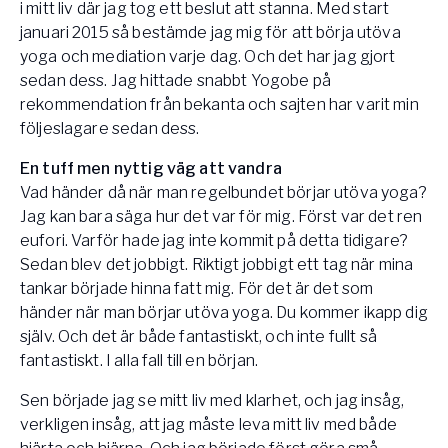
i mitt liv där jag tog ett beslut att stanna. Med start
januari 2015 så bestämde jag mig för att börja utöva
yoga och mediation varje dag. Och det har jag gjort
sedan dess. Jag hittade snabbt Yogobe på
rekommendation från bekanta och sajten har varit min
följeslagare sedan dess.
En tuff men nyttig väg att vandra
Vad händer då när man regelbundet börjar utöva yoga?
Jag kan bara säga hur det var för mig. Först var det ren
eufori. Varför hade jag inte kommit på detta tidigare?
Sedan blev det jobbigt. Riktigt jobbigt ett tag när mina
tankar började hinna fatt mig. För det är det som
händer när man börjar utöva yoga. Du kommer ikapp dig
själv. Och det är både fantastiskt, och inte fullt så
fantastiskt. I alla fall till en början.
Sen började jag se mitt liv med klarhet, och jag insåg,
verkligen insåg, att jag måste leva mitt liv med både