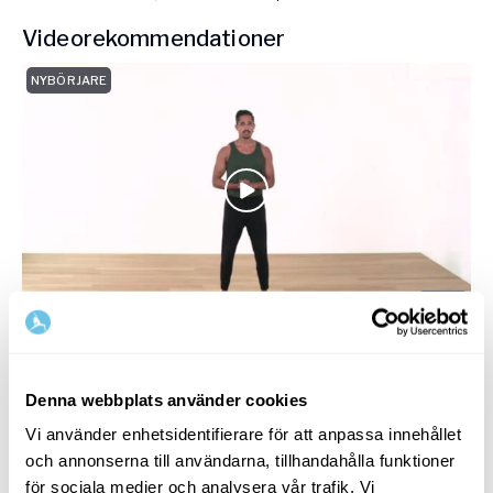
Videorekommendationer
NYBÖRJARE
10
min
Elvis in the pelvis – rörelsepaus
Kontorsyoga
med
Viktor Frih
Denna webbplats använder cookies
Skön stående sekvens som passar när som helst – en
Vi använder enhetsidentifierare för att anpassa innehållet
välbehövlig paus eller uppvärmning.
och annonserna till användarna, tillhandahålla funktioner
för sociala medier och analysera vår trafik. Vi