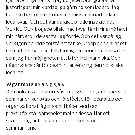
hjärta och hjärna. Och jag började först göra små
justeringar i min vardagliga gärning som ledare. Jag
började bemöta mina medmänniskor annorlunda i mitt
ledarskap. Och det var då jag började inse att det
VERKLIGEN började bli skillnad i kvalitén i mina möten, i
min närvaro, i de samtal jag förde. Och det var då jag
verkligen började förstå att tanke, kropp och själ är ett.
Och att det bara är i fullständig harmoni med dessa tre
som jag har möjligheten att bli en hel människa. Och
någonstans där föddes min tanke kring den holistiska
ledaren.
Vågar möta hela sig själv
Den holistiska ledaren, såsom jag ser det, är en person
som har en kunskap och förståelse för ledarskap och
organisationsfrågor samt i både teori och
praktik förstår samspelet mellan dessa. Har ett
snabbrörligt intellekt och ser helheter och
sammanhang.