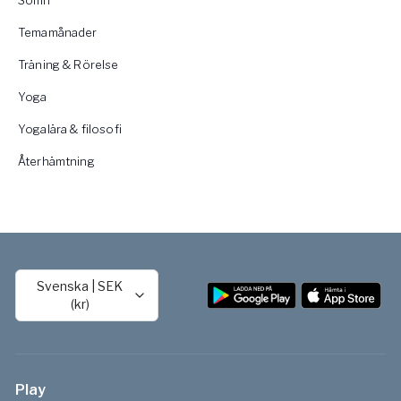
Temamånader
Träning & Rörelse
Yoga
Yogalära & filosofi
Återhämtning
Svenska
|
SEK
(kr)
Play