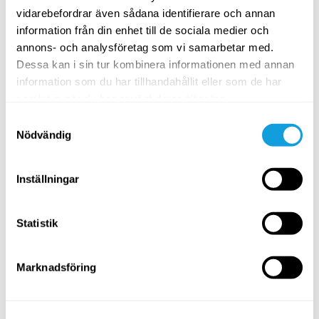
NYBÖRJARE
vidarebefordrar även sådana identifierare och annan
information från din enhet till de sociala medier och
annons- och analysföretag som vi samarbetar med.
Dessa kan i sin tur kombinera informationen med annan
information som du har tillhandahållit eller som de har
samlat in när du har använt deras tjänster.
Samtyckesval
Nödvändig
10
min
Inställningar
Ryggräddaren – rörlighet för rygg
Kontorsyoga
med
Camilla Oldberg
Statistik
Ta hand om ryggen när du sitter mycket.
Marknadsföring