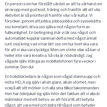
En person som har förstått värdet av att ta väl hand om
sin kropp med god kost, träning och framför allt att vila.
Aktivitet är så prioriterat framför vila i vår kultur. Vi
försöker, genom att jobba, jobba jobba och sysselsätta
oss konstant, driva oss själva mot någon form av
fullkomlighet. En betingning (när vi lär oss något och
automatiskt kopplar samman detta med något annat
runt oss) kring vad vi har lärt oss om hur livet ska vara
för att vi ska vara lyckliga. Men om vi inte vilar så kan vi
heller inte vara kreativa. Så vila är nödvändigt. Jag
vågade själv stänga av mobiltelefonen fyra veckor i
sommar. Den du!
En holistisk ledare är någon som vågat stanna upp och
möta HELA sig själv i all sin glans, all sin storhet, men
också allt sitt mörker och alla sina tillkortakommanden.
Hen har ödmjukat sig själv inför det faktum att vi alla är
människor med ett behov av att höra till, att betyda
något, att vara med och bidra till något som betyder