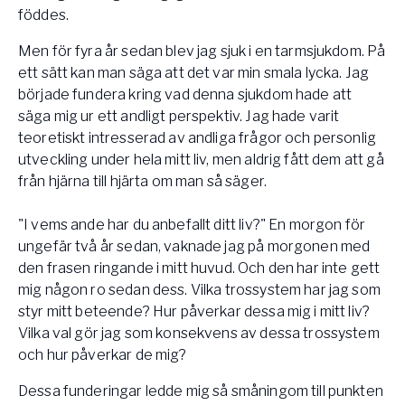
föddes.
Men för fyra år sedan blev jag sjuk i en tarmsjukdom. På
ett sätt kan man säga att det var min smala lycka. Jag
började fundera kring vad denna sjukdom hade att
säga mig ur ett andligt perspektiv. Jag hade varit
teoretiskt intresserad av andliga frågor och personlig
utveckling under hela mitt liv, men aldrig fått dem att gå
från hjärna till hjärta om man så säger.
"I vems ande har du anbefallt ditt liv?" En morgon för
ungefär två år sedan, vaknade jag på morgonen med
den frasen ringande i mitt huvud. Och den har inte gett
mig någon ro sedan dess. Vilka trossystem har jag som
styr mitt beteende? Hur påverkar dessa mig i mitt liv?
Vilka val gör jag som konsekvens av dessa trossystem
och hur påverkar de mig?
Dessa funderingar ledde mig så småningom till punkten