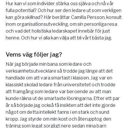
Hur kan vi som individer stärka oss själva och nå vår
Vården – Yogobe Health & Care
fulla potential? Och hur ser den ledare ut som verkligen
Så stöttar Yogobe patienter, förskrivare och sjukvården
kan göra skillnad? Här berättar Camilla Persson, konsult
FaR
inom organisationsutveckling, om sin personliga resa
Fysisk aktivitet på recept
och vad det holistiska ledarskapet innebär för just
Företag
henne. Och hur vi alla kan välja att bli vårt bästa jag. ​
Stöd till arbetsgivare, försäkringsbolag & organisationer
Arbetsgivare
​​Vems väg följer jag?
Pausa Smart
När jag började min bana som ledare och
Yogobe för yogalärare
verksamhetsutvecklare så trodde jag länge att det
handlade om att vara smartast i klassen. Jag var en
Hotell & Konferens
klassiskt skolad ledare från universitetet och trodde
att framgång som ledare var beroende av att man
kunde räkna ut de smartaste lösningarna. Efter ett par
år så började jag också få insikten att det inte gjorde
något om detta intellekt fanns i en stark och sund
kropp. Jag styrde om min kost och återupptog den
träning som legat sorgligt nere sedan mina barn