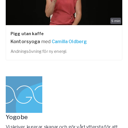
5
min
Pigg utan kaffe
Kontorsyoga
med
Camilla Oldberg
Andningsövning för ny energi.
Yogobe
Vi skriver, kurerar, skapar och gör vårt yttersta för att