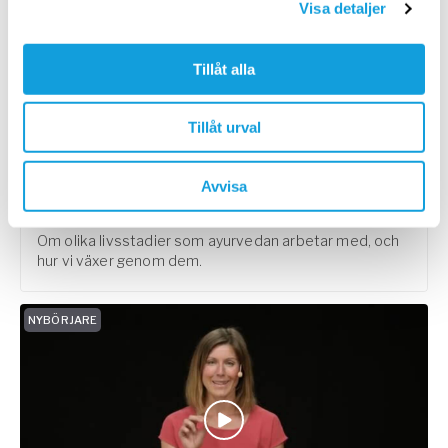
Visa detaljer
Tillåt alla
Tillåt urval
10
min
Ayurveda – psykologi
Avvisa
Ayurveda
med
Eva Forsberg Schinkler
Om olika livsstadier som ayurvedan arbetar med, och
hur vi växer genom dem.
NYBÖRJARE