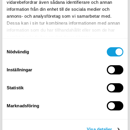
vidarebefordrar även sådana identifierare och annan
Ayurveda
information från din enhet till de sociala medier och
Barn & ungdomar
annons- och analysföretag som vi samarbetar med.
Dessa kan i sin tur kombinera informationen med annan
Forskning
information som du har tillhandahållit eller som de har
Friskvårdsbidrag
samlat in när du har använt deras tjänster.
För yogalärare
Samtyckesval
Nödvändig
Gravida & mammor
Hälsa på jobbet
Inställningar
Idrottare
Inspiration & motivation
Statistik
Klimakteriet
Marknadsföring
Kvinnohälsa
Kost & recept
Meditation & mindfulness
Visa detaljer