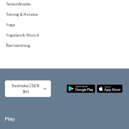
Temamånader
Träning & Rörelse
Yoga
Yogalära & filosofi
Återhämtning
Svenska
|
SEK
(kr)
Play