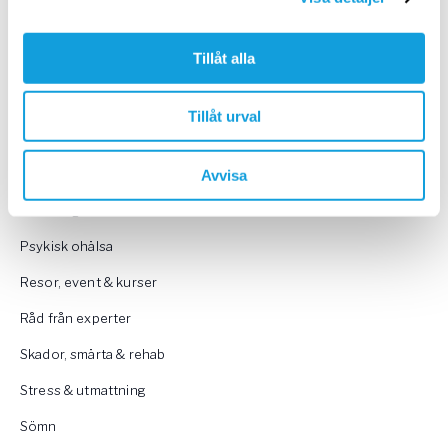
Nybörjare
Tillåt alla
Nyheter & uppdateringar
Onlinekurser på Yogobe
Tillåt urval
Pausa under dagen – inspiration
Personlig utveckling
Avvisa
Personliga berättelser
Psykisk ohälsa
Resor, event & kurser
Råd från experter
Skador, smärta & rehab
Stress & utmattning
Sömn