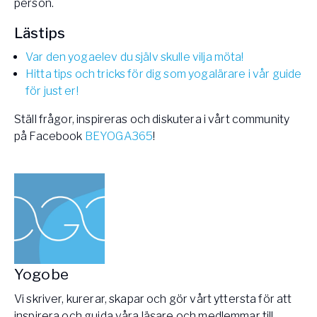
person.
Lästips
Var den yogaelev du själv skulle vilja möta!
Hitta tips och tricks för dig som yogalärare i vår guide
för just er!
Ställ frågor, inspireras och diskutera i vårt community
på Facebook
BEYOGA365
!
Yogobe
Vi skriver, kurerar, skapar och gör vårt yttersta för att
inspirera och guida våra läsare och medlemmar till