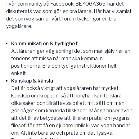
I vår community på Facebook, BEYOGA365, har det
Vården – Yogobe Health & Care
diskuterats vad som gör en bra lärare. Här har vi samlat
Så stöttar Yogobe patienter, förskrivare och sjukvården
det som yogisarna i vårt forum tycker gör en bra
FaR
yogalärare.
Fysisk aktivitet på recept
Företag
Kommunikation & tydlighet
Stöd till arbetsgivare, försäkringsbolag & organisationer
Att läraren ger vägledning i det som man själv har en
Arbetsgivare
tendens att missa när man ska komma in i
positionerna. Bra och tydliga instruktioner helt
Pausa Smart
enkelt.
Yogobe för yogalärare
Kunskap & känsla
Hotell & Konferens
Det är också viktigt att yogaläraren har mycket
kunskap om kroppen, så att hon/han kan förklara
olika saker och tillrättavisa på ett milt sätt om man
gör något som kan leda till skador. Många anser även
att det är av betydelse att läraren pratar om yogans
filosofi för att få en djupare inblick i vad yoga handlar
om. Att inte bara se och prata om det fysiska.