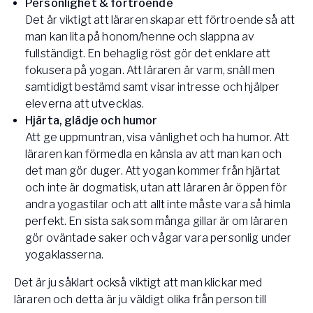
Personlighet & förtroende
Det är viktigt att läraren skapar ett förtroende så att
man kan lita på honom/henne och slappna av
fullständigt. En behaglig röst gör det enklare att
fokusera på yogan. Att läraren är varm, snäll men
samtidigt bestämd samt visar intresse och hjälper
eleverna att utvecklas.
Hjärta, glädje och humor
Att ge uppmuntran, visa vänlighet och ha humor. Att
läraren kan förmedla en känsla av att man kan och
det man gör duger. Att yogan kommer från hjärtat
och inte är dogmatisk, utan att läraren är öppen för
andra yogastilar och att allt inte måste vara så himla
perfekt. En sista sak som många gillar är om läraren
gör oväntade saker och vågar vara personlig under
yogaklasserna.
Det är ju såklart också viktigt att man klickar med
läraren och detta är ju väldigt olika från person till