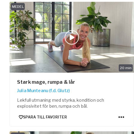
Arbetsgivar
MEDEL
Pausa Smart
Yogobe för y
Hotell & Kon
20
min
Stark mage, rumpa & lår
Julia Munteanu (f.d. Glutz)
Lekfull utmaning med styrka, kondition och
explosivitet för ben, rumpa och bål.
SPARA TILL FAVORITER