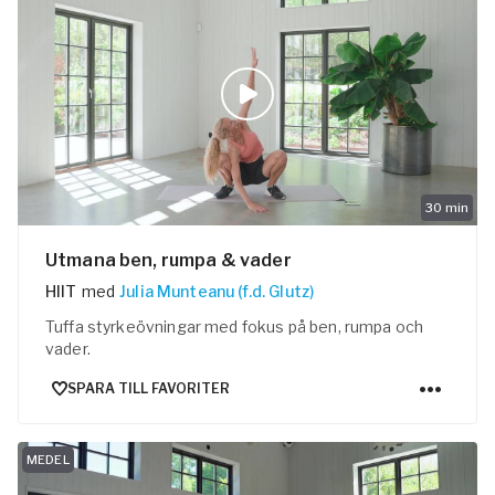
30
min
Utmana ben, rumpa & vader
HIIT
med
Julia Munteanu (f.d. Glutz)
Tuffa styrkeövningar med fokus på ben, rumpa och
vader.
SPARA TILL FAVORITER
MEDEL