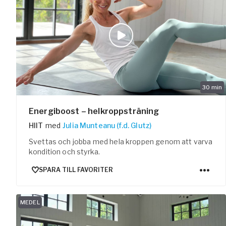
30
min
Energiboost – helkroppsträning
HIIT
med
Julia Munteanu (f.d. Glutz)
Svettas och jobba med hela kroppen genom att varva
kondition och styrka.
SPARA TILL FAVORITER
MEDEL