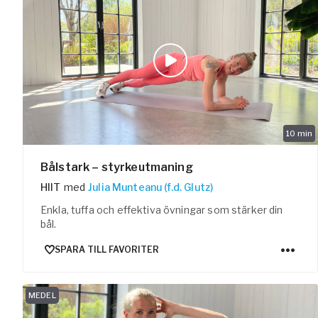
10
min
Bålstark – styrkeutmaning
HIIT
med
Julia Munteanu (f.d. Glutz)
Enkla, tuffa och effektiva övningar som stärker din
bål.
SPARA TILL FAVORITER
MEDEL