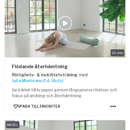
20
min
Flödande återhämtning
Rörlighets- & mobilitetsträning
med
Julia Munteanu (f.d. Glutz)
Ge kärlek till kroppen genom långsamma rörelser och
fokus på andning och återhämtning.
SPARA TILL FAVORITER
MEDEL