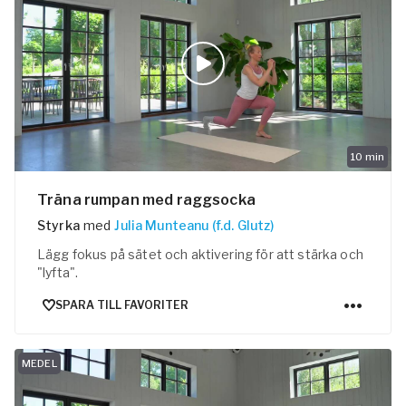
10
min
Träna rumpan med raggsocka
Styrka
med
Julia Munteanu (f.d. Glutz)
Lägg fokus på sätet och aktivering för att stärka och
"lyfta".
SPARA TILL FAVORITER
MEDEL