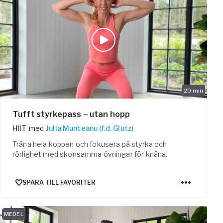
20
min
Tufft styrkepass – utan hopp
HIIT
med
Julia Munteanu (f.d. Glutz)
Träna hela koppen och fokusera på styrka och
rörlighet med skonsamma övningar för knäna.
SPARA TILL FAVORITER
MEDEL