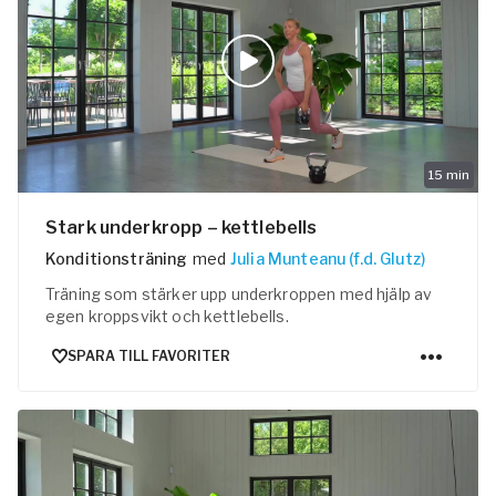
15
min
Stark underkropp – kettlebells
Konditionsträning
med
Julia Munteanu (f.d. Glutz)
Träning som stärker upp underkroppen med hjälp av
egen kroppsvikt och kettlebells.
SPARA TILL FAVORITER