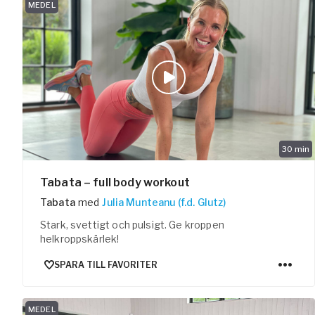
MEDEL
30
min
Tabata – full body workout
Tabata
med
Julia Munteanu (f.d. Glutz)
Stark, svettigt och pulsigt. Ge kroppen
helkroppskärlek!
SPARA TILL FAVORITER
MEDEL