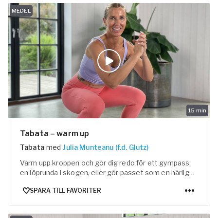
e
MEDEL
ogalärare
ferens
15
min
Tabata – warm up
Tabata
med
Julia Munteanu (f.d. Glutz)
Värm upp kroppen och gör dig redo för ett gympass,
en löprunda i skogen, eller gör passet som en härlig
rörelsepaus!
SPARA TILL FAVORITER