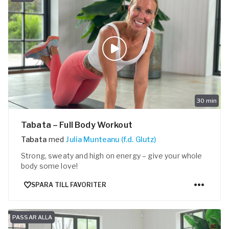
30
min
Tabata – Full Body Workout
Tabata
med
Julia Munteanu (f.d. Glutz)
Strong, sweaty and high on energy – give your whole
body some love!
SPARA TILL FAVORITER
PASSAR ALLA