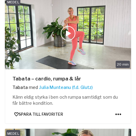
MEDEL
20
min
Tabata – cardio, rumpa & lår
Tabata
med
Julia Munteanu (f.d. Glutz)
Känn eldig styrka i ben och rumpa samtidigt som du
får bättre kondition.
SPARA TILL FAVORITER
MEDEL