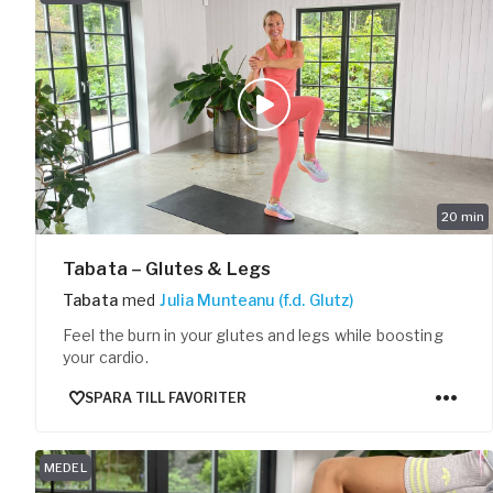
20
min
Tabata – Glutes & Legs
Tabata
med
Julia Munteanu (f.d. Glutz)
Feel the burn in your glutes and legs while boosting
your cardio.
SPARA TILL FAVORITER
MEDEL