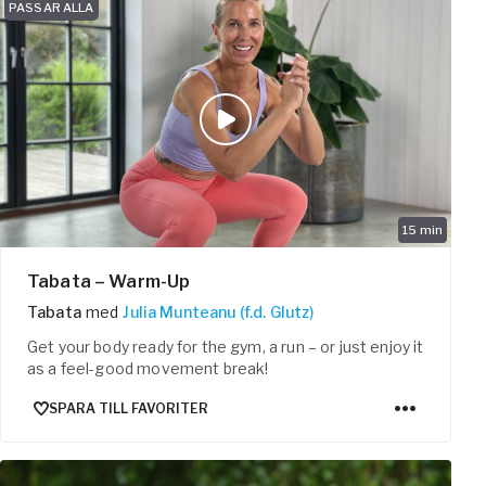
PASSAR ALLA
15
min
Tabata – Warm-Up
Tabata
med
Julia Munteanu (f.d. Glutz)
Get your body ready for the gym, a run – or just enjoy it
as a feel-good movement break!
SPARA TILL FAVORITER