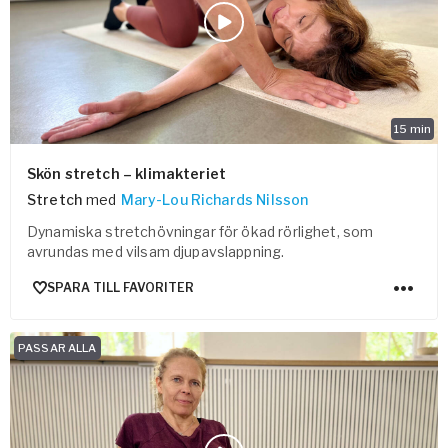
15
min
Skön stretch – klimakteriet
Stretch
med
Mary-Lou Richards Nilsson
Dynamiska stretchövningar för ökad rörlighet, som
avrundas med vilsam djupavslappning.
SPARA TILL FAVORITER
PASSAR ALLA