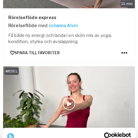
15
min
Rörelseflöde express
Rörelseflöde
med
Johanna Alvin
Få både ny energi och landa i en skön mix av yoga,
kondition, styrka och avslappning.
SPARA TILL FAVORITER
MEDEL
20
min