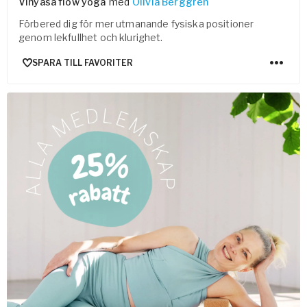
Vinyasa flow yoga
med
Olivia Berggren
Förbered dig för mer utmanande fysiska positioner
genom lekfullhet och klurighet.
SPARA TILL FAVORITER