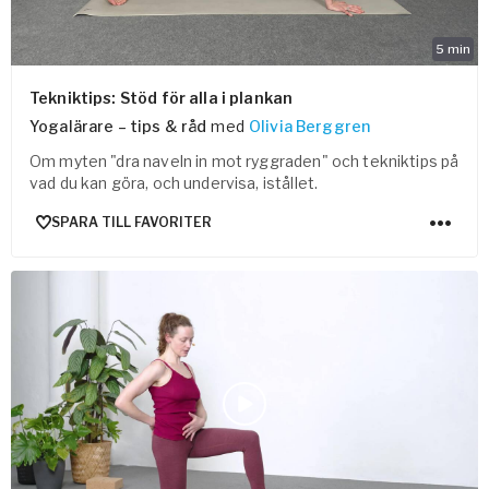
5
min
Tekniktips: Stöd för alla i plankan
Yogalärare – tips & råd
med
Olivia Berggren
Om myten "dra naveln in mot ryggraden" och tekniktips på
vad du kan göra, och undervisa, istållet.
SPARA TILL FAVORITER