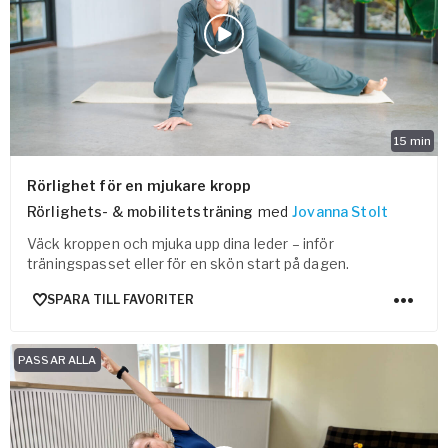
Vården – Yogobe Health & Care
Så stöttar Yogobe patienter, förskrivare och sjukvården
FaR
Fysisk aktivitet på recept
Företag
15
min
Stöd till arbetsgivare, försäkringsbolag & organisationer
Arbetsgivare
Rörlighet för en mjukare kropp
Rörlighets- & mobilitetsträning
med
Jovanna Stolt
Pausa Smart
Väck kroppen och mjuka upp dina leder – inför
Yogobe för yogalärare
träningspasset eller för en skön start på dagen.
Hotell & Konferens
SPARA TILL FAVORITER
PASSAR ALLA