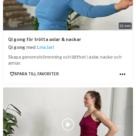
15
min
Qi gong för trötta axlar & nackar
Qi gong
med
Lina Jarl
Skapa genomströmmning och lätthet i axlar, nacke och
armar.
SPARA TILL FAVORITER