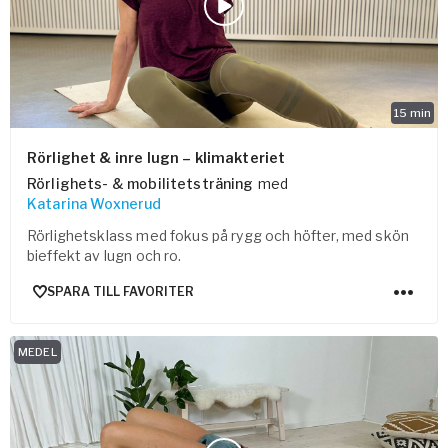
15
min
Rörlighet & inre lugn – klimakteriet
Rörlighets- & mobilitetsträning
med
Katarina Woxnerud
Rörlighetsklass med fokus på rygg och höfter, med skön
bieffekt av lugn och ro.
SPARA TILL FAVORITER
MEDEL