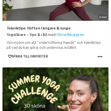
3
min
Tekniktips: Höften i krigare & lunge
Yogalärare – tips & råd
med
Olivia Berggren
Om myten om att "vrida höfterna framåt" och tekniktips
på vad du kan göra, och undervisa, istället.
SPARA TILL FAVORITER