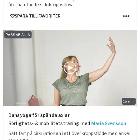
återhämtande sidokroppsflow.
SPARA TILL FAVORITER
PASSAR ALLA
15
min
Dansyoga för spända axlar
Rörlighets- & mobilitetsträning
med
Maria Svensson
Sätt fart på cirkulationen i ett överkroppsflöde med enkel
koreografi.