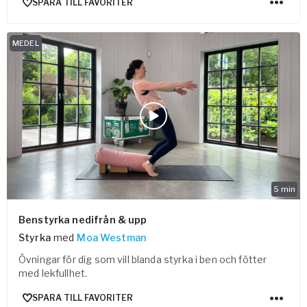
SPARA TILL FAVORITER
MEDEL
5
min
Benstyrka nedifrån & upp
Styrka
med
Moa Westman
Övningar för dig som vill blanda styrka i ben och fötter
med lekfullhet.
SPARA TILL FAVORITER