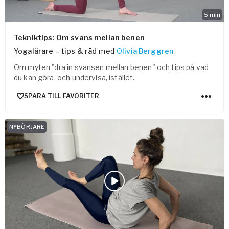
5
min
Tekniktips: Om svans mellan benen
Yogalärare – tips & råd
med
Olivia Berggren
Om myten "dra in svansen mellan benen" och tips på vad
du kan göra, och undervisa, istället.
SPARA TILL FAVORITER
NYBÖRJARE