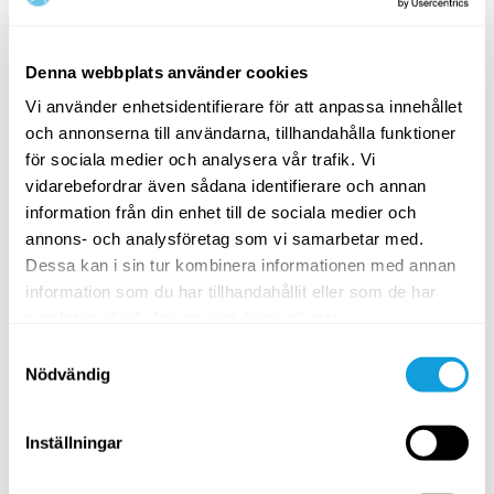
Utmana & flöda med dina krigare
Denna webbplats använder cookies
Vinyasa flow yoga
med
Olivia Berggren
Vi använder enhetsidentifierare för att anpassa innehållet
En utmaning för koordination, fokus och koncentration
med kraft och dynamik för mer utrymme i höfterna.
och annonserna till användarna, tillhandahålla funktioner
för sociala medier och analysera vår trafik. Vi
SPARA TILL FAVORITER
vidarebefordrar även sådana identifierare och annan
information från din enhet till de sociala medier och
annons- och analysföretag som vi samarbetar med.
MEDEL
Dessa kan i sin tur kombinera informationen med annan
information som du har tillhandahållit eller som de har
samlat in när du har använt deras tjänster.
Samtyckesval
Nödvändig
Inställningar
15
min