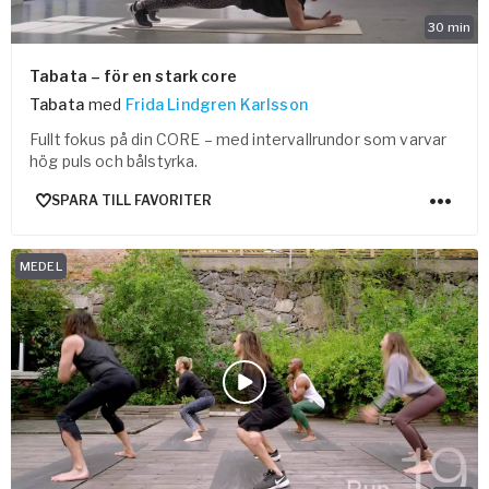
30
min
Tabata – för en stark core
Tabata
med
Frida Lindgren Karlsson
Fullt fokus på din CORE – med intervallrundor som varvar
hög puls och bålstyrka.
SPARA TILL FAVORITER
MEDEL