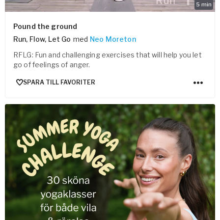
5
min
Pound the ground
Run, Flow, Let Go
med
Neo Moreton
RFLG: Fun and challenging exercises that will help you let
go of feelings of anger.
SPARA TILL FAVORITER