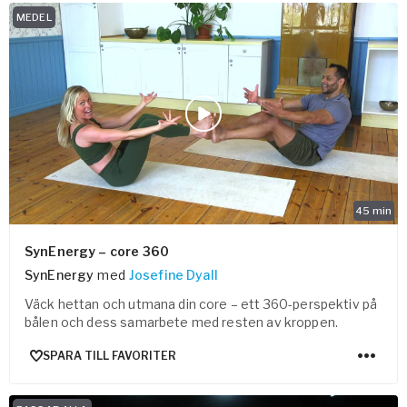
MEDEL
45
min
SynEnergy – core 360
SynEnergy
med
Josefine Dyall
Väck hettan och utmana din core – ett 360-perspektiv på
bålen och dess samarbete med resten av kroppen.
SPARA TILL FAVORITER