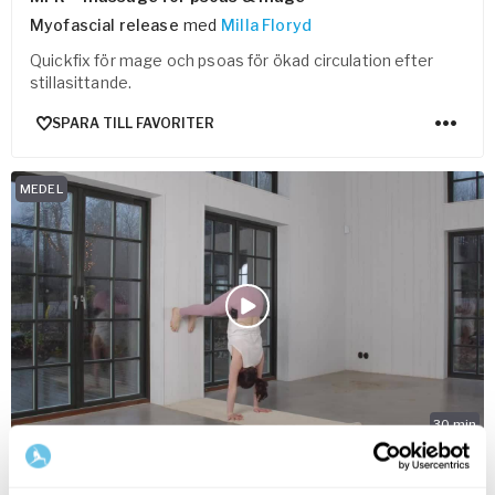
Myofascial release
med
Milla Floryd
Quickfix för mage och psoas för ökad circulation efter
stillasittande.
SPARA TILL FAVORITER
MEDEL
30
min
Yoga & öva på handstående