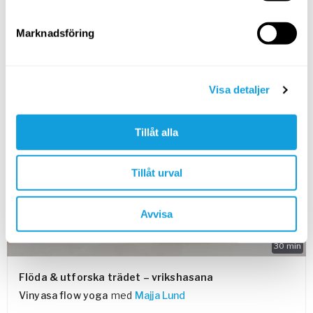
Utforska samma rörelser i olika lägen av rummet genom
tre flödande vågor av rörelser med fokus på höfterna.
Marknadsföring
SPARA TILL FAVORITER
Visa detaljer
MEDEL
Tillåt alla
Tillåt urval
Avvisa
30
min
Flöda & utforska trädet – vrikshasana
Vinyasa flow yoga
med
Majja Lund