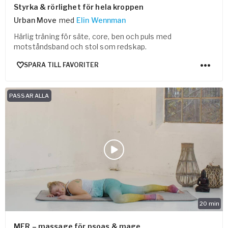
Styrka & rörlighet för hela kroppen
Urban Move
med
Elin Wennman
Härlig träning för säte, core, ben och puls med
motståndsband och stol som redskap.
SPARA TILL FAVORITER
PASSAR ALLA
20
min
MFR – massage för psoas & mage