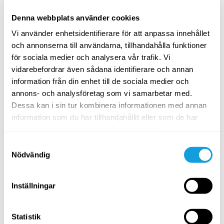
Vinyasa flow yoga
med
Moa Westman
Denna webbplats använder cookies
Vägen till ett bra handstående är genom rörlighet,
stabilitet och teknik.
Vi använder enhetsidentifierare för att anpassa innehållet
och annonserna till användarna, tillhandahålla funktioner
SPARA TILL FAVORITER
för sociala medier och analysera vår trafik. Vi
vidarebefordrar även sådana identifierare och annan
AVANCERAT
information från din enhet till de sociala medier och
annons- och analysföretag som vi samarbetar med.
Dessa kan i sin tur kombinera informationen med annan
information som du har tillhandahållit eller som de har
samlat in när du har använt deras tjänster.
Samtyckesval
Nödvändig
30
min
Inställningar
Yoga med höftöppningar
Statistik
Vinyasa flow yoga
med
Majja Lund