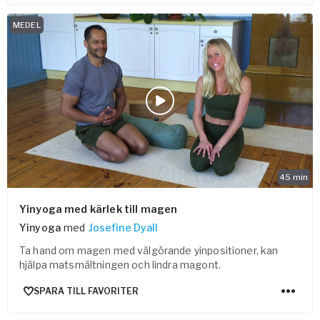
MEDEL
45
min
Yinyoga med kärlek till magen
Yinyoga
med
Josefine Dyall
Ta hand om magen med välgörande yinpositioner, kan
hjälpa matsmältningen och lindra magont.
SPARA TILL FAVORITER