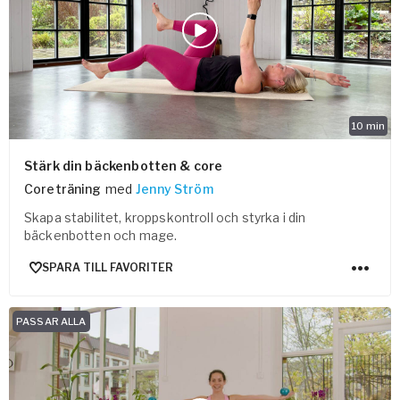
Vården – Yogobe Health & Care
Så stöttar Yogobe patienter, förskrivare och sjukvården
FaR
Fysisk aktivitet på recept
Företag
10
min
Stöd till arbetsgivare, försäkringsbolag & organisationer
Arbetsgivare
Stärk din bäckenbotten & core
Coreträning
med
Jenny Ström
Pausa Smart
Skapa stabilitet, kroppskontroll och styrka i din
Yogobe för yogalärare
bäckenbotten och mage.
Hotell & Konferens
SPARA TILL FAVORITER
PASSAR ALLA