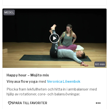
MEDEL
60
min
Happy hour – Mojito mix
Vinyasa flow yoga
med
Veronica Löwenbok
Plocka fram lekfullheten och hitta in i armbalanser med
hjälp av rotationer, core- och balansövningar.
SPARA TILL FAVORITER