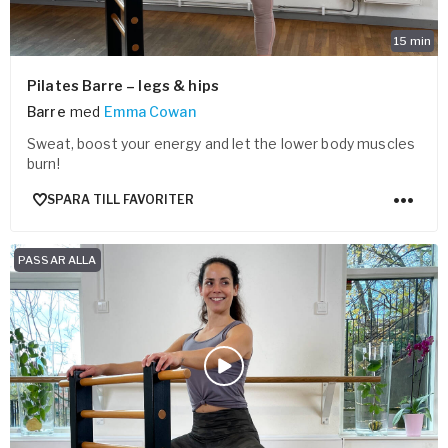
15
min
Pilates Barre – legs & hips
Barre
med
Emma Cowan
Sweat, boost your energy and let the lower body muscles
burn!
SPARA TILL FAVORITER
PASSAR ALLA