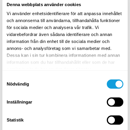
Denna webbplats använder cookies
Pilates with a resistance band – move your spine and
challenge your core strength.
Vi använder enhetsidentifierare för att anpassa innehållet
och annonserna till användarna, tillhandahålla funktioner
SPARA TILL FAVORITER
för sociala medier och analysera vår trafik. Vi
vidarebefordrar även sådana identifierare och annan
information från din enhet till de sociala medier och
annons- och analysföretag som vi samarbetar med.
Dessa kan i sin tur kombinera informationen med annan
information som du har tillhandahållit eller som de har
samlat in när du har använt deras tjänster.
Samtyckesval
Nödvändig
3
min
Inställningar
Vad är pilates?
Statistik
Pilates
med
Linda Ahlgren