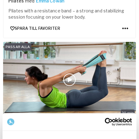
Pilates
med
Emma Cowan
Pilates with a resistance band – a strong and stabilizing
session focusing on your lower body.
SPARA TILL FAVORITER
PASSAR ALLA
20
min
Pilates for core & spine
Pilates
med
Emma Cowan