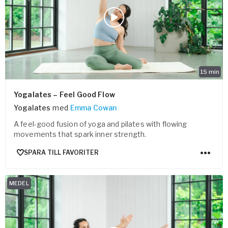
Vården – Yogobe Health & Care
Så stöttar Yogobe patienter, förskrivare och sjukvården
FaR
Fysisk aktivitet på recept
Företag
15
min
Stöd till arbetsgivare, försäkringsbolag & organisationer
Arbetsgivare
Yogalates – Feel Good Flow
Yogalates
med
Emma Cowan
Pausa Smart
A feel-good fusion of yoga and pilates with flowing
Yogobe för yogalärare
movements that spark inner strength.
Hotell & Konferens
SPARA TILL FAVORITER
MEDEL