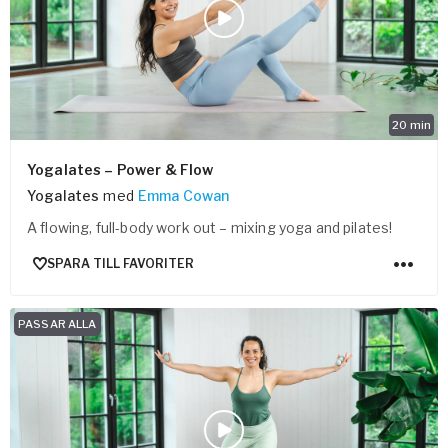
20
min
Yogalates – Power & Flow
Yogalates
med
Emma Cowan
A flowing, full-body work out – mixing yoga and pilates!
SPARA TILL FAVORITER
PASSAR ALLA