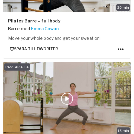
30
min
Pilates Barre – full body
Barre
med
Emma Cowan
Move your whole body and get your sweat on!
SPARA TILL FAVORITER
PASSAR ALLA
15
min