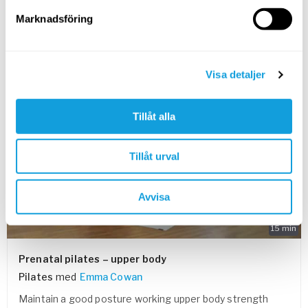
Kondition och styrka i sammanlänkade övningar för
variation och effektiv träning.
Marknadsföring
SPARA TILL FAVORITER
Visa detaljer
PASSAR ALLA
Tillåt alla
Tillåt urval
Avvisa
15
min
Prenatal pilates – upper body
Pilates
med
Emma Cowan
Maintain a good posture working upper body strength