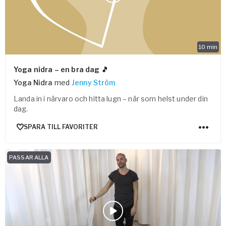
10
min
Yoga nidra – en bra dag 🎵
Yoga Nidra
med
Jenny Ström
Landa in i närvaro och hitta lugn – när som helst under din
dag.
SPARA TILL FAVORITER
PASSAR ALLA