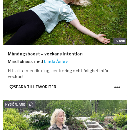
Vården – Yogobe Health & Care
Så stöttar Yogobe patienter, förskrivare och sjukvården
FaR
Fysisk aktivitet på recept
Företag
15
min
Stöd till arbetsgivare, försäkringsbolag & organisationer
Arbetsgivare
Måndagsboost – veckans intention
Mindfulness
med
Linda Åslev
Pausa Smart
Hitta lite mer riktning, centrering och härlighet inför
Yogobe för yogalärare
veckan!
Hotell & Konferens
SPARA TILL FAVORITER
NYBÖRJARE