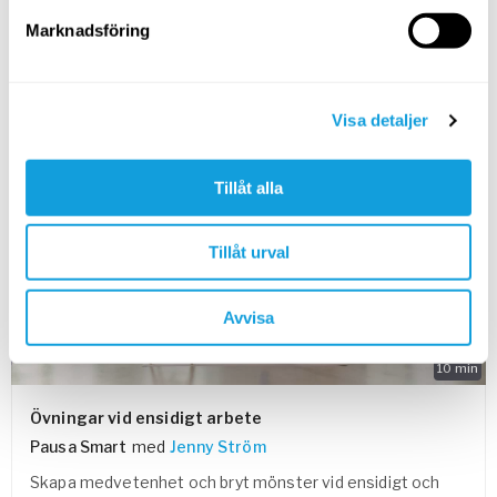
Kom till ro och landa i kroppen under dagen genom att
massera, trycka och stryka på kroppen.
Marknadsföring
SPARA TILL FAVORITER
Visa detaljer
PASSAR ALLA
Tillåt alla
Tillåt urval
Avvisa
10
min
Övningar vid ensidigt arbete
Pausa Smart
med
Jenny Ström
Skapa medvetenhet och bryt mönster vid ensidigt och