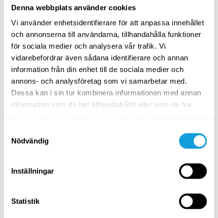
Denna webbplats använder cookies
En kort paus för att lindra stress, otillräcklighet och
känslan av att inte hinna med.
Vi använder enhetsidentifierare för att anpassa innehållet
och annonserna till användarna, tillhandahålla funktioner
SPARA TILL FAVORITER
för sociala medier och analysera vår trafik. Vi
vidarebefordrar även sådana identifierare och annan
PASSAR ALLA
information från din enhet till de sociala medier och
annons- och analysföretag som vi samarbetar med.
Dessa kan i sin tur kombinera informationen med annan
information som du har tillhandahållit eller som de har
samlat in när du har använt deras tjänster.
Samtyckesval
Nödvändig
5
min
Inställningar
Berörings- & massagemeditation
Statistik
Pausa Smart
med
Jenny Ström