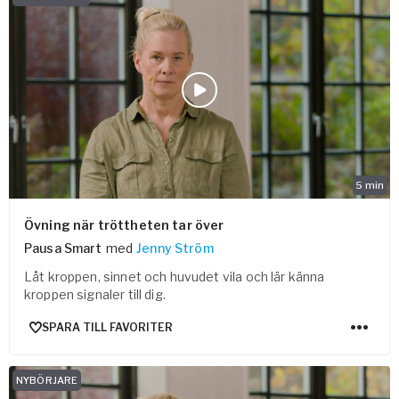
5
min
Övning när tröttheten tar över
Pausa Smart
med
Jenny Ström
Låt kroppen, sinnet och huvudet vila och lär känna
kroppen signaler till dig.
SPARA TILL FAVORITER
NYBÖRJARE