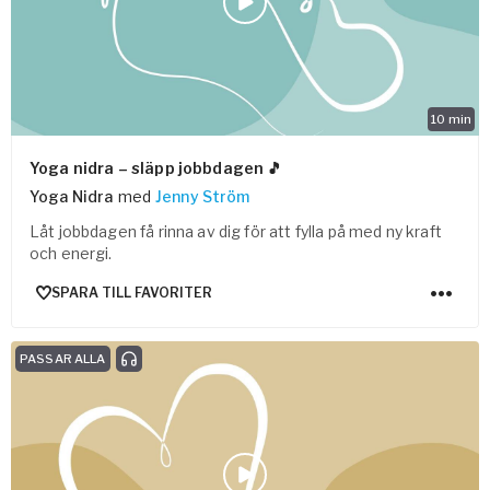
10
min
Yoga nidra – släpp jobbdagen 🎵
Yoga Nidra
med
Jenny Ström
Låt jobbdagen få rinna av dig för att fylla på med ny kraft
och energi.
SPARA TILL FAVORITER
PASSAR ALLA