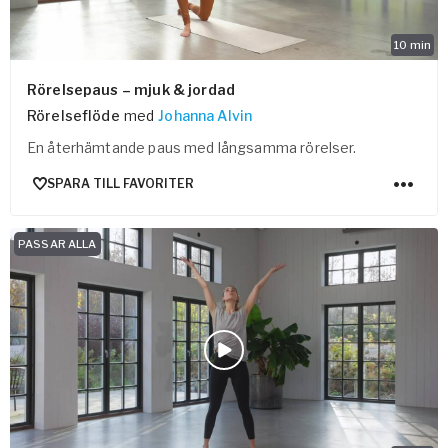
10
min
Rörelsepaus – mjuk & jordad
Rörelseflöde
med
Johanna Alvin
En återhämtande paus med långsamma rörelser.
SPARA TILL FAVORITER
PASSAR ALLA