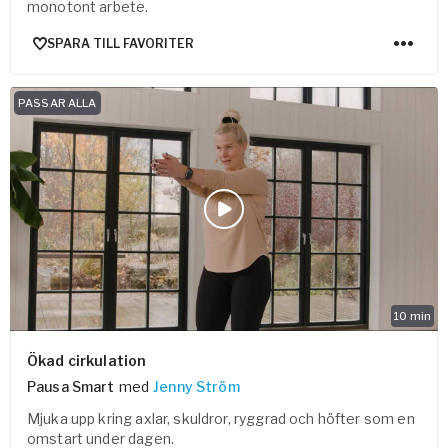
monotont arbete.
SPARA TILL FAVORITER
PASSAR ALLA
10
min
Ökad cirkulation
Pausa Smart
med
Jenny Ström
Mjuka upp kring axlar, skuldror, ryggrad och höfter som en
omstart under dagen.