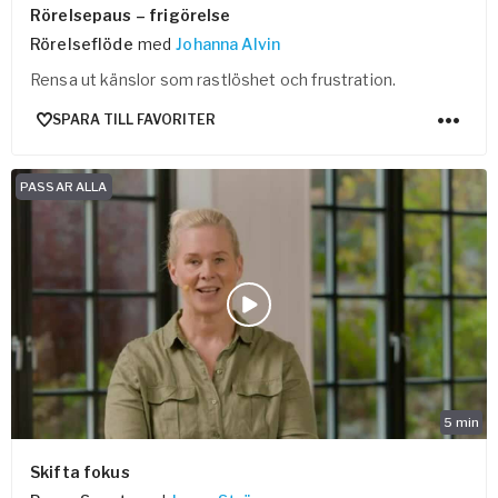
Rörelsepaus – frigörelse
Rörelseflöde
med
Johanna Alvin
Rensa ut känslor som rastlöshet och frustration.
SPARA TILL FAVORITER
PASSAR ALLA
5
min
Skifta fokus