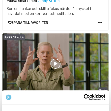
Pausa Smart
med
Jenny Ström
Sortera tankar och skifta fokus när det är mycket i
huvudet med en kort guidad meditation.
SPARA TILL FAVORITER
PASSAR ALLA
3
min
Orka med dagen & minska stress
Pausa Smart
med
Jenny Ström