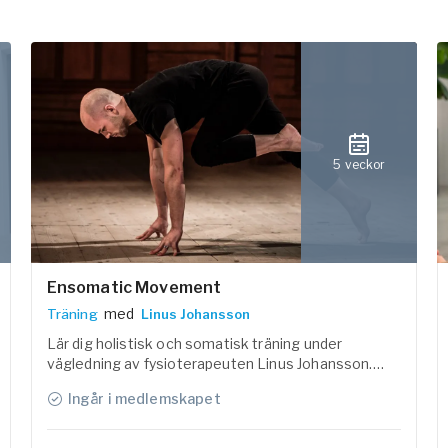
5 veckor
Ensomatic Movement
med
Träning
Linus Johansson
Lär dig holistisk och somatisk träning under
vägledning av fysioterapeuten Linus Johansson.
Träna andning, styrka, balans, koordination, närvaro i
Ingår i medlemskapet
bland annat fötter, bäckenbotten, axlar och rygg.