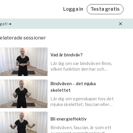
Logga in
Testa gratis
get! ➜
elaterade sessioner
Friskvårdsbidrag
Friskvårdsbidrag
Med Yogobe Flex kan du använda hela
Med Yogobe Flex kan du använda hela
Vad är bindväv?
friskvårdsbidraget – till sista kronan!
friskvårdsbidraget – till sista kronan!
Lär dig om var bindväven finns,
ning
Läs mer
Läs mer
vilken funktion den har och
et,
dess betydelse för att inte bli
stel?
Bindväven – det mjuka
skelettet
lda
Lär dig om egenskaper hos det
30
min
mjuka skelettet, fascian eller
bindväven, som håller oss
samman.
Bli energieffektiv
Bindväven, fascian, är som ett
10
min