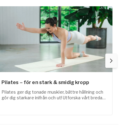
Pilates – för en stark & smidig kropp
Fysi
Pilates ger dig tonade muskler, bättre hållning och
FaR-a
gör dig starkare inifrån och ut! Utforska vårt breda
med t
utbud inom pilates online här!
erfar