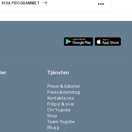
VISA PROGRAMMET
VISA
använda vid akut och lindrig ryggsmärta.
ier
Tjänsten
Priser & tjänster
Friskvårdsbidrag
Kontakta oss
Frågor & svar
Om Yogobe
Shop
Team Yogobe
Blogg