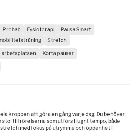
Prehab
Fysioterapi
Pausa Smart
mobilitetsträning
Stretch
 arbetsplatsen
Korta pauser
 hela kroppen att göra en gång varje dag. Du behöver
tol till rörelserna som utförs i lugnt tempo, både
k stretch med fokus på utrymme och öppenhet i