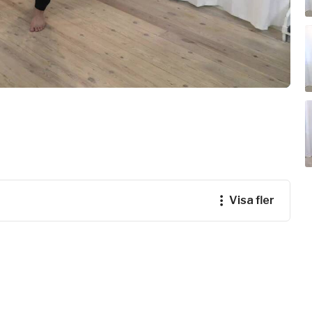
e
ogalärare
ferens
visa fler