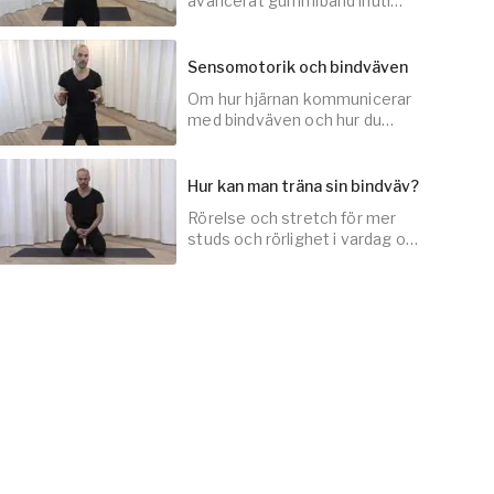
avancerat gummiband inuti
oss, som gör oss
energieffektiva.
Sensomotorik och bindväven
Om hur hjärnan kommunicerar
10
min
med bindväven och hur du
genom den kan uppleva och
utveckla rörelse.
Hur kan man träna sin bindväv?
Rörelse och stretch för mer
15
min
studs och rörlighet i vardag och
träning.
30
min