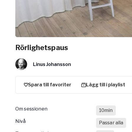
Arbetsgivar
Pausa Smart
Yogobe för y
Hotell & Kon
Rörlighetspaus
Linus Johansson
Spara till favoriter
Lägg till i playlist
Om sessionen
10min
nivå
Passar alla