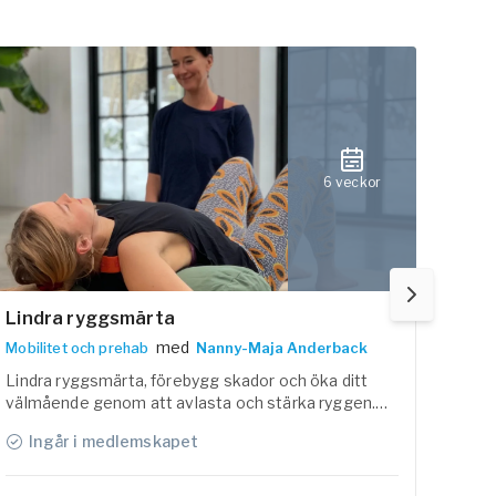
6 veckor
Lindra ryggsmärta
Reha
med
Mobilitet och prehab
Nanny-Maja Anderback
Mobil
Lindra ryggsmärta, förebygg skador och öka ditt
Ökad 
välmående genom att avlasta och stärka ryggen.
förho
Med bas i forskning om ländryggssmärta och
och 
Ingår i medlemskapet
I
fysioterapi får du under vägledning av
fysioterapeuten Nanny-Maja och yogaläraren
Josephine kunskap och praktiska verktyg att