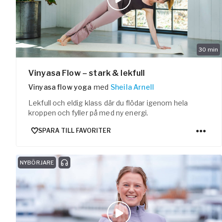
30
min
Vinyasa Flow – stark & lekfull
Vinyasa flow yoga
med
Sheila Arnell
Lekfull och eldig klass där du flödar igenom hela
kroppen och fyller på med ny energi.
SPARA TILL FAVORITER
NYBÖRJARE