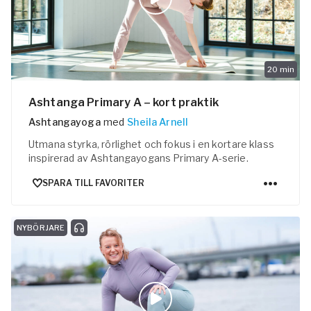
20
min
Ashtanga Primary A – kort praktik
Ashtangayoga
med
Sheila Arnell
Utmana styrka, rörlighet och fokus i en kortare klass
inspirerad av Ashtangayogans Primary A-serie.
SPARA TILL FAVORITER
NYBÖRJARE