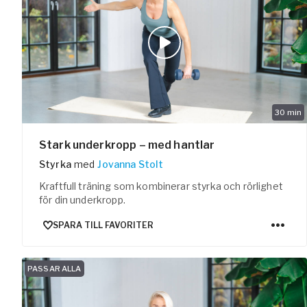
Arbetsgivar
Pausa Smart
Yogobe för y
Hotell & Kon
30
min
Stark underkropp – med hantlar
Styrka
med
Jovanna Stolt
Kraftfull träning som kombinerar styrka och rörlighet
för din underkropp.
SPARA TILL FAVORITER
PASSAR ALLA