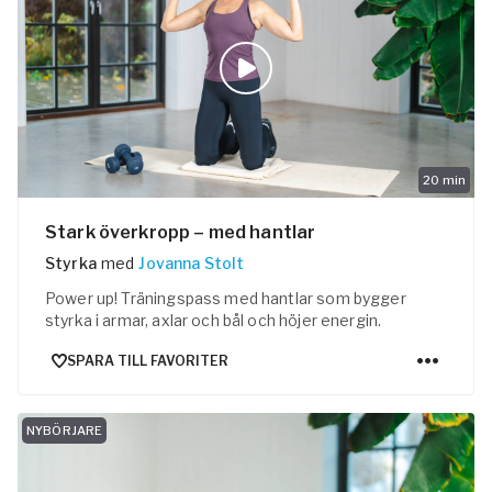
e
ogalärare
ferens
20
min
Stark överkropp – med hantlar
Styrka
med
Jovanna Stolt
Power up! Träningspass med hantlar som bygger
styrka i armar, axlar och bål och höjer energin.
SPARA TILL FAVORITER
NYBÖRJARE