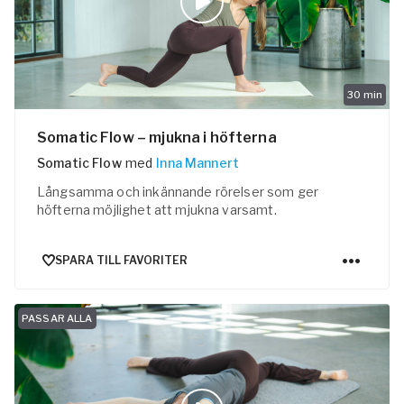
30
min
Somatic Flow – mjukna i höfterna
Somatic Flow
med
Inna Mannert
Långsamma och inkännande rörelser som ger
höfterna möjlighet att mjukna varsamt.
SPARA TILL FAVORITER
PASSAR ALLA