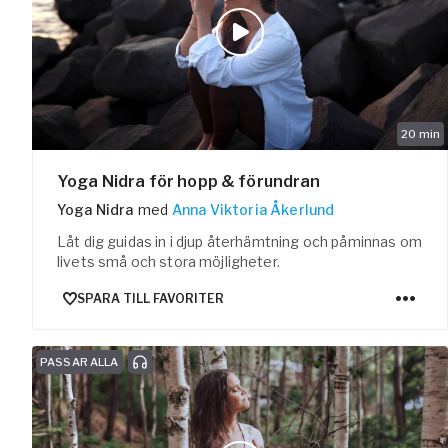
20
min
Yoga Nidra för hopp & förundran
Yoga Nidra
med
Anna Viktoria Åkerlund
Låt dig guidas in i djup återhämtning och påminnas om
livets små och stora möjligheter.
SPARA TILL FAVORITER
PASSAR ALLA