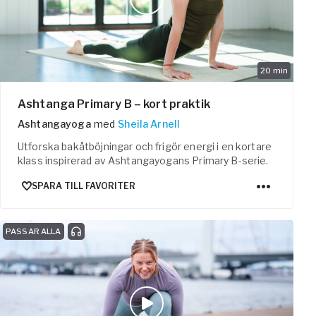
20
min
Ashtanga Primary B – kort praktik
Ashtangayoga
med
Sheila Arnell
Utforska bakåtböjningar och frigör energi i en kortare
klass inspirerad av Ashtangayogans Primary B-serie.
SPARA TILL FAVORITER
PASSAR ALLA