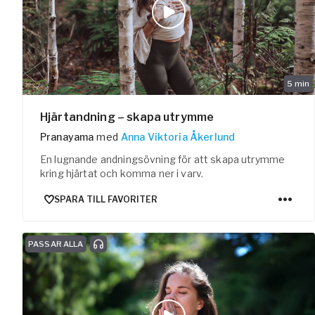
5
min
Hjärtandning – skapa utrymme
Pranayama
med
Anna Viktoria Åkerlund
En lugnande andningsövning för att skapa utrymme
kring hjärtat och komma ner i varv.
SPARA TILL FAVORITER
PASSAR ALLA