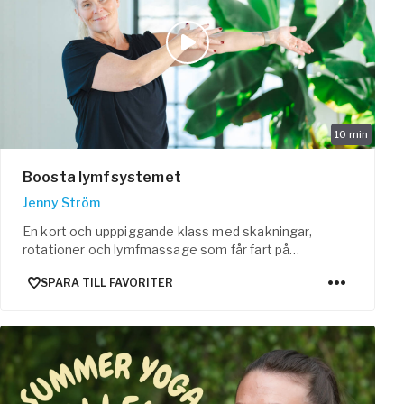
10
min
Boosta lymfsystemet
Jenny Ström
En kort och upppiggande klass med skakningar,
rotationer och lymfmassage som får fart på
lymfflödet.
SPARA TILL FAVORITER