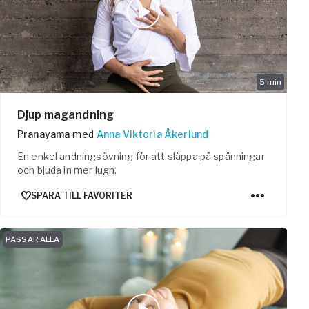
5
min
Djup magandning
Pranayama
med
Anna Viktoria Åkerlund
En enkel andningsövning för att släppa på spänningar
och bjuda in mer lugn.
SPARA TILL FAVORITER
PASSAR ALLA