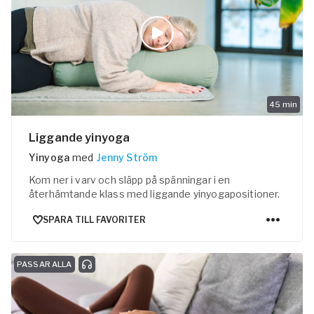
45
min
Liggande yinyoga
Yinyoga
med
Jenny Ström
Kom ner i varv och släpp på spänningar i en
återhämtande klass med liggande yinyogapositioner.
SPARA TILL FAVORITER
PASSAR ALLA