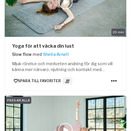
20
min
Yoga för att väcka din lust
Slow flow
med
Sheila Arnell
Mjuk rörelse och medveten andning för dig som vill
känna mer närvaro, njutning och kontakt med
kroppen.
SPARA TILL FAVORITER
3
Ljudspår
PASSAR ALLA