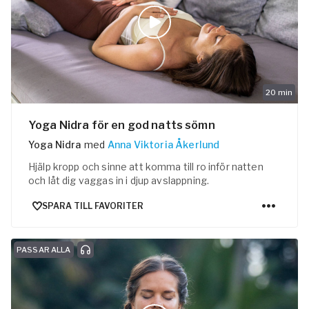
20
min
Yoga Nidra för en god natts sömn
Yoga Nidra
med
Anna Viktoria Åkerlund
Hjälp kropp och sinne att komma till ro inför natten
och låt dig vaggas in i djup avslappning.
SPARA TILL FAVORITER
PASSAR ALLA