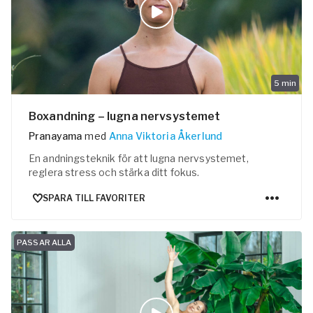
5
min
Boxandning – lugna nervsystemet
Pranayama
med
Anna Viktoria Åkerlund
En andningsteknik för att lugna nervsystemet,
reglera stress och stärka ditt fokus.
SPARA TILL FAVORITER
PASSAR ALLA