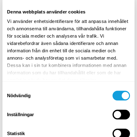
Anna Viktoria Åkerlund
Denna webbplats använder cookies
A grounding meditation using sight, sound, and bodily
sensations to help you gently settle the mind.
Vi använder enhetsidentifierare för att anpassa innehållet
och annonserna till användarna, tillhandahålla funktioner
SPARA TILL FAVORITER
för sociala medier och analysera vår trafik. Vi
vidarebefordrar även sådana identifierare och annan
PASSAR ALLA
information från din enhet till de sociala medier och
annons- och analysföretag som vi samarbetar med.
Dessa kan i sin tur kombinera informationen med annan
information som du har tillhandahållit eller som de har
samlat in när du har använt deras tjänster.
Samtyckesval
Nödvändig
30
min
Inställningar
Somatic Flow – mjukna i höfterna
Statistik
Somatic Flow
med
Inna Mannert