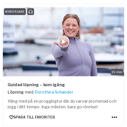
NYBÖRJARE
15
min
Guidad löpning – kom igång
Löpning
med
Dorothea Schander
Häng med på en proggingtur där du varvar promenad och
jogg i ditt tempo. Inga måsten, bara go rörelse!
SPARA TILL FAVORITER