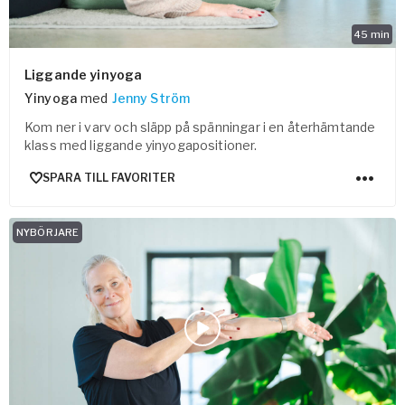
45
min
Liggande yinyoga
Yinyoga
med
Jenny Ström
Kom ner i varv och släpp på spänningar i en återhämtande
klass med liggande yinyogapositioner.
SPARA TILL FAVORITER
NYBÖRJARE