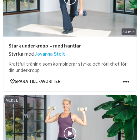
Vården – Yogobe Health & Care
Så stöttar Yogobe patienter, förskrivare och sjukvården
FaR
Fysisk aktivitet på recept
30
min
Företag
Stöd till arbetsgivare, försäkringsbolag & organisationer
Stark underkropp – med hantlar
Styrka
med
Jovanna Stolt
Arbetsgivare
Kraftfull träning som kombinerar styrka och rörlighet för
Pausa Smart
din underkropp.
Yogobe för yogalärare
SPARA TILL FAVORITER
Hotell & Konferens
MEDEL