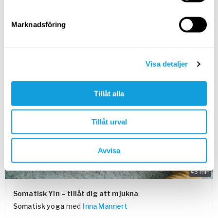
Långsamma och inkännande rörelser som ger höfterna
möjlighet att mjukna varsamt.
Marknadsföring
SPARA TILL FAVORITER
Visa detaljer
PASSAR ALLA
Tillåt alla
Tillåt urval
Avvisa
45
min
Somatisk Yin – tillåt dig att mjukna
Somatisk yoga
med
Inna Mannert