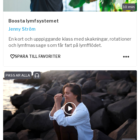
10
min
Boosta lymfsystemet
Jenny Ström
En kort och upppiggande klass med skakningar, rotationer
och lymfmassage som får fart på lymfflödet.
SPARA TILL FAVORITER
PASSAR ALLA