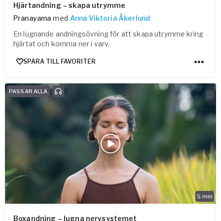
Hjärtandning – skapa utrymme
Pranayama
med
Anna Viktoria Åkerlund
En lugnande andningsövning för att skapa utrymme kring
hjärtat och komma ner i varv.
SPARA TILL FAVORITER
PASSAR ALLA
5
min
Boxandning – lugna nervsystemet