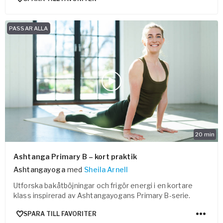
PASSAR ALLA
20
min
Ashtanga Primary B – kort praktik
Ashtangayoga
med
Sheila Arnell
Utforska bakåtböjningar och frigör energi i en kortare
klass inspirerad av Ashtangayogans Primary B-serie.
SPARA TILL FAVORITER