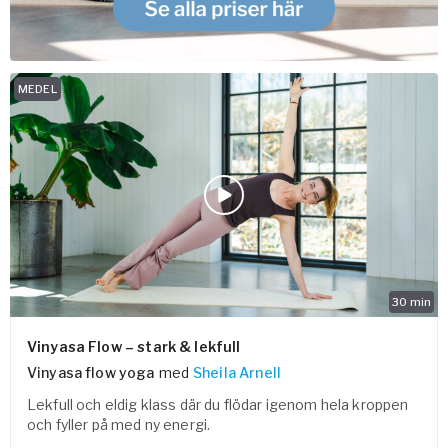
MEDEL
30
min
Vinyasa Flow – stark & lekfull
Vinyasa flow yoga
med
Sheila Arnell
Lekfull och eldig klass där du flödar igenom hela kroppen
och fyller på med ny energi.