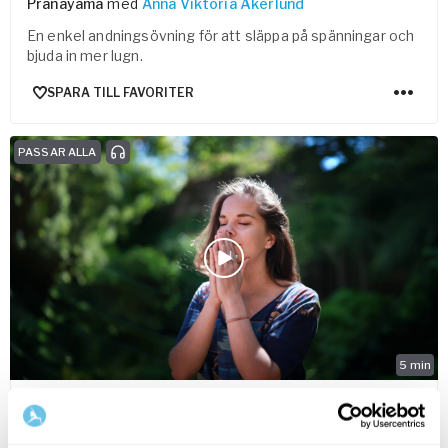
Pranayama
med
Anna Viktoria Åkerlund
En enkel andningsövning för att släppa på spänningar och
bjuda in mer lugn.
SPARA TILL FAVORITER
PASSAR ALLA
5
min
Three Anchors Meditation
Fokus- & koncentrationsmeditation
med