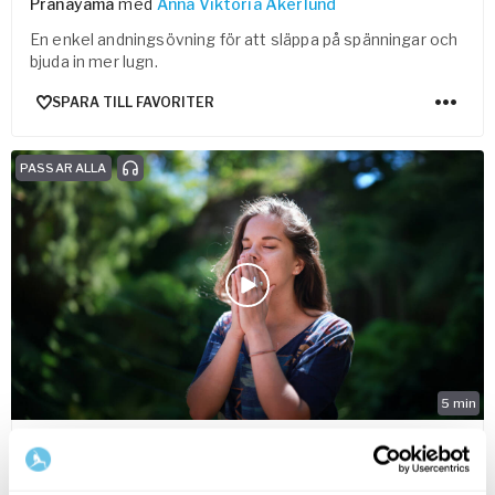
Pranayama
med
Anna Viktoria Åkerlund
En enkel andningsövning för att släppa på spänningar och
bjuda in mer lugn.
SPARA TILL FAVORITER
PASSAR ALLA
5
min
Three Anchors Meditation
Fokus- & koncentrationsmeditation
med