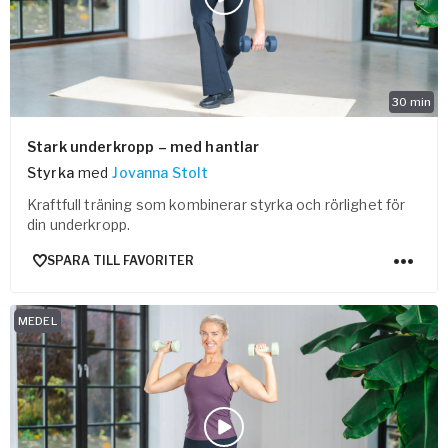
Vården – Yogobe Health & Care
Så stöttar Yogobe patienter, förskrivare och sjukvården
FaR
Fysisk aktivitet på recept
30
min
Företag
Stöd till arbetsgivare, försäkringsbolag & organisationer
Stark underkropp – med hantlar
Styrka
med
Jovanna Stolt
Arbetsgivare
Kraftfull träning som kombinerar styrka och rörlighet för
Pausa Smart
din underkropp.
Yogobe för yogalärare
SPARA TILL FAVORITER
Hotell & Konferens
MEDEL