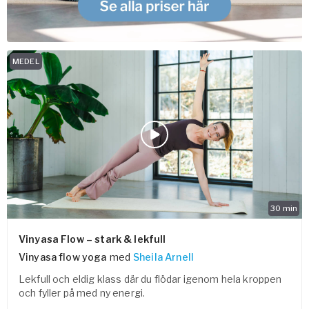
MEDEL
30
min
Vinyasa Flow – stark & lekfull
Vinyasa flow yoga
med
Sheila Arnell
Lekfull och eldig klass där du flödar igenom hela kroppen
och fyller på med ny energi.