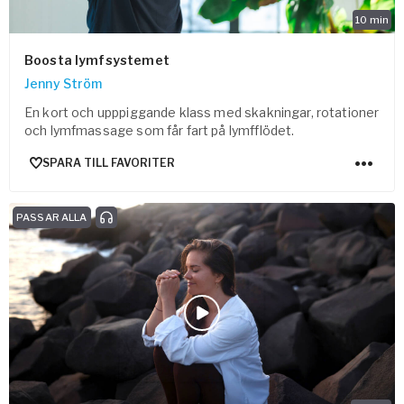
10
min
Boosta lymfsystemet
Jenny Ström
En kort och upppiggande klass med skakningar, rotationer
och lymfmassage som får fart på lymfflödet.
SPARA TILL FAVORITER
PASSAR ALLA