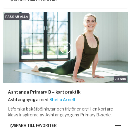
PASSAR ALLA
20
min
Ashtanga Primary B – kort praktik
Ashtangayoga
med
Sheila Arnell
Utforska bakåtböjningar och frigör energi i en kortare
klass inspirerad av Ashtangayogans Primary B-serie.
SPARA TILL FAVORITER