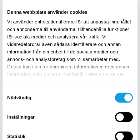
Anna Viktoria Åkerlund
Denna webbplats använder cookies
A grounding meditation using sight, sound, and bodily
sensations to help you gently settle the mind.
Vi använder enhetsidentifierare för att anpassa innehållet
och annonserna till användarna, tillhandahålla funktioner
SPARA TILL FAVORITER
för sociala medier och analysera vår trafik. Vi
vidarebefordrar även sådana identifierare och annan
PASSAR ALLA
information från din enhet till de sociala medier och
annons- och analysföretag som vi samarbetar med.
Dessa kan i sin tur kombinera informationen med annan
information som du har tillhandahållit eller som de har
samlat in när du har använt deras tjänster.
Samtyckesval
Nödvändig
30
min
Inställningar
Somatic Flow – mjukna i höfterna
Statistik
Somatic Flow
med
Inna Mannert