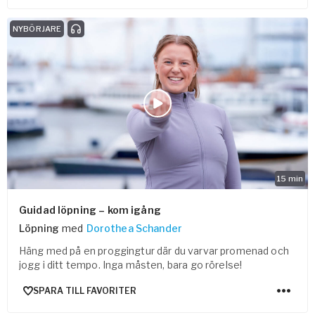
NYBÖRJARE
15
min
Guidad löpning – kom igång
Löpning
med
Dorothea Schander
Häng med på en proggingtur där du varvar promenad och
jogg i ditt tempo. Inga måsten, bara go rörelse!
SPARA TILL FAVORITER