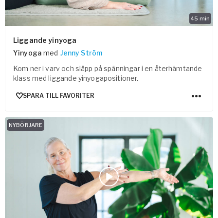
45
min
Liggande yinyoga
Yinyoga
med
Jenny Ström
Kom ner i varv och släpp på spänningar i en återhämtande
klass med liggande yinyogapositioner.
SPARA TILL FAVORITER
NYBÖRJARE