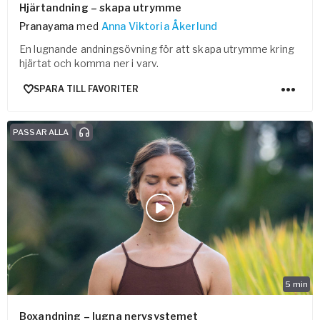
Hjärtandning – skapa utrymme
Pranayama
med
Anna Viktoria Åkerlund
En lugnande andningsövning för att skapa utrymme kring
hjärtat och komma ner i varv.
SPARA TILL FAVORITER
PASSAR ALLA
5
min
Boxandning – lugna nervsystemet