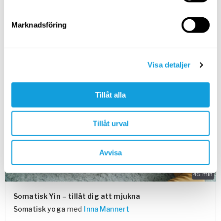
Långsamma och inkännande rörelser som ger höfterna
möjlighet att mjukna varsamt.
Marknadsföring
SPARA TILL FAVORITER
Visa detaljer
PASSAR ALLA
Tillåt alla
Tillåt urval
Avvisa
45
min
Somatisk Yin – tillåt dig att mjukna
Somatisk yoga
med
Inna Mannert