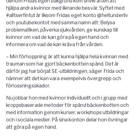
Genom Fridas egen bakgrund kom drivkraften att
hjälpa andra kvinnor med liknande besvär. Syftet med
#alltserfintut är liksom Fridas eget konto @heltunderliv
och youtubekontot med samma namn att: Belysa
problematiken, påverka sjukvården, ge kunskap till
kvinnor om vad de kan göra på egen hand och
informera om vad de kan kräva från vården.
– Min förhoppning är att kunna hjälpa hela kvinnan med
trauman som har gjort bäckenbotten spänd. Det är
därför jag har börjat SE-utbildningen, säger Frida och
nämner att det kan vara exempelvis övergrepp och
förlossningsskador.
Nu jobbar hon med kvinnor individuellt och i grupp med
kroppsbaserade metoder för spänd bäckenbotten och
med information genom kurser, workshops utbildningar
och i sociala medier. På sina konton delar hon övningar
att göra på egen hand.