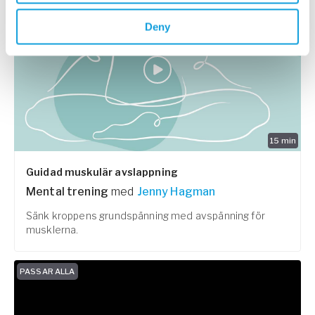
Deny
15
min
Guidad muskulär avslappning
Mental trening
med
Jenny Hagman
Sänk kroppens grundspänning med avspänning för
musklerna.
PASSAR ALLA