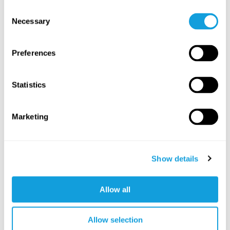
bäckenbotten, som påverkar hela kroppen.
Consent
Necessary
Selection
NYBÖRJARE
Preferences
Statistics
Marketing
15
min
Show details
Övningar för bäckenbotten
3D-trening
med
Seth Ronland
Allow all
Lär dig använda musklerna i bäckenbotten på rätt sätt.
Allow selection
PASSAR ALLA