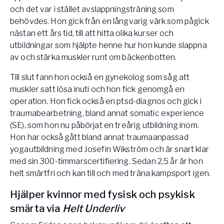
och det var i stället avslappningsträning som
behövdes. Hon gick från en långvarig värk som pågick
nästan ett års tid, till att hitta olika kurser och
utbildningar som hjälpte henne hur hon kunde slappna
av och stärka muskler runt om bäckenbotten.
Till slut fann hon också en gynekolog som såg att
muskler satt lösa inuti och hon fick genomgå en
operation. Hon fick också en ptsd-diagnos och gick i
traumabearbetning, bland annat somatic experience
(SE), som hon nu påbörjat en treårig utbildning inom.
Hon har också gått bland annat traumaanpassad
yogautbildning med Josefin Wikström och är snart klar
med sin 300-timmarscertifiering. Sedan 2,5 år är hon
helt smärtfri och kan till och med träna kampsport igen.
Hjälper kvinnor med fysisk och psykisk
smärta via
Helt Underliv