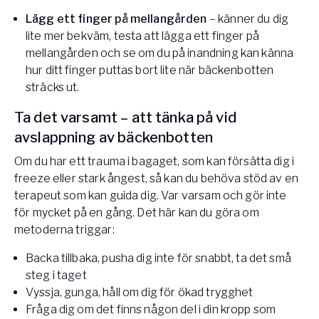
Lägg ett finger på mellangården
– känner du dig
lite mer bekväm, testa att lägga ett finger på
mellangården och se om du på inandning kan känna
hur ditt finger puttas bort lite när bäckenbotten
sträcks ut.
Ta det varsamt – att tänka på vid
avslappning av bäckenbotten
Om du har ett trauma i bagaget, som kan försätta dig i
freeze eller stark ångest, så kan du behöva stöd av en
terapeut som kan guida dig. Var varsam och gör inte
för mycket på en gång. Det här kan du göra om
metoderna triggar:
Backa tillbaka, pusha dig inte för snabbt, ta det små
steg i taget
Vyssja, gunga, håll om dig för ökad trygghet
Fråga dig om det finns någon del i din kropp som