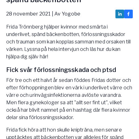
Bli samarbeidspartner med Yogobe
Yogobe Health & Care
28 november 2021
| Av
Yogobe
Yogobes helsesatsinger for å styrke folkehelsen
Frida Trönnberg hjälper kvinnor med smärta i
global_menu.more.far.title
underlivet, spänd bäckenbotten, förlossningsskador
global_menu.more.far.desc
och trauman som kan kopplas samman med orsaken till
For bedrifter og arbeidsgivere
värken. Lyssna på hela intervjun och läs hur du kan
Støtte til arbeidsgivere, forsikringsselskaper og
hjälpa dig själv här!
organisasjoner
Fick svår förlossningsskada och ptsd
Arbeidsgivere
Pausa Smart
För tre och ett halvt år sedan föddes Fridas dotter och
efter förhoppningen blev en värk i underlivet värre och
Yogobe för yogalærere
värre och urinvägsinfektionerna avlöste varandra.
Hotell & konferanse
Men flera gynekologer sa att "allt ser fint ut", vilket
också har blivit namnet på en hashtag där flera kvinnor
delar sina förlossningsskador.
Frida fick höra att hon skulle knipträna, men senare
upptäcktes att bäckenbotten var alldeles för spänd