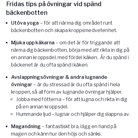
Fridas tips på övningar vid spänd
bäckenbotten
Utöva yoga
– för att närma dig området runt
bäckenbotten och skapa kroppsmedvetenhet.
Mjuka upp käkarna
– om det är för triggande att
närma dig bäckenbotten, börja med att rikta in dig på
en annan kroppsdel, med fördel käken. Är du spänd i
bäckenet är du ofta spänd i käken.
Avslappningsövningar & andra lugnande
övningar
– är du stressad är du ofta spänd i hela
kroppen, så all form av lugnande övningar hjälper.
Jobba med fötterna – för att lugna och rikta in dig
på en annan kroppsdel.
Hummande ljud – lugnar och hjälper dig slappna av.
Magandning
– fantastiskt bra, lägg en hand på
magen och känn hur den höjs och sänks.