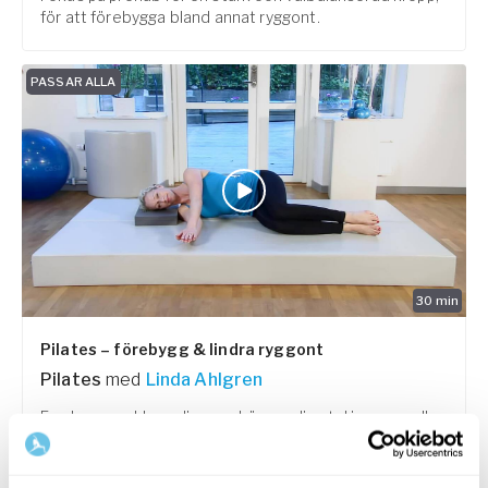
för att förebygga bland annat ryggont.
PASSAR ALLA
30
min
Pilates – förebygg & lindra ryggont
Pilates
med
Linda Ahlgren
En skonsam klass dig som känner dig stel i ryggen eller
har ont.