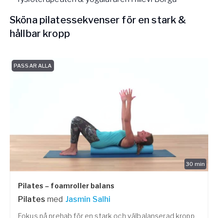
Sköna pilatessekvenser för en stark &
hållbar kropp
PASSAR ALLA
30
min
Pilates – foamroller balans
Pilates
med
Jasmin Salhi
Fokus på prehab för en stark och välbalanserad kropp,