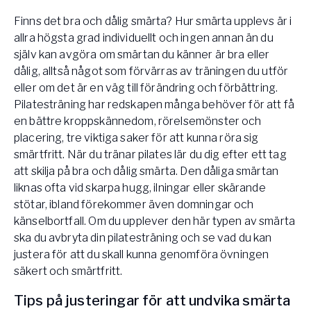
Finns det bra och dålig smärta? Hur smärta upplevs är i
allra högsta grad individuellt och ingen annan än du
själv kan avgöra om smärtan du känner är bra eller
dålig, alltså något som förvärras av träningen du utför
eller om det är en väg till förändring och förbättring.
Pilatesträning har redskapen många behöver för att få
en bättre kroppskännedom, rörelsemönster och
placering, tre viktiga saker för att kunna röra sig
smärtfritt. När du tränar pilates lär du dig efter ett tag
att skilja på bra och dålig smärta. Den dåliga smärtan
liknas ofta vid skarpa hugg, ilningar eller skärande
stötar, ibland förekommer även domningar och
känselbortfall. Om du upplever den här typen av smärta
ska du avbryta din pilatesträning och se vad du kan
justera för att du skall kunna genomföra övningen
säkert och smärtfritt.
Tips på justeringar för att undvika smärta