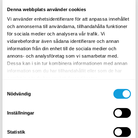
MEDEL
Denna webbplats använder cookies
Vi använder enhetsidentifierare för att anpassa innehållet
och annonserna till användarna, tillhandahålla funktioner
för sociala medier och analysera vår trafik. Vi
vidarebefordrar även sådana identifierare och annan
information från din enhet till de sociala medier och
annons- och analysföretag som vi samarbetar med.
Dessa kan i sin tur kombinera informationen med annan
20
min
information som du har tillhandahållit eller som de har
samlat in när du har använt deras tjänster.
Pilates på boll – lär dig balansera
Samtyckesval
Pilates
med
Linda Ahlgren
Nödvändig
Grundteknik och tips för att hitta jämnvikt på bollen,
ditt verktyg på vägen mot en bättre hållning.
Inställningar
PASSAR ALLA
Statistik