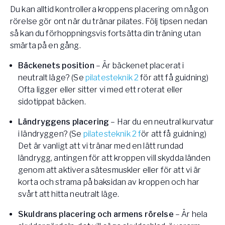
Du kan alltid kontrollera kroppens placering om någon
rörelse gör ont när du tränar pilates. Följ tipsen nedan
så kan du förhoppningsvis fortsätta din träning utan
smärta på en gång.
Bäckenets position
– Är bäckenet placerat i
neutralt läge? (Se
pilatesteknik 2
för att få guidning)
Ofta ligger eller sitter vi med ett roterat eller
sidotippat bäcken.
Ländryggens placering
– Har du en neutral kurvatur
i ländryggen? (Se
pilatesteknik 2 f
ör att få guidning)
Det är vanligt att vi tränar med en lätt rundad
ländrygg, antingen för att kroppen vill skydda länden
genom att aktivera sätesmuskler eller för att vi är
korta och strama på baksidan av kroppen och har
svårt att hitta neutralt läge.
Skuldrans placering och armens rörelse
– Är hela