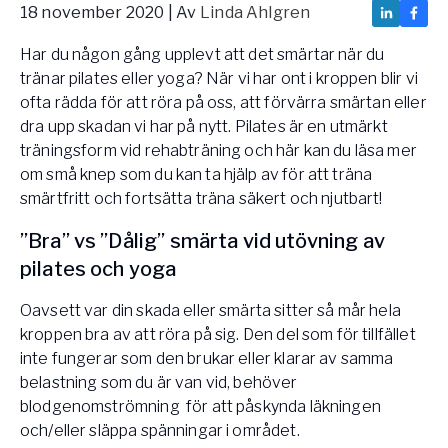
18 november 2020
| Av
Linda Ahlgren
Vården – Yogobe Health & Care
Så stöttar Yogobe patienter, förskrivare och sjukvården
Har du någon gång upplevt att det smärtar när du
FaR
tränar pilates eller yoga? När vi har ont i kroppen blir vi
Fysisk aktivitet på recept
ofta rädda för att röra på oss, att förvärra smärtan eller
Företag
dra upp skadan vi har på nytt. Pilates är en utmärkt
Stöd till arbetsgivare, försäkringsbolag & organisationer
träningsform vid rehabträning och här kan du läsa mer
om små knep som du kan ta hjälp av för att träna
Arbetsgivare
smärtfritt och fortsätta träna säkert och njutbart!
Pausa Smart
”Bra” vs ”Dålig” smärta vid utövning av
Yogobe för yogalärare
pilates och yoga
Hotell & Konferens
Oavsett var din skada eller smärta sitter så mår hela
kroppen bra av att röra på sig. Den del som för tillfället
inte fungerar som den brukar eller klarar av samma
belastning som du är van vid, behöver
blodgenomströmning för att påskynda läkningen
och/eller släppa spänningar i området.