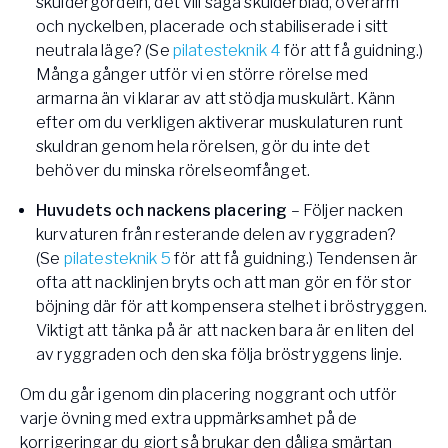
skuldergördeln, det vill säga skulderblad, överarm
och nyckelben, placerade och stabiliserade i sitt
neutrala läge? (Se
pilatesteknik 4
för att få guidning.)
Många gånger utför vi en större rörelse med
armarna än vi klarar av att stödja muskulärt. Känn
efter om du verkligen aktiverar muskulaturen runt
skuldran genom hela rörelsen, gör du inte det
behöver du minska rörelseomfånget.
Huvudets och nackens placering
– Följer nacken
kurvaturen från resterande delen av ryggraden?
(Se
pilatesteknik 5
för att få guidning.) Tendensen är
ofta att nacklinjen bryts och att man gör en för stor
böjning där för att kompensera stelhet i bröstryggen.
Viktigt att tänka på är att nacken bara är en liten del
av ryggraden och den ska följa bröstryggens linje.
Om du går igenom din placering noggrant och utför
varje övning med extra uppmärksamhet på de
korrigeringar du gjort så brukar den dåliga smärtan