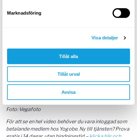
Marknadsföring
Visa detaljer
20
min
Tillåt alla
Pilates för bra hållning
Pilates
med
Linda Ahlgren
Tillåt urval
Pilates med motståndsband – för en stolt hållning
samt en stark och välplacerad överkropp.
Avvisa
Foto: Vegafoto
För att se en hel video behöver du vara inloggad som
betalande medlem hos Yogobe. Ny till tjänsten? Prova
gratis i 14 dagar, utan bindningstid –
klicka här och