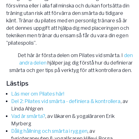
försvinna eller i alla fall minska och du kan fortsätta din
träning utan risk att förvärra den smärta du tidigare
känt. Tränar du pilates med en personlig tränare så är
det dennes uppgift att hjälpa dig med placeringen och
tekniken men tränar du ensam så får du vara din egen
”pilatespolis”.
Det här är första delen om Pilates vid smärta. I
den
andra delen
hjälper jag dig förstå hur du definierar
smärta och ger tips på verktyg för att kontrollera den.
Lästips
Läs mer om Pilates här!
Del 2: Pilates vid smärta - definiera & kontrollera
, av
Linda Ahlgren
Vad är smärta?
, av läkaren & yogaläraren Erik
Myrberg
Dålig hållning och smärta i ryggen
, av
fysioterapeuten & yogaläraren Hillevi Borga