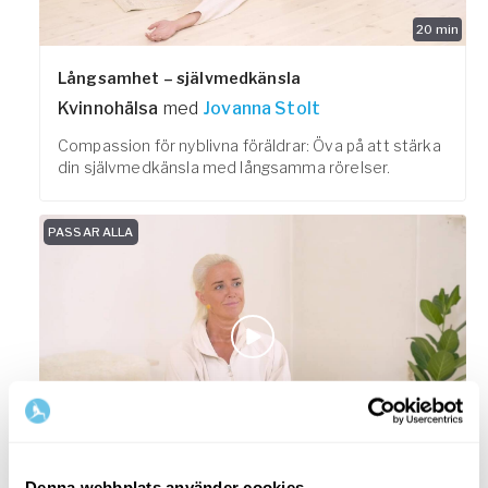
20
min
Långsamhet – självmedkänsla
Kvinnohälsa
med
Jovanna Stolt
Compassion för nyblivna föräldrar: Öva på att stärka
din självmedkänsla med långsamma rörelser.
PASSAR ALLA
10
min
Denna webbplats använder cookies