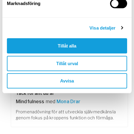
Marknadsföring
hjälp av självmedkänsla.
PASSAR ALLA
Visa detaljer
Tillåt alla
Tillåt urval
10
min
Avvisa
Tack för allt du är
Mindfulness
med
Mona Drar
Promenadövning för att utveckla självmedkänsla
genom fokus på kroppens funktion och förmåga.