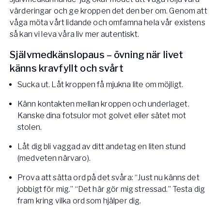
värderingar och ge kroppen det den ber om. Genom att
våga möta vårt lidande och omfamna hela vår existens
så kan vi leva våra liv mer autentiskt.
Självmedkänslopaus – övning när livet
känns kravfyllt och svårt
Sucka ut. Låt kroppen få mjukna lite om möjligt.
Känn kontakten mellan kroppen och underlaget.
Kanske dina fotsulor mot golvet eller sätet mot
stolen.
Låt dig bli vaggad av ditt andetag en liten stund
(medveten närvaro).
Prova att sätta ord på det svåra: “Just nu känns det
jobbigt för mig.” “Det här gör mig stressad.” Testa dig
fram kring vilka ord som hjälper dig.