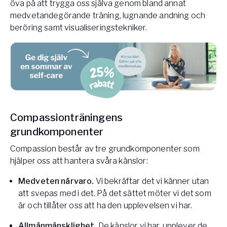
öva på att trygga oss själva genom bland annat
medvetandegörande träning, lugnande andning och
beröring samt visualiseringstekniker.
Compassionträningens
grundkomponenter
Compassion består av tre grundkomponenter som
hjälper oss att hantera svåra känslor:
Medveten närvaro.
Vi bekräftar det vi känner utan
att svepas med i det. På det sättet möter vi det som
är och tillåter oss att ha den upplevelsen vi har.
Allmänmänsklighet.
De känslor vi har, upplever de