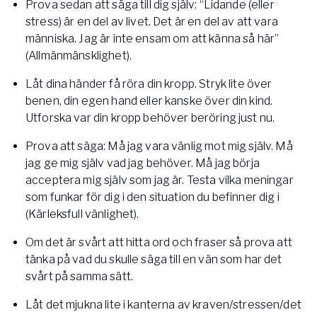
Prova sedan att säga till dig själv: “Lidande (eller
stress) är en del av livet. Det är en del av att vara
människa. Jag är inte ensam om att känna så här”
(Allmänmänsklighet).
Låt dina händer få röra din kropp. Stryk lite över
benen, din egen hand eller kanske över din kind.
Utforska var din kropp behöver beröring just nu.
Prova att säga: Må jag vara vänlig mot mig själv. Må
jag ge mig själv vad jag behöver. Må jag börja
acceptera mig själv som jag är. Testa vilka meningar
som funkar för dig i den situation du befinner dig i
(Kärleksfull vänlighet).
Om det är svårt att hitta ord och fraser så prova att
tänka på vad du skulle säga till en vän som har det
svårt på samma sätt.
Låt det mjukna lite i kanterna av kraven/stressen/det