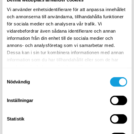
Medkännande vän – självmedkänsla
Kvinnohälsa
med
Jovanna Stolt
Vi använder enhetsidentifierare för att anpassa innehållet
och annonserna till användarna, tillhandahålla funktioner
Compassion för nyblivna föräldrar: Utforska och rikta
för sociala medier och analysera vår trafik. Vi
uppmärksamheten till dialogen på insidan.
vidarebefordrar även sådana identifierare och annan
information från din enhet till de sociala medier och
PASSAR ALLA
annons- och analysföretag som vi samarbetar med.
Dessa kan i sin tur kombinera informationen med annan
information som du har tillhandahållit eller som de har
samlat in när du har använt deras tjänster.
Samtyckesval
Nödvändig
Inställningar
20
min
Medkännande kroppsscanning
Statistik
Mindfulness
med
Mona Drar
Uppmärksamma kroppen och stötta dig själv med