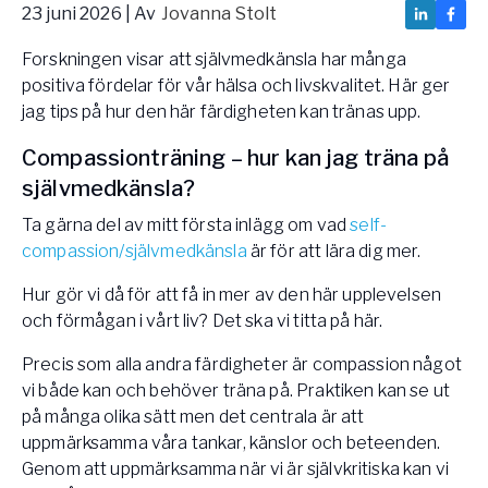
23 juni 2026
| Av
Jovanna Stolt
Vården – Yogobe Health & Care
Så stöttar Yogobe patienter, förskrivare och sjukvården
Forskningen visar att självmedkänsla har många
FaR
positiva fördelar för vår hälsa och livskvalitet. Här ger
Fysisk aktivitet på recept
jag tips på hur den här färdigheten kan tränas upp.
Företag
Compassionträning – hur kan jag träna på
Stöd till arbetsgivare, försäkringsbolag & organisationer
självmedkänsla?
Arbetsgivare
Ta gärna del av mitt första inlägg om vad
self-
Pausa Smart
compassion/självmedkänsla
är för att lära dig mer.
Yogobe för yogalärare
Hur gör vi då för att få in mer av den här upplevelsen
Hotell & Konferens
och förmågan i vårt liv? Det ska vi titta på här.
Precis som alla andra färdigheter är compassion något
vi både kan och behöver träna på. Praktiken kan se ut
på många olika sätt men det centrala är att
uppmärksamma våra tankar, känslor och beteenden.
Genom att uppmärksamma när vi är självkritiska kan vi