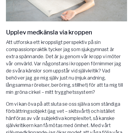
Upplev medkänsla via kroppen
Att utforska ett kroppsligt perspektiv på sin
compassionpraktik tycker jag som sjukgymnast är
extra spännande. Det är ju genom vår kropp vi möter
vår omvärld. Var någonstans i kroppen förnimmer jag
de svåra känslor som uppstår vid självkritik? Vad
behöver jag ge mig själv just nu (mjuk andning,
långsamma rörelser, beröring, stillhet) för att ta mig till
min gröna cirkel – mitt trygghetssystem?
Om vi kan öva på att sluta se oss själva som ständiga
förbättringsobjekt (jag vet – skitsvårt!) och istället
hänföras av vår subjektiva komplexitet, så kanske
självkritikern kan få mötas med ömhet. Med vårt
självmedkännande-jag ökar modet att våga följa våra