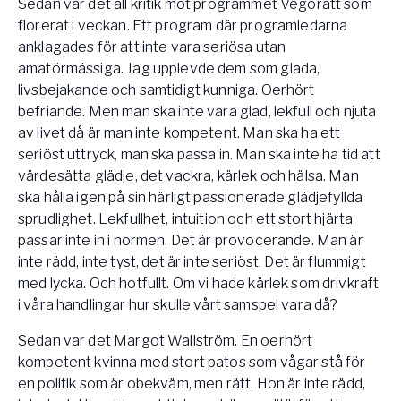
Sedan var det all kritik mot programmet Vegorätt som
florerat i veckan. Ett program där programledarna
anklagades för att inte vara seriösa utan
amatörmässiga. Jag upplevde dem som glada,
livsbejakande och samtidigt kunniga. Oerhört
befriande. Men man ska inte vara glad, lekfull och njuta
av livet då är man inte kompetent. Man ska ha ett
seriöst uttryck, man ska passa in. Man ska inte ha tid att
värdesätta glädje, det vackra, kärlek och hälsa. Man
ska hålla igen på sin härligt passionerade glädjefyllda
sprudlighet. Lekfullhet, intuition och ett stort hjärta
passar inte in i normen. Det är provocerande. Man är
inte rädd, inte tyst, det är inte seriöst. Det är flummigt
med lycka. Och hotfullt. Om vi hade kärlek som drivkraft
i våra handlingar hur skulle vårt samspel vara då?
Sedan var det Margot Wallström. En oerhört
kompetent kvinna med stort patos som vågar stå för
en politik som är obekväm, men rätt. Hon är inte rädd,