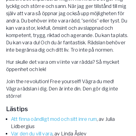
lycklig och större och sann. När jag ger tillstånd till mig
själv att vara så öppnar jag också upp möjligheten för
andra. Du behöver inte vara rädd, ”seriös” eller tyst. Du
kan vara stor, lekfull, ömsint och avslappnad och
kompetent, trygg, riktad och agerande. Du kan ta plats.
Du kan vara du! Och du är fantastisk. Rädslan behöver
inte begränsa dig och ditt liv. Tro inte på normen.
Hur skulle det vara om vi inte var rädda? Så mycket
öppenhet och lek!
Join the revolution! Free yourself! Vägra du med!
Vägra rädslan i dig. Den är inte din. Den gör dig inte
större!
Lästips
Att finna oändligt mod och sitt inre rum
, av Julia
Lidbergius
Var den du vill vara
, av Linda Åslev