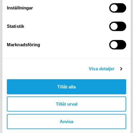
Emma driver retreatgården Yoga Managalam och är
Inställningar
internationellt diplomerad yogalärare, yogaterapeut
och gongmästare.
Statistik
Read more
Marknadsföring
Visa detaljer
Tillåt alla
SOK
Tillåt urval
KATEGORIER
Avvisa
Andning