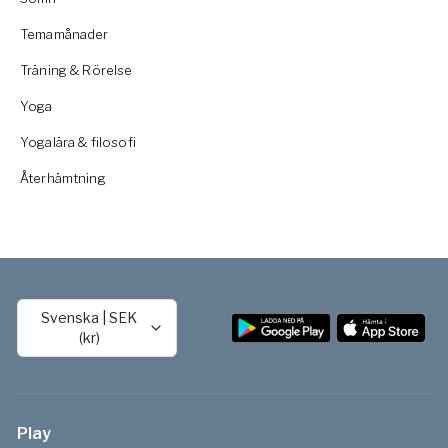
Temamånader
Träning & Rörelse
Yoga
Yogalära & filosofi
Återhämtning
Svenska
|
SEK
(kr)
Play