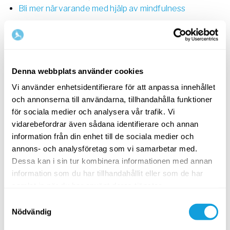
Bli mer närvarande med hjälp av mindfulness
Videorekommendationer
Känslor – livets krydda. Men vad är känslor
egentligen? Pål Dobrin - 5 min
Denna webbplats använder cookies
Stilla känslan - andningsteknik som hjälper dig mot
oro, rädsla & irritation, Emma Öberg - 10 min
Vi använder enhetsidentifierare för att anpassa innehållet
From Negativity to Space of love – Ta dig ur
och annonserna till användarna, tillhandahålla funktioner
negativa tankar, öppna för kärlek, Emma Öberg - 30
för sociala medier och analysera vår trafik. Vi
min
vidarebefordrar även sådana identifierare och annan
information från din enhet till de sociala medier och
annons- och analysföretag som vi samarbetar med.
Dessa kan i sin tur kombinera informationen med annan
information som du har tillhandahållit eller som de har
samlat in när du har använt deras tjänster.
Samtyckesval
Nödvändig
Emma Öberg