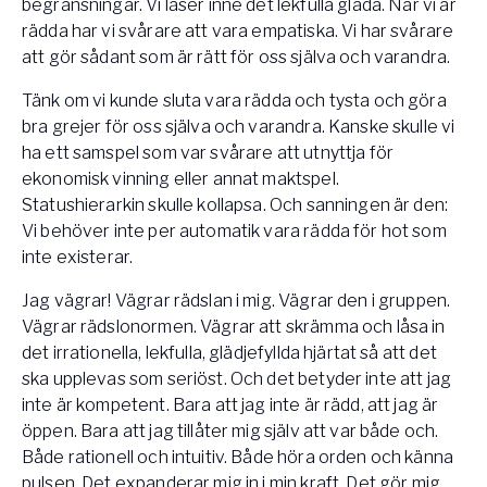
begränsningar. Vi låser inne det lekfulla glada. När vi är
rädda har vi svårare att vara empatiska. Vi har svårare
att gör sådant som är rätt för oss själva och varandra.
Tänk om vi kunde sluta vara rädda och tysta och göra
bra grejer för oss själva och varandra. Kanske skulle vi
ha ett samspel som var svårare att utnyttja för
ekonomisk vinning eller annat maktspel.
Statushierarkin skulle kollapsa. Och sanningen är den:
Vi behöver inte per automatik vara rädda för hot som
inte existerar.
Jag vägrar! Vägrar rädslan i mig. Vägrar den i gruppen.
Vägrar rädslonormen. Vägrar att skrämma och låsa in
det irrationella, lekfulla, glädjefyllda hjärtat så att det
ska upplevas som seriöst. Och det betyder inte att jag
inte är kompetent. Bara att jag inte är rädd, att jag är
öppen. Bara att jag tillåter mig själv att var både och.
Både rationell och intuitiv. Både höra orden och känna
pulsen. Det expanderar mig in i min kraft. Det gör mig