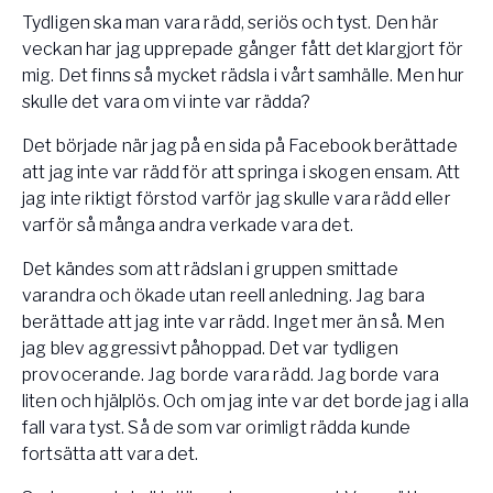
Vården – Yogobe Health & Care
Tydligen ska man vara rädd, seriös och tyst. Den här
veckan har jag upprepade gånger fått det klargjort för
Så stöttar Yogobe patienter, förskrivare och sjukvården
FaR
mig. Det finns så mycket rädsla i vårt samhälle. Men hur
skulle det vara om vi inte var rädda?
Fysisk aktivitet på recept
Företag
Det började när jag på en sida på Facebook berättade
Stöd till arbetsgivare, försäkringsbolag & organisationer
att jag inte var rädd för att springa i skogen ensam. Att
jag inte riktigt förstod varför jag skulle vara rädd eller
Arbetsgivare
varför så många andra verkade vara det.
Pausa Smart
Det kändes som att rädslan i gruppen smittade
Yogobe för yogalärare
varandra och ökade utan reell anledning. Jag bara
Hotell & Konferens
berättade att jag inte var rädd. Inget mer än så. Men
jag blev aggressivt påhoppad. Det var tydligen
provocerande. Jag borde vara rädd. Jag borde vara
liten och hjälplös. Och om jag inte var det borde jag i alla
fall vara tyst. Så de som var orimligt rädda kunde
fortsätta att vara det.