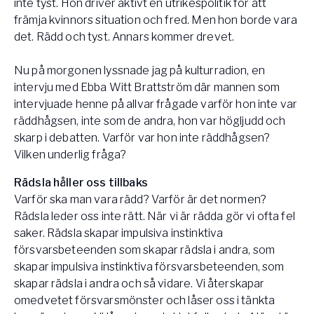
inte tyst. Hon driver aktivt en utrikespolitik för att
främja kvinnors situation och fred. Men hon borde vara
det. Rädd och tyst. Annars kommer drevet.
Nu på morgonen lyssnade jag på kulturradion, en
intervju med Ebba Witt Brattström där mannen som
intervjuade henne på allvar frågade varför hon inte var
räddhågsen, inte som de andra, hon var högljudd och
skarp i debatten. Varför var hon inte räddhågsen?
Vilken underlig fråga?
Rädsla håller oss tillbaks
Varför ska man vara rädd? Varför är det normen?
Rädsla leder oss inte rätt. När vi är rädda gör vi ofta fel
saker. Rädsla skapar impulsiva instinktiva
försvarsbeteenden som skapar rädsla i andra, som
skapar impulsiva instinktiva försvarsbeteenden, som
skapar rädsla i andra och så vidare. Vi återskapar
omedvetet försvarsmönster och låser oss i tänkta