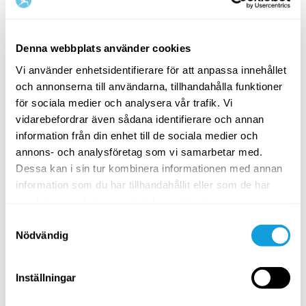
tränare/kostrådgivare med inriktning löpning och
mammamage.
Denna webbplats använder cookies
Länktips
Vi använder enhetsidentifierare för att anpassa innehållet
Se träningsprogrammet
MammaMage Total Core
och annonserna till användarna, tillhandahålla funktioner
här!
för sociala medier och analysera vår trafik. Vi
Att finna tid – Yogamammors vardag
vidarebefordrar även sådana identifierare och annan
Foglossning - orsaker, tips och råd
information från din enhet till de sociala medier och
Videotips – träning efter graviditet med
annons- och analysföretag som vi samarbetar med.
Dessa kan i sin tur kombinera informationen med annan
delade magmuskler
information som du har tillhandahållit eller som de har
samlat in när du har använt deras tjänster.
Samtyckesval
Nödvändig
Inställningar