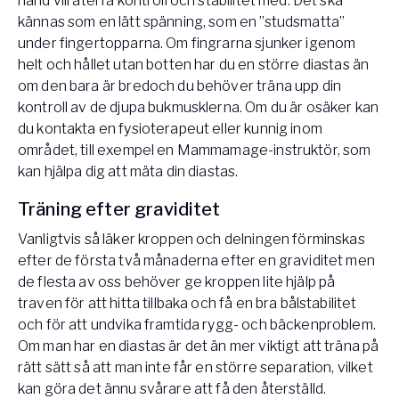
hand vill återfå kontroll och stabilitet med. Det ska
kännas som en lätt spänning, som en ”studsmatta”
under fingertopparna. Om fingrarna sjunker igenom
helt och hållet utan botten har du en större diastas än
om den bara är bredoch du behöver träna upp din
kontroll av de djupa bukmusklerna. Om du är osäker kan
du kontakta en fysioterapeut eller kunnig inom
området, till exempel en Mammamage-instruktör, som
kan hjälpa dig att mäta din diastas.
Träning efter graviditet
Vanligtvis så läker kroppen och delningen förminskas
efter de första två månaderna efter en graviditet men
de flesta av oss behöver ge kroppen lite hjälp på
traven för att hitta tillbaka och få en bra bålstabilitet
och för att undvika framtida rygg- och bäckenproblem.
Om man har en diastas är det än mer viktigt att träna på
rätt sätt så att man inte får en större separation, vilket
kan göra det ännu svårare att få den återställd.