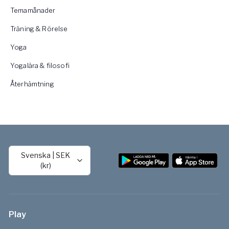
Temamånader
Träning & Rörelse
Yoga
Yogalära & filosofi
Återhämtning
Svenska
|
SEK
(kr)
Play