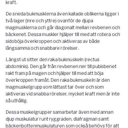
kraft.
De sneda bukmusklerna även kallade oblikerna ligger i
två lager (inre och yttre) ovanför de djupa
magmusklerna och går diagonalt mellan revbenen och
bäckenet. Dessa muskler hjälper till med att rotera och
sidoböja överkroppen och aktiveras av både
långsamma och snabbare rörelser.
Längst ut sitter den raka bukmuskeln (rectus
abdominis). Den går från revbenen ner till pubisbenet
rakt fram på magen och hjälper till med att böja
överkroppen framåt. Den raka bukmuskeln är den
magmuskelgrupp som lättast tar över och som
aktiveras vid snabba rörelser, mycket kraft men är inte
så uthållig.
Dessa muskelgrupper samarbetar även med annan
djup muskulatur runt ryggraden, diafragman samt
bäckenbottenmuskulaturen som också behövs för att