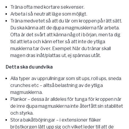
Träna ofta med kortare sekvenser.
Arbeta i så neutralt läge som möjligt.
Träna medvetet så att du lär om kroppen på rätt sätt.
Du ska känna att de djupa magmusklerna får arbeta.
Ofta är det svårt att känna något i början, men ta dig
tid att leta och känn efter så att inte de ytliga
musklerna tar över. Exempel: När du tränar skall
magen dras inåt/plattas ut, ej spännas utåt.
Detta ska du undvika
Alla typer av upprullningar som sit ups, roll ups, sneda
crunches etc – alltså belastning av de ytliga
magmusklerna.
Plankor – dessa är alldeles för tunga för kroppen när
de inre djupa magmusklerna inte återfått sin stabilitet
och styrka.
Stora bakåtböjningar – i extensioner fläker
bröstkorgen lätt upp sig och vilket leder till att de