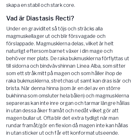
skapa en stabil och stark core.
Vad är Diastasis Recti?
Under en graviditet så töjs och sträcks alla
magmuskellager ut och blir försvagade och
förslappade. Magmusklerna delas, vilket är helt
naturligt eftersom barnet växer i din mage och
behöver mer plats. De raka bukmusklerna förflyttas ut
till sidorna och bindvävshinnan Linea Alba, som sitter
som ett stråk mitt på magen och som håller ihop de
raka bukmusklerna, stretchas ut samt kan dras isär och
brista. När denna hinna (som är en del av en större
bukhinna som omsluter hela bålen) och magmusklerna
separeras kan inte inre organ och tarmar längre hållas
in utan dessa åker framåt och nedåt vilket gör att
magen bullar ut. Ofta blir det extra tydligt när man
rundar framåt/gör en flexion då magen inte kan hållas
in utan sticker ut och får ett konformat utseende.