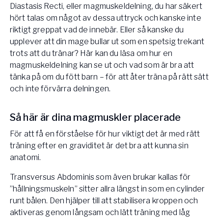
Diastasis Recti, eller magmuskeldelning, du har säkert
Vården – Yogobe Health & Care
hört talas om något av dessa uttryck och kanske inte
Så stöttar Yogobe patienter, förskrivare och sjukvården
riktigt greppat vad de innebär. Eller så kanske du
FaR
upplever att din mage bullar ut som en spetsig trekant
Fysisk aktivitet på recept
trots att du tränar? Här kan du läsa om hur en
Företag
magmuskeldelning kan se ut och vad som är bra att
Stöd till arbetsgivare, försäkringsbolag & organisationer
tänka på om du fött barn – för att åter träna på rätt sätt
och inte förvärra delningen.
Arbetsgivare
Pausa Smart
Så här är dina magmuskler placerade
Yogobe för yogalärare
För att få en förståelse för hur viktigt det är med rätt
Hotell & Konferens
träning efter en graviditet är det bra att kunna sin
anatomi.
Transversus Abdominis som även brukar kallas för
”hållningsmuskeln” sitter allra längst in som en cylinder
runt bålen. Den hjälper till att stabilisera kroppen och
aktiveras genom långsam och lätt träning med låg