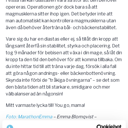
I vissa fall kan diastasen vara så stor att den behöver
opereras. Operationen gör dock bara så att
magmusklerna sitter ihop igen. Det betyder inte att
man automatiskt kan kontrollera magmusklerna utan
även då behöver återträna bål- och bäckenstabilitet.
Vare sig du har en diastas eller ej, så tillåt din kropp att
långsamt återfå sin stabilitet, styrka och placering. Det
tog 9 månader för bebisen att växa i din mage, så låt din
kropp ta den tid den behöver för att komma tillbaka. Om
du inte hittar tid till att träna varje dag, försök i alla fall
att göra någon andnings- eller bäckenbottenövning.
Skynda inte förbi de "tråkiga övningarna" – se det som
den bästa tiden att bli starkare, smidigare och mer
välbalanserad än någonsin!
Mitt varmaste lycka till! You go, mama!
Foto: MarathonEmma
– Emma Blomqvist –
långdistansidrottare och utbildad personlig