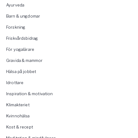
Ayurveda
Barn & ungdomar
Forskning
Friskvårdsbidrag
För yogalärare
Gravida & mammor
Hälsa på jobbet
Idrottare
Inspiration & motivation
Klimakteriet
Kvinnohälsa
Kost & recept
Meditation & mindfulness