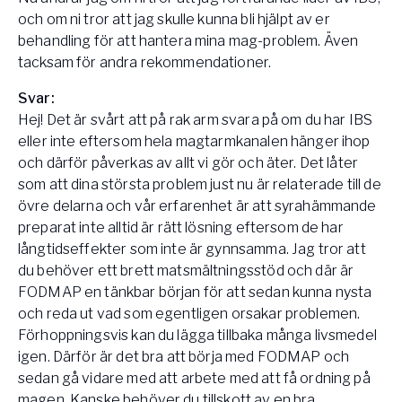
och om ni tror att jag skulle kunna bli hjälpt av er
behandling för att hantera mina mag-problem. Även
tacksam för andra rekommendationer.
Svar:
Hej! Det är svårt att på rak arm svara på om du har IBS
eller inte eftersom hela magtarmkanalen hänger ihop
och därför påverkas av allt vi gör och äter. Det låter
som att dina största problem just nu är relaterade till de
övre delarna och vår erfarenhet är att syrahämmande
preparat inte alltid är rätt lösning eftersom de har
långtidseffekter som inte är gynnsamma. Jag tror att
du behöver ett brett matsmältningsstöd och där är
FODMAP en tänkbar början för att sedan kunna nysta
och reda ut vad som egentligen orsakar problemen.
Förhoppningsvis kan du lägga tillbaka många livsmedel
igen. Därför är det bra att börja med FODMAP och
sedan gå vidare med att arbete med att få ordning på
magen. Kanske behöver du tillskott av en bra