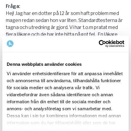
Fråga:
Hej! Jag har en dotter på 12 år som haft problem med
magen redan sedan hon var liten. Standardtesterna är
tagna och utredning är gjord. Vi har t.o.m pratat med
flera läkare och de har inte hitta något fel. En läkare
pratade om att även barn kan ha IBS. Vi har själva
provat ändå att ta bort laktosen och det blev något
bättre. Men även när vi håller strikt laktosfritt beter sig
magen fortfarande konstigt med magont, svullnad,
Denna webbplats använder cookies
gaser och diarré. Vi har verkligen varit noga med
Vi använder enhetsidentifierare för att anpassa innehållet
laktosen och även i skolan är det helt laktosfritt. I övrigt
och annonserna till användarna, tillhandahålla funktioner
en pigg och glad tjej men besväras förstås mycket av
för sociala medier och analysera vår trafik. Vi
detta med magen. Hörde talas om FODMAP och
vidarebefordrar även sådana identifierare och annan
undrar om man kan testa detta på barn eller är det
information från din enhet till de sociala medier och
dumt?
annons- och analysföretag som vi samarbetar med.
Dessa kan i sin tur kombinera informationen med annan
Mvh Annika
information som du har tillhandahållit eller som de har
Svar:
samlat in när du har använt deras tjänster.