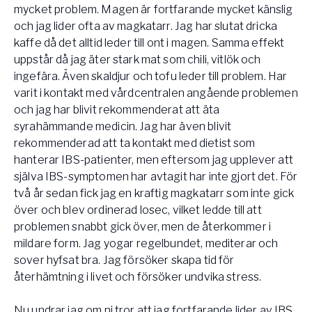
mycket problem. Magen är fortfarande mycket känslig
och jag lider ofta av magkatarr. Jag har slutat dricka
kaffe då det alltid leder till ont i magen. Samma effekt
uppstår då jag äter stark mat som chili, vitlök och
ingefära. Även skaldjur och tofu leder till problem. Har
varit i kontakt med vårdcentralen angående problemen
och jag har blivit rekommenderat att äta
syrahämmande medicin. Jag har även blivit
rekommenderad att ta kontakt med dietist som
hanterar IBS-patienter, men eftersom jag upplever att
själva IBS-symptomen har avtagit har inte gjort det. För
två år sedan fick jag en kraftig magkatarr som inte gick
över och blev ordinerad losec, vilket ledde till att
problemen snabbt gick över, men de återkommer i
mildare form. Jag yogar regelbundet, mediterar och
sover hyfsat bra. Jag försöker skapa tid för
återhämtning i livet och försöker undvika stress.
Nu undrar jag om ni tror att jag fortfarande lider av IBS,