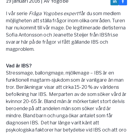
19 januari 2016
| Av
Yogobe
Vården – Yogobe Health & Care
I vår serie
Fråga Yogobes expert
får du som medlem
Så stöttar Yogobe patienter, förskrivare och sjukvården
FaR
möjligheten att ställa frågor inom olika områden. Turen
har nu kommit till vår mage. De legitimerade dietisterna
Fysisk aktivitet på recept
Sofia Antonsson och Jeanette Steijer från IBSfri.se
Företag
svarar här på de frågor vi fått gällande IBS och
Stöd till arbetsgivare, försäkringsbolag & organisationer
magproblem.
Arbetsgivare
Pausa Smart
Vad är IBS?
Stressmage, ballongmage, mjölkmage – IBS är en
Yogobe för yogalärare
funktionell magtarm-sjukdom som är vanligare än man
Hotell & Konferens
tror. Beräkningar visar att cirka 15-20 % av världens
befolkning har IBS. Merparten av de som söker vård är
kvinnor 20-65 år. Bland män är mörkertalet stort delvis
beroende på att andelen män som söker vård är
mindre. Bland barn och unga ökar antalet som får
diagnosen IBS. Det har länge varit känt att
psykologiska faktorer har betydelse vid IBS och att oro