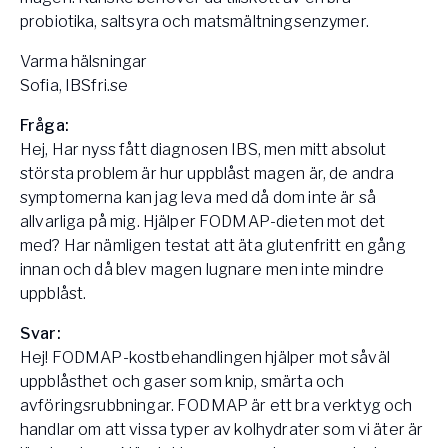
probiotika, saltsyra och matsmältningsenzymer.
Varma hälsningar
Sofia, IBSfri.se
Fråga:
Hej, Har nyss fått diagnosen IBS, men mitt absolut
största problem är hur uppblåst magen är, de andra
symptomerna kan jag leva med då dom inte är så
allvarliga på mig. Hjälper FODMAP-dieten mot det
med? Har nämligen testat att äta glutenfritt en gång
innan och då blev magen lugnare men inte mindre
uppblåst.
Svar:
Hej! FODMAP-kostbehandlingen hjälper mot såväl
uppblåsthet och gaser som knip, smärta och
avföringsrubbningar. FODMAP är ett bra verktyg och
handlar om att vissa typer av kolhydrater som vi äter är