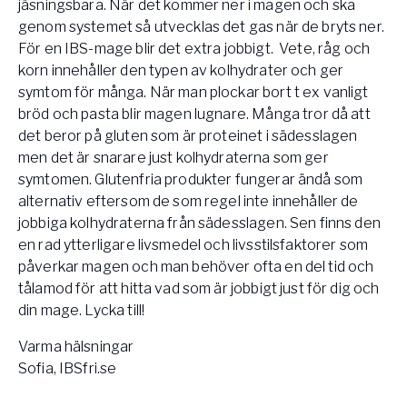
jäsningsbara. När det kommer ner i magen och ska
genom systemet så utvecklas det gas när de bryts ner.
För en IBS-mage blir det extra jobbigt. Vete, råg och
korn innehåller den typen av kolhydrater och ger
symtom för många. När man plockar bort t ex vanligt
bröd och pasta blir magen lugnare. Många tror då att
det beror på gluten som är proteinet i sädesslagen
men det är snarare just kolhydraterna som ger
symtomen. Glutenfria produkter fungerar ändå som
alternativ eftersom de som regel inte innehåller de
jobbiga kolhydraterna från sädesslagen. Sen finns den
en rad ytterligare livsmedel och livsstilsfaktorer som
påverkar magen och man behöver ofta en del tid och
tålamod för att hitta vad som är jobbigt just för dig och
din mage. Lycka till!
Varma hälsningar
Sofia, IBSfri.se