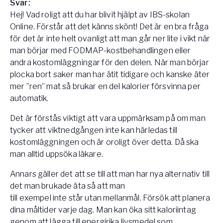
Svar:
Hej! Vad roligt att du har blivit hjälpt av IBS-skolan
Online. Förstår att det känns skönt! Det är en bra fråga
för det är inte helt ovanligt att man går ner lite i vikt när
man börjar med FODMAP-kostbehandlingen eller
andra kostomläggningar för den delen. När man börjar
plocka bort saker man har ätit tidigare och kanske äter
mer ”ren” mat så brukar en del kalorier försvinna per
automatik.
Det är förstås viktigt att vara uppmärksam på om man
tycker att viktnedgången inte kan härledas till
kostomläggningen och är oroligt över detta. Då ska
man alltid uppsöka läkare.
Annars gäller det att se till att man har nya alternativ till
det man brukade äta så att man
till exempel inte står utan mellanmål. Försök att planera
dina måltider varje dag. Man kan öka sitt kaloriintag
genom att lägga till energirika livsmedel som