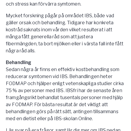
och stress kan förvärra symtomen.
Mycket forskning pågår på området IBS, både vad
gäller orsak och behandling. Tidigare har konkreta
kostråd saknats inom vården vilket resulterat i att
många fått generella råd som att justera
fibermängden, ta bort mjölken eller i värsta fall inte fått
några råd alls.
Behandling
Sedan några år finns en effektiv kostbehandling som
reducerar symtomen vid IBS. Behandlingen heter
FODMAP och hjälper enligt vetenskapliga studier cirka
75 % av personer med IBS. IBSfri har de senaste åren
framgångsrikt behandlat tusentals personer med hjälp
av FODMAP. För bästa resultat är det viktigt att
behandlingen görs på rätt sätt, antingen tillsammans
med en dietist eller på IBS-skolan Online.
Läs svar på era frågor, samt lär dig mer om IBS nedan.