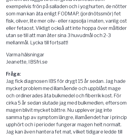
exempelvis frön på salladen och i yoghurten, de nötter
som man kan äta enligt FODMAP, (jordnötssmör) fet
fisk, oliver, lite mer oliv- eller rapsolja i maten, vanlig ost
eller fetaost. Viktigt också att inte hoppa över måltider
utan se till att man äter sina 3 huvudmål och 2-3
mellanmål. Lycka till fortsatt!
Varma hälsningar
Jeanette, IBSfri.se
Fråga:
Jag fick diagnosen IBS för drygt 15 år sedan. Jag hade
mycket problem med illamående och uppblåst mage
och ordinerades äta bulkmedel och fiberrik kost. För
cirka 5 år sedan slutade jag med bulkmedlen, eftersom
magen blivit mycket bättre. Nu upplever jag inte
samma typ av symptom längre, illamåendet har i princip
upphört och i perioder fungerar magen helt normalt.
Jag kan även hantera fet mat, vilket tidigare ledde till