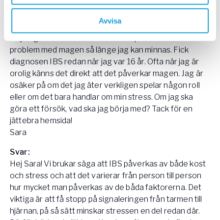
Jeanette, IBSfri.se
Avvisa
Fråga:
Hej! Jag har alltid varit en stressad person och har haft
problem med magen så länge jag kan minnas. Fick
diagnosen IBS redan när jag var 16 år. Ofta när jag är
orolig känns det direkt att det påverkar magen. Jag är
osäker på om det jag äter verkligen spelar någon roll
eller om det bara handlar om min stress. Om jag ska
göra ett försök, vad ska jag börja med? Tack för en
jättebra hemsida!
Sara
Svar:
Hej Sara! Vi brukar säga att IBS påverkas av både kost
och stress och att det varierar från person till person
hur mycket man påverkas av de båda faktorerna. Det
viktiga är att få stopp på signaleringen från tarmen till
hjärnan, på så sätt minskar stressen en del redan där.