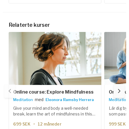
Relaterte kurser
Online course: Explore Mindfulness
Onlineku
med
Meditation
Eleonora Ramsby Herrera
Meditation
Give your mind and body a well-needed
Lär dig by
break, learn the art of mindfulness in this
som passar
six weeks meditation course.
prestation
699
SEK
12 måneder
999
SEK
effektiva 