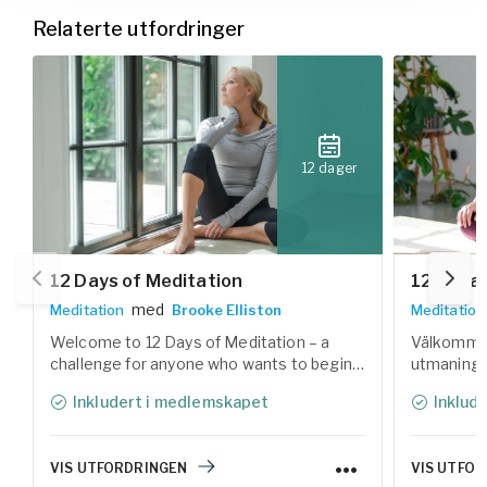
Relaterte utfordringer
12 dager
12 Days of Meditation
12 dagar
med
Meditation
Brooke Elliston
Meditation
Welcome to 12 Days of Meditation – a
Välkommen 
challenge for anyone who wants to begin a
utmaning 
meditation practice and reconnect with
med medita
Inkludert i medlemskapet
Inklud
the calm within. During the 12 days, you'll
Under 12 d
explore various forms of meditation
av meditat
techniques, guided by our experienced
Yogobes er
VIS UTFORDRINGEN
VIS UTFO
teachers.