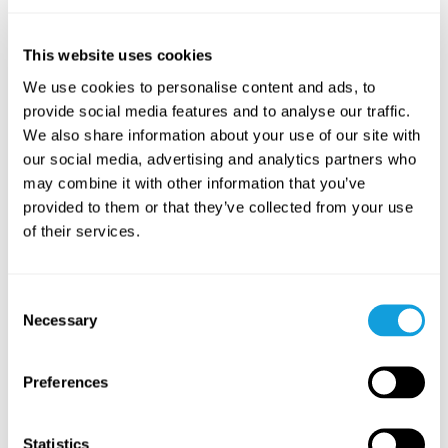
KLASSE
KLASSE
This website uses cookies
We use cookies to personalise content and ads, to
provide social media features and to analyse our traffic.
We also share information about your use of our site with
our social media, advertising and analytics partners who
may combine it with other information that you’ve
Slow Morning Flow
Slow Mo
provided to them or that they’ve collected from your use
Flow
med
Flow
med
of their services.
Gratis
Gratis
Consent
LES MER
LES MER
Necessary
Selection
Preferences
Relaterte program
Statistics