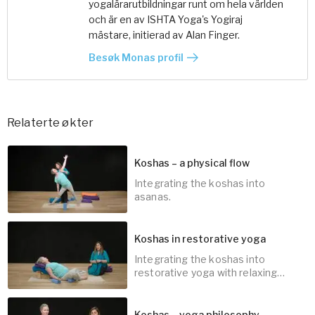
yogalärarutbildningar runt om hela världen
och är en av ISHTA Yoga's Yogiraj
mästare, initierad av Alan Finger.
Besøk Monas profil
Relaterte økter
Koshas – a physical flow
Integrating the koshas into
asanas.
Koshas in restorative yoga
Integrating the koshas into
30
min
restorative yoga with relaxing
poses.
Koshas – yoga philosophy