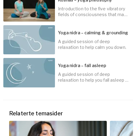
Introduction to the five vibratory
30
min
fields of consciousness that make
up who we are.
Yoga nidra – calming & grounding
A guided session of deep
5
min
relaxation to help calm you down.
Yoga nidra – fall asleep
A guided session of deep
15
min
relaxation to help you fall asleep at
night.
10
min
Relaterte temasider