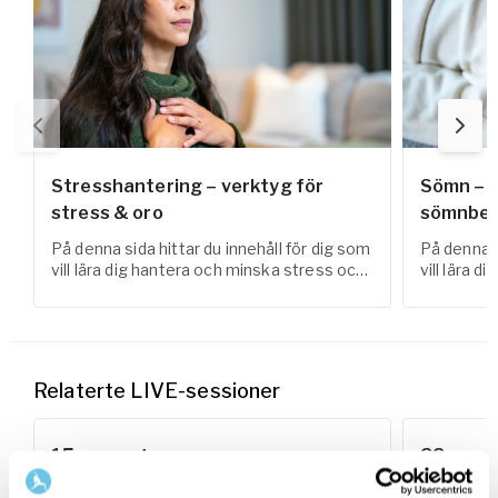
Stresshantering – verktyg för
Sömn – s
stress & oro
sömnbes
På denna sida hittar du innehåll för dig som
På denna s
vill lära dig hantera och minska stress och
vill lära 
oro i vardagen.
förbättra 
Relaterte LIVE-sessioner
15
august
22
augu
07:00
-
08:00 GMT+0
Lørdag
Lørdag