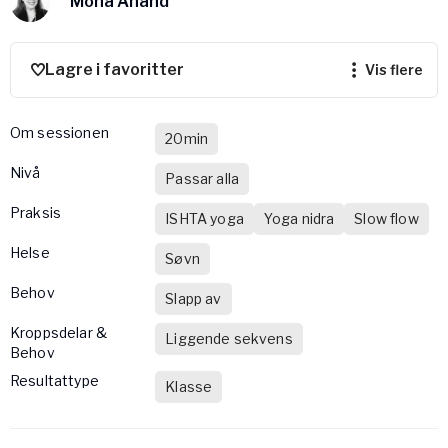
Mona Anand
Bli samarbeidspartner med Yogobe
Yogobe Health & Care
Yogobes helsesatsinger for å styrke folkehelsen
Lagre i favoritter
vis flere
global_menu.more.far.title
global_menu.more.far.desc
Om sessionen
For bedrifter og arbeidsgivere
20min
Støtte til arbeidsgivere, forsikringsselskaper og
nivå
Passar alla
organisasjoner
praksis
ISHTA yoga
Yoga nidra
Slow flow
Arbeidsgivere
Helse
Pausa Smart
Søvn
Yogobe för yogalærere
Behov
Slapp av
Hotell & konferanse
Kroppsdelar &
Liggende sekvens
Behov
Resultattype
Klasse