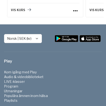
stärka fok
vardagen.
VIS KURS
VIS KURS
Norsk
|
SEK (kr)
Play
Kom igång med Play
Audio & videobiblioteket
LIVE-klasser
Program
Utmaningar
Populära ämnen inom hälsa
Playlists