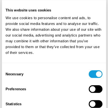
Tapping – lugna nervsystemet
Taktil meditation
med
Milla Floryd
This website uses cookies
Meditationsteknik där du med mjuka knackningar kan
We use cookies to personalise content and ads, to
stimulera vagusnerven och bjuda in lugn och närvaro.
provide social media features and to analyse our traffic.
LAGRE I FAVORITTER
We also share information about your use of our site with
our social media, advertising and analytics partners who
may combine it with other information that you’ve
PASSAR ALLA
provided to them or that they’ve collected from your use
of their services.
Consent
Necessary
Selection
Preferences
20
min
Statistics
Yinyoga – varva ner & sov gott