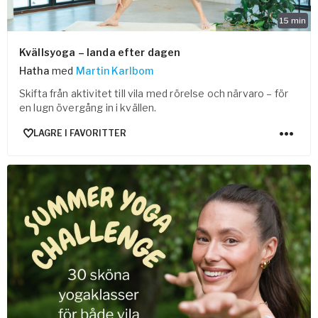
15
min
Kvällsyoga – landa efter dagen
Hatha
med
Martin Karlbom
Skifta från aktivitet till vila med rörelse och närvaro – för
en lugn övergång in i kvällen.
LAGRE I FAVORITTER