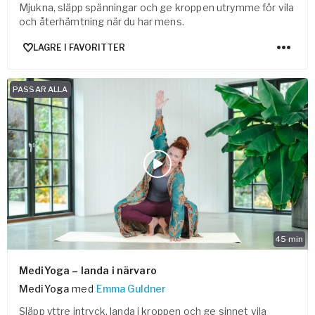
Mjukna, släpp spänningar och ge kroppen utrymme för vila
och återhämtning när du har mens.
LAGRE I FAVORITTER
PASSAR ALLA
45
min
MediYoga – landa i närvaro
MediYoga
med
Emma Guldner
Släpp yttre intryck, landa i kroppen och ge sinnet vila