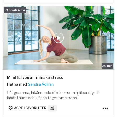
PASSAR ALLA
30
min
Mindful yoga – minska stress
Hatha
med
Sandra Adrian
Långsamma, inkännande rörelser som hjälper dig att
landa i nuet och släppa taget om stress.
LAGRE I FAVORITTER
3
Lydspor