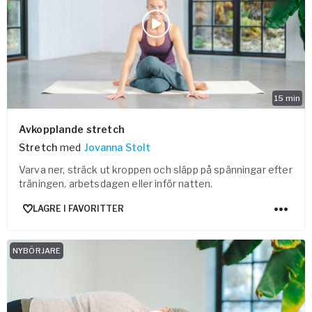
Bli samarbeidspartner med Yogobe
Yogobe Health & Care
Yogobes helsesatsinger for å styrke folkehelsen
global_menu.more.far.title
global_menu.more.far.desc
For bedrifter og arbeidsgivere
15
min
Støtte til arbeidsgivere, forsikringsselskaper og
Avkopplande stretch
organisasjoner
Stretch
med
Jovanna Stolt
Arbeidsgivere
Varva ner, sträck ut kroppen och släpp på spänningar efter
Pausa Smart
träningen, arbetsdagen eller inför natten.
Yogobe för yogalærere
LAGRE I FAVORITTER
Hotell & konferanse
NYBÖRJARE