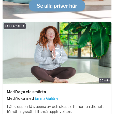
PASSAR ALLA
30
min
MediYoga vid smärta
MediYoga
med
Emma Guldner
Låt kroppen få slappna av och skapa ett mer funktionellt
förhållningssätt till smärtupplevelsen.