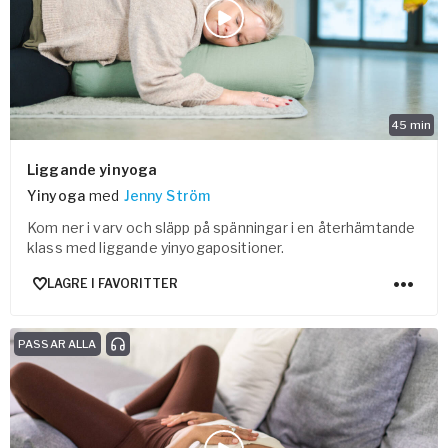
45
min
Liggande yinyoga
Yinyoga
med
Jenny Ström
Kom ner i varv och släpp på spänningar i en återhämtande
klass med liggande yinyogapositioner.
LAGRE I FAVORITTER
PASSAR ALLA