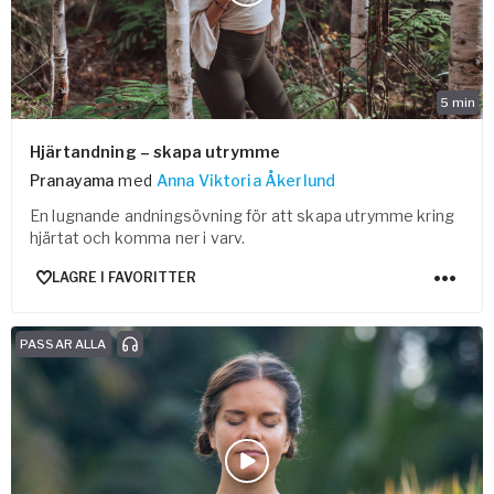
5
min
Hjärtandning – skapa utrymme
Pranayama
med
Anna Viktoria Åkerlund
En lugnande andningsövning för att skapa utrymme kring
hjärtat och komma ner i varv.
LAGRE I FAVORITTER
PASSAR ALLA