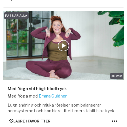
PASSAR ALLA
30
min
MediYoga vid högt blodtryck
MediYoga
med
Emma Guldner
Lugn andning och mjuka rörelser som balanserar
nervsystemet och kan bidra till ett mer stabilt blodtryck.
LAGRE I FAVORITTER