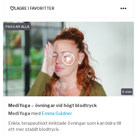
LAGRE I FAVORITTER
PASSAR ALLA
5
min
MediYoga – övningar vid högt blodtryck
MediYoga
med
Emma Guldner
Enkla, terapeutiskt inriktade övningar som kan bidra till
ett mer stabilt blodtryck.