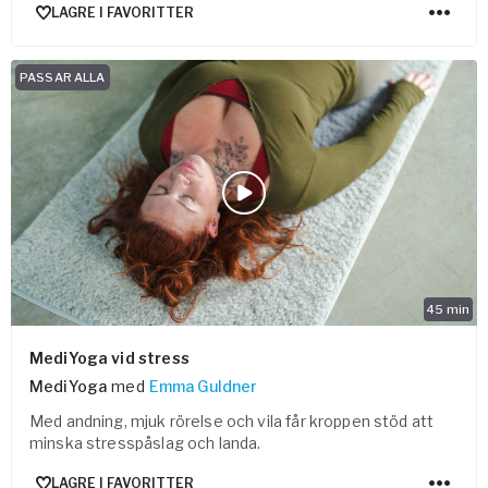
LAGRE I FAVORITTER
PASSAR ALLA
45
min
MediYoga vid stress
MediYoga
med
Emma Guldner
Med andning, mjuk rörelse och vila får kroppen stöd att
minska stresspåslag och landa.
LAGRE I FAVORITTER