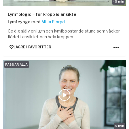
45
min
Lymfologic – för kropp & ansikte
Lymfeyoga
med
Milla Floryd
Ge dig själv en lugn och lymfboostande stund som väcker
flödet i ansiktet och hela kroppen.
LAGRE I FAVORITTER
PASSAR ALLA
5
min