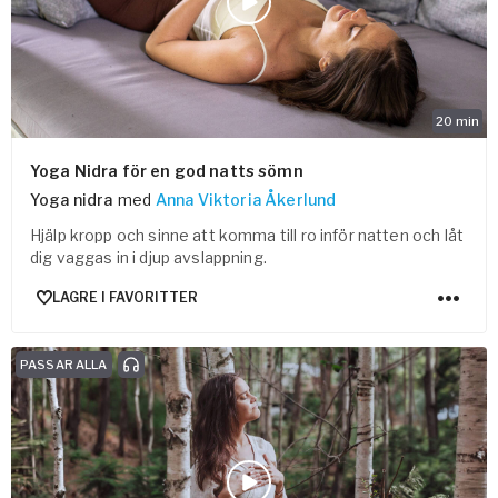
20
min
Yoga Nidra för en god natts sömn
Yoga nidra
med
Anna Viktoria Åkerlund
Hjälp kropp och sinne att komma till ro inför natten och låt
dig vaggas in i djup avslappning.
LAGRE I FAVORITTER
PASSAR ALLA