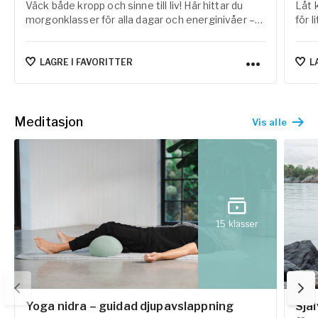
Väck både kropp och sinne till liv! Här hittar du
Låt 
morgonklasser för alla dagar och energinivåer –
för 
från lugna och mjuka flöden till mer dynamiska
yoga
och svettiga pass. Oavsett om du har några
grun
minuter eller en lång morgonstund framför dig
andn
LAGRE I FAVORITTER
L
finns här klasser som hjälper dig att skapa energi,
närvaro och en skön start på dagen.
Meditasjon
Vis alle
15
klasser
Yoga nidra – guidad djupavslappning
Sjä