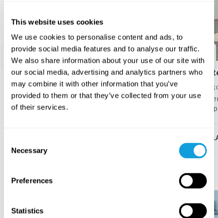
9
klasser
This website uses cookies
We use cookies to personalise content and ads, to
provide social media features and to analyse our traffic.
We also share information about your use of our site with
our social media, advertising and analytics partners who
Yoga nidra för sömn 🌙
Aft
may combine it with other information that you’ve
Yogobe
Yog
provided to them or that they’ve collected from your use
Släpp dagen som varit och låt kroppen landa i
Efte
of their services.
djupt lugn. Här har vi samlat yoga nidras som är
hjälp
skapade för att hjälpa dig att somna, eller för att
yoga
somna om. Bädda ner dig, slut ögonen och låt dig
hjäl
guidas till en god natts sömn.
komm
LAGRE I FAVORITTER
L
Consent
Necessary
Selection
Kvinnohälsa
Vis alle
Preferences
Statistics