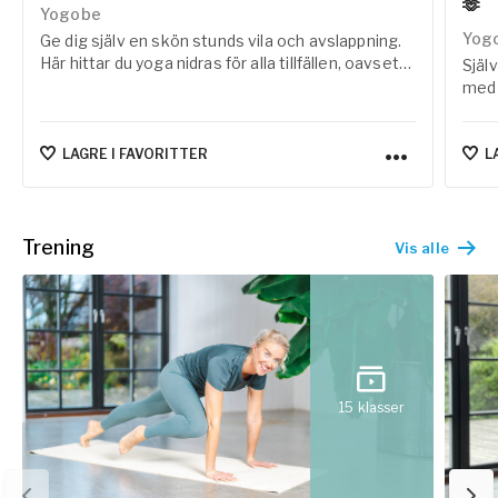
🫶
Yogobe
Yog
Ge dig själv en skön stunds vila och avslappning.
Här hittar du yoga nidras för alla tillfällen, oavsett
Själ
om du vill fylla på med energi under dagen,
med 
komma ner i varv efter arbetsdagen eller
utma
förbereda dig inför en god natts sömn.
övni
inåt
LAGRE I FAVORITTER
L
dig s
Trening
Vis alle
15
klasser