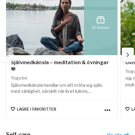
15
klasser
Självmedkänsla – meditation & övningar
Övn
🫶
Yog
Yogobe
Här 
psyk
Självmedkänsla handlar om att möta sig själv
ned i 
med vänlighet, särskilt när livet känns
ingå
utmanande. Här har vi samlat meditationer och
samt
övningar som hjälper dig att stanna upp, lyssna
href
inåt och utveckla en mer omtänksam relation till
LAGRE I FAVORITTER
L
inst
dig själv.
Self-care
Vis alle