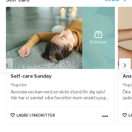
10
klasser
Self-care Sunday
Ans
Yogobe
Yog
Avrunda veckan med en skön stund för dig sjäv!
Öka 
Här har vi samlat våra favoriter inom ansiktsyoga,
spän
lymfyoga och återhämtande praktiker som
med 
hjälper dig landa och ladda om för veckan som
vi s
kommer. 🤍
Milla
LAGRE I FAVORITTER
L