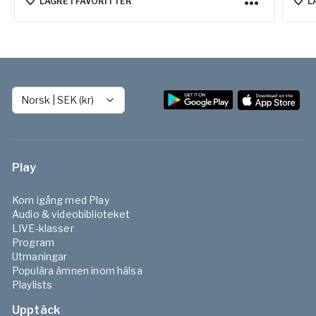
avslappning. Här har vi samlat klasser, övningar
lite 
LAGRE I FAVORITTER
L
och föreläsningar som hjälper dig att hitta
djup
kontakten, stärka upp och slappna av i
bäckenbottenmuskulaturen.
Norsk
|
SEK (kr)
Play
Kom igång med Play
Audio & videobiblioteket
LIVE-klasser
Program
Utmaningar
Populära ämnen inom hälsa
Playlists
Upptäck