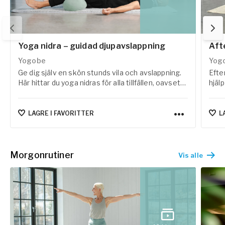
Yoga nidra – guidad djupavslappning
Aft
Yogobe
Yog
Ge dig själv en skön stunds vila och avslappning.
Efte
Här hittar du yoga nidras för alla tillfällen, oavsett
hjälp
om du vill fylla på med energi under dagen,
yoga
komma ner i varv efter arbetsdagen eller
hjäl
förbereda dig inför en god natts sömn.
komm
LAGRE I FAVORITTER
L
Morgonrutiner
Vis alle