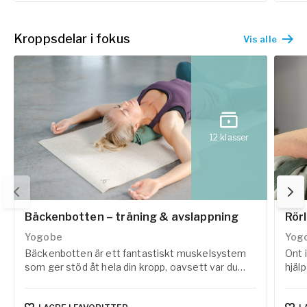
mot 
Kroppsdelar i fokus
Vis alle
12
klasser
Bäckenbotten – träning & avslappning
Rör
Yogobe
Yog
Bäckenbotten är ett fantastiskt muskelsystem
Ont 
som ger stöd åt hela din kropp, oavsett var du
hjäl
befinner dig i livet. En välmående bäckenbotten
områ
behöver en balans mellan aktivitet och
övni