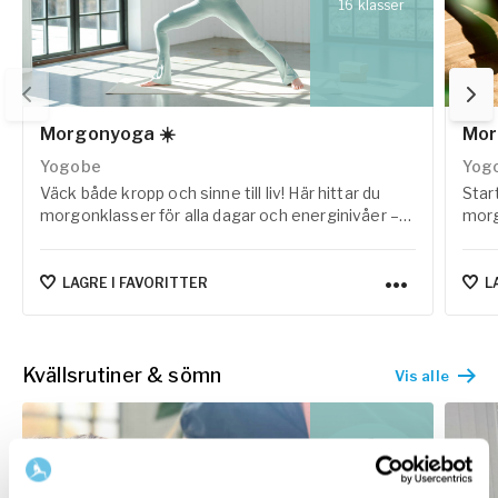
16
klasser
Morgonyoga ☀️
Mor
Yogobe
Yog
Väck både kropp och sinne till liv! Här hittar du
Star
morgonklasser för alla dagar och energinivåer –
morg
från lugna och mjuka flöden till mer dynamiska
in m
och svettiga pass. Oavsett om du har några
stun
minuter eller en lång morgonstund framför dig
klar
LAGRE I FAVORITTER
L
finns här klasser som hjälper dig att skapa energi,
närvaro och en skön start på dagen.
Kvällsrutiner & sömn
Vis alle