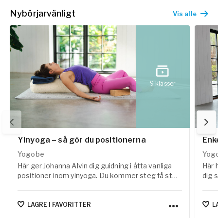
Nybörjarvänligt
Vis alle
9
klasser
Yinyoga – så gör du positionerna
Enke
Yogobe
Yog
Här ger Johanna Alvin dig guidning i åtta vanliga
Här 
positioner inom yinyoga. Du kommer steg få steg
dig 
följa med i hur du på olika sätt kan ta dig in i
är ny
yinyogapositionerna, så att du kan hitta en variant
reha
som funkar din kropp och dina behov.
lägge
LAGRE I FAVORITTER
L
koor