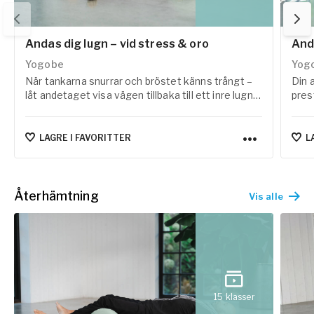
Andas dig lugn – vid stress & oro
And
Yogobe
Yog
När tankarna snurrar och bröstet känns trångt –
Din 
låt andetaget visa vägen tillbaka till ett inre lugn.
pres
Här hittar du guidade andningsövningar som kan
får 
minska stress, lugna nervsystemet och bjuda in
andn
en skön känsla av ro, ett andetag i taget.
Borg
LAGRE I FAVORITTER
L
Återhämtning
Vis alle
15
klasser