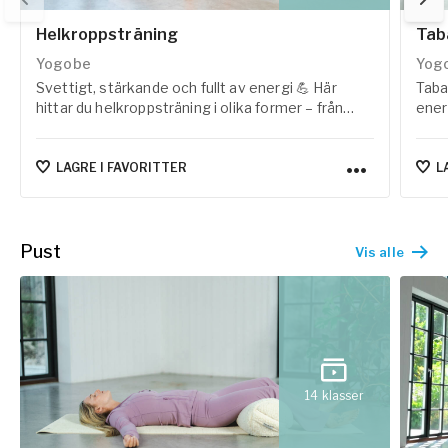
Helkroppsträning
Tab
Yogobe
Yog
Svettigt, stärkande och fullt av energi 💪 Här
Taba
hittar du helkroppsträning i olika former – från
ener
pulshöjande HIIT-pass till kontrollerad pilates och
perf
funktionell styrka.
musk
hjär
LAGRE I FAVORITTER
L
och 
Pust
Vis alle
14
klasser