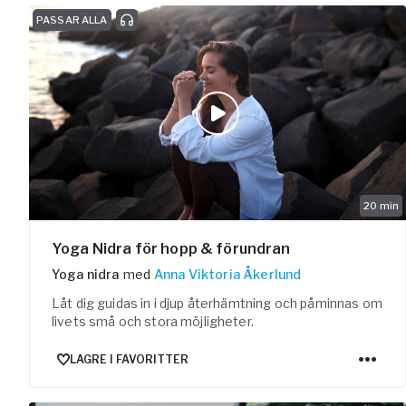
PASSAR ALLA
Pausa Smart
Yogobe för y
Hotell & kon
20
min
Yoga Nidra för hopp & förundran
Yoga nidra
med
Anna Viktoria Åkerlund
Låt dig guidas in i djup återhämtning och påminnas om
livets små och stora möjligheter.
LAGRE I FAVORITTER