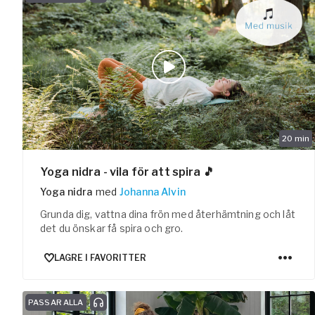
20
min
Yoga nidra - vila för att spira 🎵
Yoga nidra
med
Johanna Alvin
Grunda dig, vattna dina frön med återhämtning och låt
det du önskar få spira och gro.
LAGRE I FAVORITTER
PASSAR ALLA