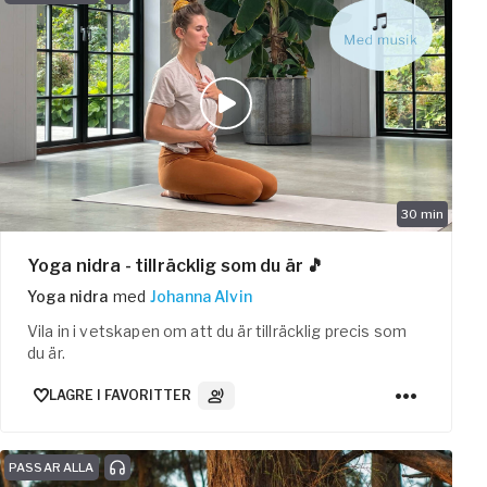
30
min
Yoga nidra - tillräcklig som du är 🎵
Yoga nidra
med
Johanna Alvin
Vila in i vetskapen om att du är tillräcklig precis som
du är.
LAGRE I FAVORITTER
3
Lydspor
PASSAR ALLA