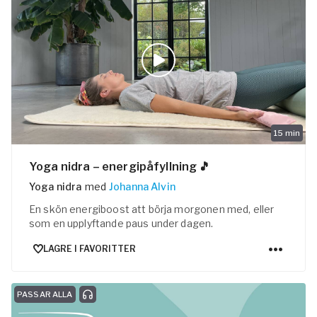
15
min
Yoga nidra – energipåfyllning 🎵
Yoga nidra
med
Johanna Alvin
En skön energiboost att börja morgonen med, eller
som en upplyftande paus under dagen.
LAGRE I FAVORITTER
PASSAR ALLA