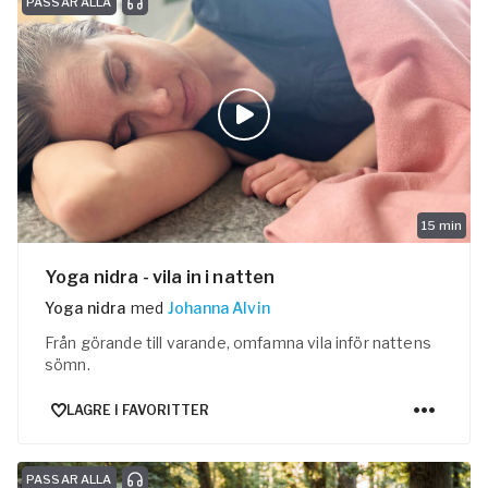
PASSAR ALLA
15
min
Yoga nidra - vila in i natten
Yoga nidra
med
Johanna Alvin
Från görande till varande, omfamna vila inför nattens
sömn.
LAGRE I FAVORITTER
PASSAR ALLA