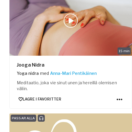
15
min
Jooga Nidra
Yoga nidra
med
Anna-Mari Pentikäinen
Meditaatio, joka vie sinut unen ja hereillä olemisen
väliin.
LAGRE I FAVORITTER
PASSAR ALLA