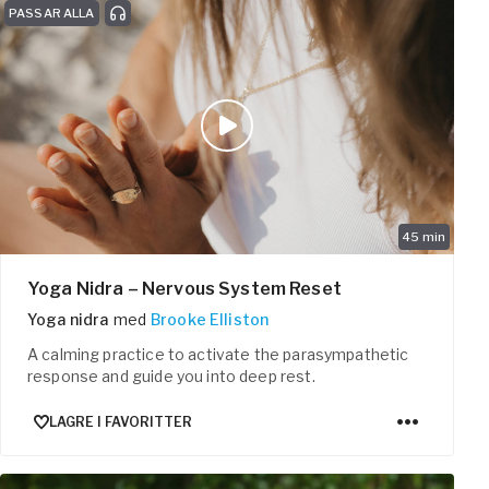
PASSAR ALLA
45
min
Yoga Nidra – Nervous System Reset
Yoga nidra
med
Brooke Elliston
A calming practice to activate the parasympathetic
response and guide you into deep rest.
LAGRE I FAVORITTER