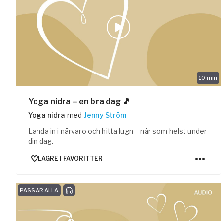
10
min
Yoga nidra – en bra dag 🎵
Yoga nidra
med
Jenny Ström
Landa in i närvaro och hitta lugn – när som helst under
din dag.
LAGRE I FAVORITTER
PASSAR ALLA