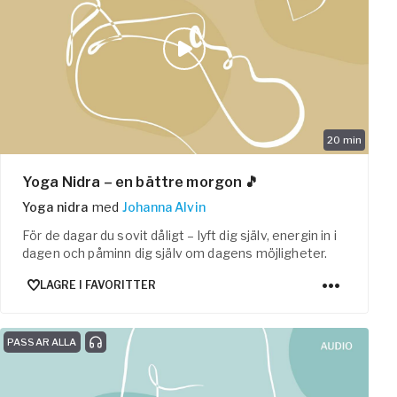
20
min
Yoga Nidra – en bättre morgon 🎵
Yoga nidra
med
Johanna Alvin
För de dagar du sovit dåligt – lyft dig själv, energin in i
dagen och påminn dig själv om dagens möjligheter.
LAGRE I FAVORITTER
PASSAR ALLA