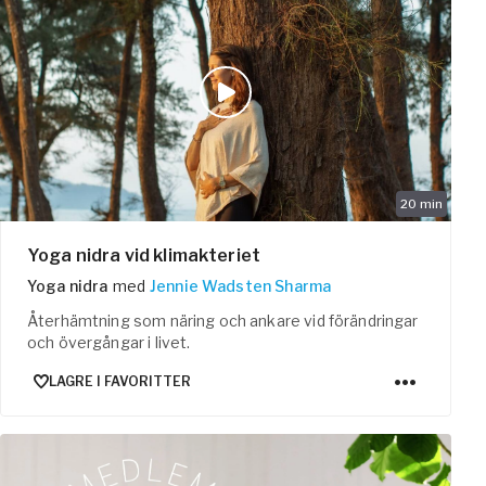
20
min
Yoga nidra vid klimakteriet
Yoga nidra
med
Jennie Wadsten Sharma
Återhämtning som näring och ankare vid förändringar
och övergångar i livet.
LAGRE I FAVORITTER