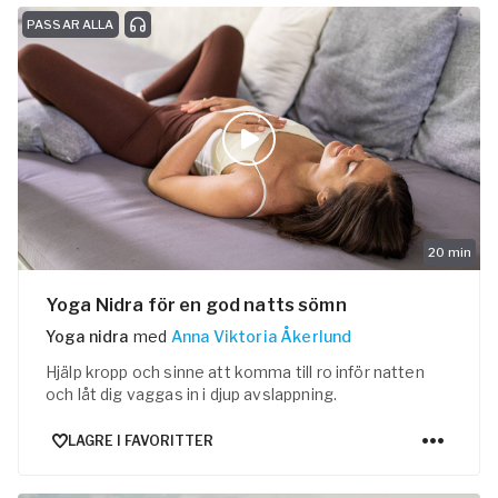
PASSAR ALLA
ogalærere
feranse
20
min
Yoga Nidra för en god natts sömn
Yoga nidra
med
Anna Viktoria Åkerlund
Hjälp kropp och sinne att komma till ro inför natten
och låt dig vaggas in i djup avslappning.
LAGRE I FAVORITTER