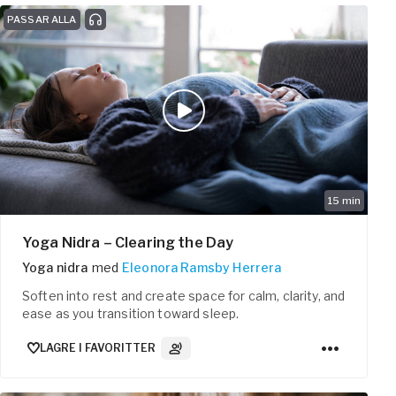
PASSAR ALLA
15
min
Yoga Nidra – Clearing the Day
Yoga nidra
med
Eleonora Ramsby Herrera
Soften into rest and create space for calm, clarity, and
ease as you transition toward sleep.
LAGRE I FAVORITTER
3
Lydspor