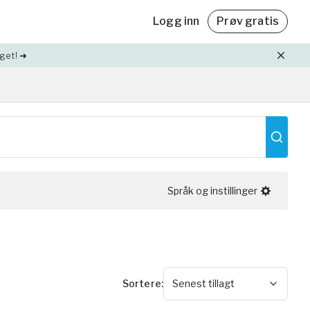
Logg inn
Prøv gratis
get! ➜
Friskvårdsbidrag
Med Yogobe Flex kan du använda hela
,
friskvårdsbidraget – till sista kronan!
Läs mer
Språk og instillinger
lda
Sortere
:
Senest tillagt