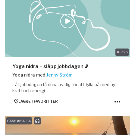
10
min
Yoga nidra – släpp jobbdagen 🎵
Yoga nidra
med
Jenny Ström
Låt jobbdagen få rinna av dig för att fylla på med ny
kraft och energi.
LAGRE I FAVORITTER
PASSAR ALLA