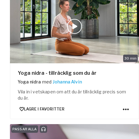
30
min
Yoga nidra - tillräcklig som du är
Yoga nidra
med
Johanna Alvin
Vila in i vetskapen om att du är tillräcklig precis som
du är.
LAGRE I FAVORITTER
PASSAR ALLA