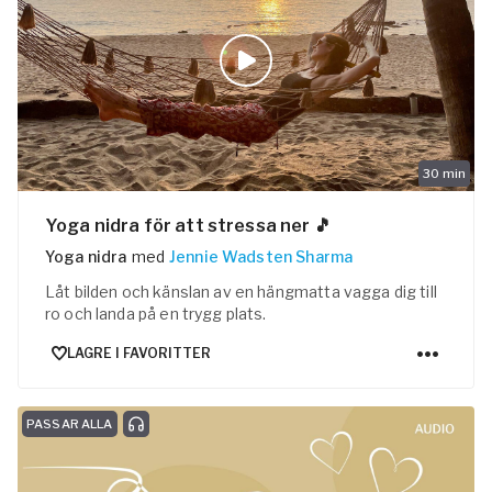
30
min
Yoga nidra för att stressa ner 🎵
Yoga nidra
med
Jennie Wadsten Sharma
Låt bilden och känslan av en hängmatta vagga dig till
ro och landa på en trygg plats.
LAGRE I FAVORITTER
PASSAR ALLA