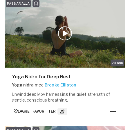
PASSAR ALLA
20
min
Yoga Nidra for Deep Rest
Yoga nidra
med
Brooke Elliston
Unwind deeply by harnessing the quiet strength of
gentle, conscious breathing.
LAGRE I FAVORITTER
3
Lydspor