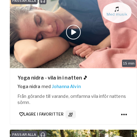
PASSAR ALLA
15
min
Yoga nidra - vila in i natten 🎵
Yoga nidra
med
Johanna Alvin
Från görande till varande, omfamna vila inför nattens
sömn.
LAGRE I FAVORITTER
3
Lydspor
PASSAR ALLA