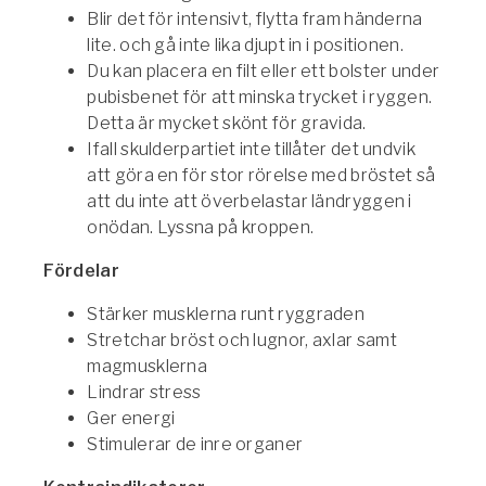
Blir det för intensivt, flytta fram händerna
lite. och gå inte lika djupt in i positionen.
Du kan placera en filt eller ett bolster under
pubisbenet för att minska trycket i ryggen.
Detta är mycket skönt för gravida.
Ifall skulderpartiet inte tillåter det undvik
att göra en för stor rörelse med bröstet så
att du inte att överbelastar ländryggen i
onödan. Lyssna på kroppen.
Fördelar
Stärker musklerna runt ryggraden
Stretchar bröst och lugnor, axlar samt
magmusklerna
Lindrar stress
Ger energi
Stimulerar de inre organer