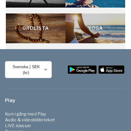
ORDLISTA
YOGA
Svenska
|
SEK
(kr)
Play
Kom igång med Play
Audio & videobiblioteket
LIVE-klasser