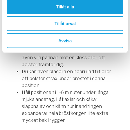
När du utför denna position passivt och
Tillåt alla
under en längre tid bör du inte gå lika
djupt som i den aktiva varianten.
I den passiva positionen kan du släppa ner
Tillåt urval
nacken mer. Du kan välja att lyfta
underarmarna och enbart behålla
Avvisa
armbågarna i golvet för att kunna vila
hakan eller pannan i händerna. Du kan
även vila pannan mot en kloss eller ett
bolster framför dig.
Du kan även placera en hoprullad filt eller
ett bolster strax under bröstet i denna
position.
Håll positionen i 1-6 minuter under långa
mjuka andetag. Låt axlar och käkar
slappna av och känn hur inandningen
expanderar hela bröstkorgen, lite extra
mycket bak i ryggen.