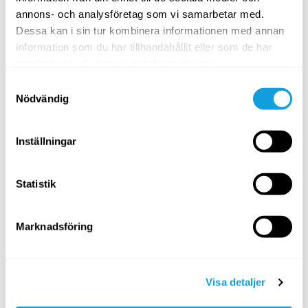
hela bröstkorgen, lite extra mycket bak i
annons- och analysföretag som vi samarbetar med.
ryggen. Backa lite om du känner att du har
Dessa kan i sin tur kombinera informationen med annan
svårt att ta djupa andetag.
information som du har tillhandahållit eller som de har
samlat in när du har använt deras tjänster.
Passiv position (yinyoga):
I den passiva
Nödvändig
varianten arbetar vi endast med
överkroppen och låter benen slappna av.
Inställningar
Du kommer då ta ut rörelsen mer i
ländryggen, så var extra försiktig med hur
långt in du går i positionen, och förläng
Statistik
hela tiden svanskotan mot hälarna.
Pressa ner underarmar i mattan och få en
Marknadsföring
känsla av att du vill dra dem bakåt, utan att
de flyttar sig. Lyft sedan bröstet framåt
medan skulderbladen gå in mot
ryggraden. Sträva efter att ta ut rörelsen
Visa detaljer
i övre delen av ryggen snarare än nedre.