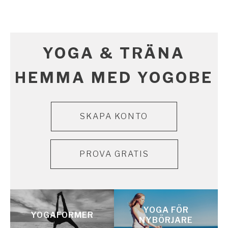
UTFORSKA TEKNIKVIDEOS
Yoga & träna online. Gå till sökverktyg
YOGA & TRÄNA
HEMMA MED YOGOBE
SKAPA KONTO
PROVA GRATIS
YOGA FÖR
YOGAFORMER
NYBÖRJARE