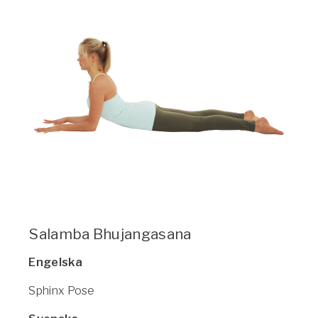
Vården – Yogobe Health & Care
Så stöttar Yogobe patienter, förskrivare och sjukvården
FaR
Fysisk aktivitet på recept
Företag
Stöd till arbetsgivare, försäkringsbolag & organisationer
Arbetsgivare
Pausa Smart
Yogobe för yogalärare
Hotell & Konferens
Salamba Bhujangasana
Engelska
Sphinx Pose