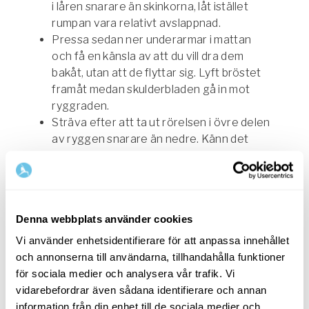
i låren snarare än skinkorna, låt istället
rumpan vara relativt avslappnad.
Pressa sedan ner underarmar i mattan
och få en känsla av att du vill dra dem
bakåt, utan att de flyttar sig. Lyft bröstet
framåt medan skulderbladen gå in mot
ryggraden.
Sträva efter att ta ut rörelsen i övre delen
av ryggen snarare än nedre. Känn det
som att du breddar mellan nyckelbenen.
Låt blicken gå snett ner i golvet och håll
nacken lång, utan att vare sig dra in
hakan, eller, lyfta den för mycket.
Denna webbplats använder cookies
Fortsätt hela tiden att sträcka
svanskotan mot hälarna för att avlasta
Vi använder enhetsidentifierare för att anpassa innehållet
ländryggen.
och annonserna till användarna, tillhandahålla funktioner
Håll positionen 5-10 långa, djupa andetag,
för sociala medier och analysera vår trafik. Vi
eller mer. Låt axlar och käkar slappna av
vidarebefordrar även sådana identifierare och annan
och känn hur inandningen expanderar
information från din enhet till de sociala medier och