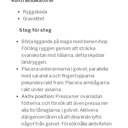
Kontraindikatorer
Ryggskada
Graviditet
Steg för steg
Börja liggande på mage med benen ihop.
Förläng ryggen genom att sträcka
svanskotan mot hälarna, detta skyddar
ländryggen.
Placera underarmarna i golvet, parallella
med varandra och fingertopparna
pekandes rakt fram. Placera armbågarna
rakt under axlarna.
Aktiv position:
Pressa ner ovansidan
fötterna, och försök att även pressa ner
alla tio tånaglarna, i golvet. Aktivera
därigenom låren så att dina knän lyfts
något från golvet. Försök hålla aktiviteten