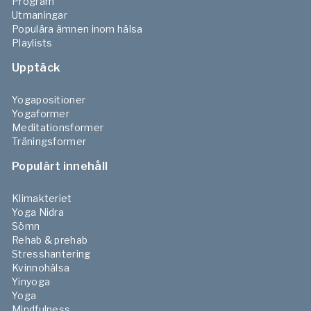
Program
Utmaningar
Populära ämnen inom hälsa
Playlists
Upptäck
Yogapositioner
Yogaformer
Meditationsformer
Träningsformer
Populärt innehåll
Klimakteriet
Yoga Nidra
Sömn
Rehab & prehab
Stresshantering
Kvinnohälsa
Yinyoga
Yoga
Mindfulness