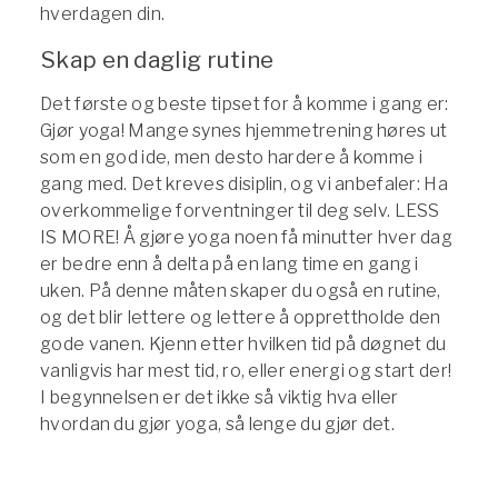
hverdagen din.
Skap en daglig rutine
Det første og beste tipset for å komme i gang er:
Gjør yoga! Mange synes hjemmetrening høres ut
som en god ide, men desto hardere å komme i
gang med. Det kreves disiplin, og vi anbefaler: Ha
overkommelige forventninger til deg selv. LESS
IS MORE! Å gjøre yoga noen få minutter hver dag
er bedre enn å delta på en lang time en gang i
uken. På denne måten skaper du også en rutine,
og det blir lettere og lettere å opprettholde den
gode vanen. Kjenn etter hvilken tid på døgnet du
vanligvis har mest tid, ro, eller energi og start der!
I begynnelsen er det ikke så viktig hva eller
hvordan du gjør yoga, så lenge du gjør det.