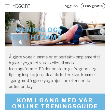
Logg inn
Prøv gratis
Program
Blogg
Ukentlig støtte for stress, overgangsalder, søvn m.m.
Kunnskap, tips og interessant lesning
TRENING OG
Utfordringer
Utdanning og retreats
YOGA HJEMME
Hold motivasjonen i live med en utfordring
Utforsk vår kalender for utdanninger, retreats og
arrangementer
Resor & retreats
Hitta härliga destinationer med utvalda experter
Å gjøre yoga hjemme er et perfekt komplement til
global_menu.more.events.title
å gjøre yoga i et studio eller til andre
global_menu.more.events.desc
treningsformer. På denne siden gir Yogobe deg
Priser
tips og inspirasjon, slik at du lettere kan komme
Prisplaner for Yogobe Play
i gang med å gjøre yoga hjemme eller der du
Friskvårdsbidrag
befinner deg!
Slik bruker du svensk friskvårdsbidrag hos Yogobe
Team Yogobe
KOM I GANG MED VÅR
Bli kjent med vårt team med over 100 eksperter
ONLINE TRENINGSGUIDE
Samarbeid