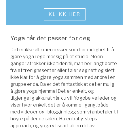
Bli samarbeidspartner med Yogobe
Yogobe Health & Care
KLIKK HER
Yogobes helsesatsinger for å styrke folkehelsen
global_menu.more.far.title
global_menu.more.far.desc
Yoga når det passer for deg
For bedrifter og arbeidsgivere
Støtte til arbeidsgivere, forsikringsselskaper og
Det er ikke alle mennesker som har mulighet til å
organisasjoner
gjøre yoga regelmessig på et studio. Noen
ganger strekker ikke tiden til, man bor langt borte
Arbeidsgivere
fra et trenignssenter eller føler seg rett og slett
Pausa Smart
ikke klar for å gjøre yoga sammen med andre i en
Yogobe för yogalærere
gruppe enda. Da er det fantastisk at det er mulig
å gjøre yoga hjemme! Det er enkelt, og
Hotell & konferanse
tilgjengelig akkurat når du vil. Yogobe veileder og
viser hvor enkelt det er å komme i gang, både
med videoer og i blogginnlegg som vi anbefaler til
høyre på denne siden. Ha en baby-steps-
approach, og yoga vil snart bli en del av