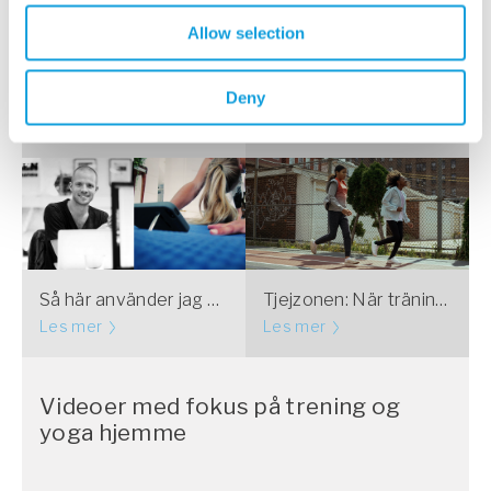
Allow selection
Deny
Har du rätt fokus när du yogar hemma?
Det är enkelt att börja yoga hemma
Les mer
Les mer
Så här använder jag Yogobe hemma!
Tjejzonen: När träningen blir osund – tecken på överdriven träning
Les mer
Les mer
Videoer med fokus på trening og
yoga hjemme