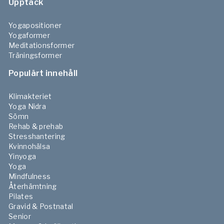
Upptäck
Yogapositioner
Yogaformer
Meditationsformer
Träningsformer
Populärt innehåll
Klimakteriet
Yoga Nidra
Sömn
Rehab & prehab
Stresshantering
Kvinnohälsa
Yinyoga
Yoga
Mindfulness
Återhämtning
Pilates
Gravid & Postnatal
Senior