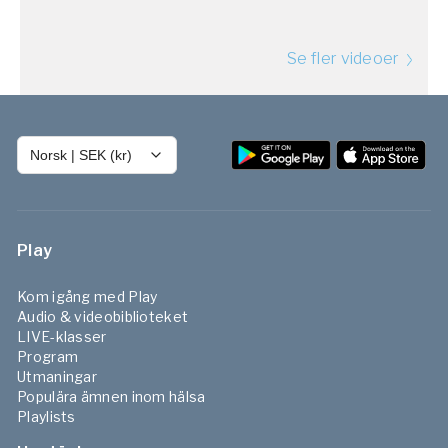
Se fler videoer
Norsk
|
SEK (kr)
Play
Kom igång med Play
Audio & videobiblioteket
LIVE-klasser
Program
Utmaningar
Populära ämnen inom hälsa
Playlists