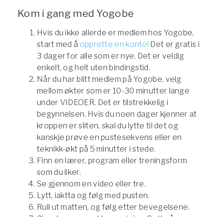
Kom i gang med Yogobe
Hvis du ikke allerde er medlem hos Yogobe,
start med å
opprette en konto!
Det er gratis i
3 dager for alle som er nye. Det er veldig
enkelt, og helt uten bindingstid.
Når du har blitt medlem på Yogobe, velg
mellom økter som er 10-30 minutter lange
under VIDEOER. Det er tilstrekkelig i
begynnelsen. Hvis du noen dager kjenner at
kroppen er sliten, skal du lytte til det og
kanskje prøve en pustesekvens eller en
teknikk-økt på 5 minutter i stede.
Finn en lærer, program eller treningsform
som du liker.
Se gjennom en video eller tre.
Lytt, iaktta og følg med pusten.
Rull ut matten, og følg etter bevegelsene.