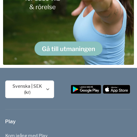
Svenska
|
SEK
(kr)
Play
Kom igång med Play