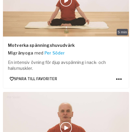
5
min
Motverka spänningshuvudvärk
Migränyoga
med
Per Söder
En intensiv övning för djup avspänning i nack- och
halsmuskler.
SPARA TILL FAVORITER