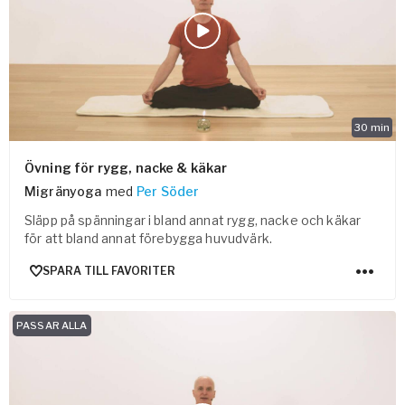
Vården – Yogobe Health & Care
Så stöttar Yogobe patienter, förskrivare och sjukvården
FaR
Fysisk aktivitet på recept
Företag
30
min
Stöd till arbetsgivare, försäkringsbolag & organisationer
Arbetsgivare
Övning för rygg, nacke & käkar
Migränyoga
med
Per Söder
Pausa Smart
Släpp på spänningar i bland annat rygg, nacke och käkar
Yogobe för yogalärare
för att bland annat förebygga huvudvärk.
Hotell & Konferens
SPARA TILL FAVORITER
PASSAR ALLA