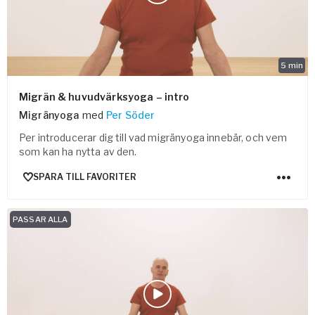
5
min
Migrän & huvudvärksyoga – intro
Migränyoga
med
Per Söder
Per introducerar dig till vad migränyoga innebär, och vem
som kan ha nytta av den.
SPARA TILL FAVORITER
PASSAR ALLA