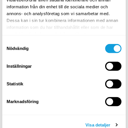
information från din enhet till de sociala medier och
annons- och analysföretag som vi samarbetar med.
5
min
Dessa kan i sin tur kombinera informationen med annan
information som du har tillhandahållit eller som de har
Kom igång – migrän- & stressyoga
samlat in när du har använt deras tjänster.
Migränyoga
med
Per Söder
Samtyckesval
Praktisk introduktion som lär dig grunderna inom migrän-
Nödvändig
& stressyoga.
SPARA TILL FAVORITER
Inställningar
PASSAR ALLA
Statistik
Marknadsföring
Visa detaljer