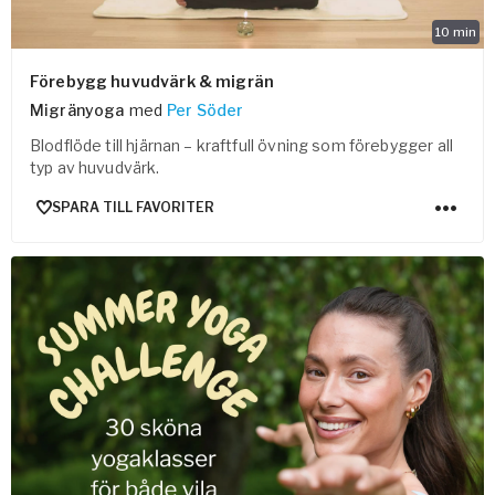
10
min
Förebygg huvudvärk & migrän
Migränyoga
med
Per Söder
Blodflöde till hjärnan – kraftfull övning som förebygger all
typ av huvudvärk.
SPARA TILL FAVORITER