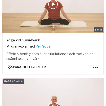
5
min
Yoga vid huvudvärk
Migränyoga
med
Per Söder
Effektiv övning som ökar cirkulationen och motverkar
spänningshuvudvärk.
SPARA TILL FAVORITER
PASSAR ALLA