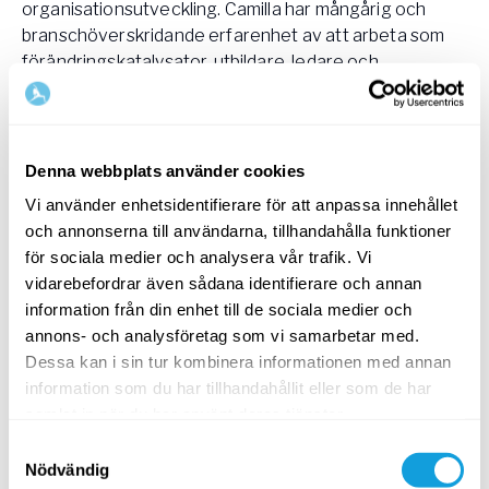
organisationsutveckling. Camilla har mångårig och
branschöverskridande erfarenhet av att arbeta som
förändringskatalysator, utbildare, ledare och
organisationsutvecklare i organisationer som uttryckt
en klar önskan om att bygga upp eller förändra ett
verksamhetsområde. Camilla är specialiserad inom
organisationsanalys, förändringsarbete, ledarskap,
Denna webbplats använder cookies
coaching och utbildning samt en daglig hängiven
Vi använder enhetsidentifierare för att anpassa innehållet
yogautövare på Yogobe. Om du vill komma i kontakt
och annonserna till användarna, tillhandahålla funktioner
med, eller få mer info om Camilla kan du nå henne
för sociala medier och analysera vår trafik. Vi
på
LinkedIn
eller på
mail
!
vidarebefordrar även sådana identifierare och annan
information från din enhet till de sociala medier och
annons- och analysföretag som vi samarbetar med.
Dessa kan i sin tur kombinera informationen med annan
information som du har tillhandahållit eller som de har
samlat in när du har använt deras tjänster.
Samtyckesval
Nödvändig
Yogobe