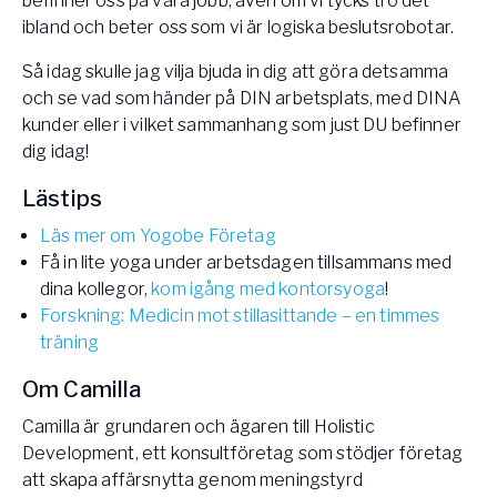
befinner oss på våra jobb, även om vi tycks tro det
ibland och beter oss som vi är logiska beslutsrobotar.
Så idag skulle jag vilja bjuda in dig att göra detsamma
och se vad som händer på DIN arbetsplats, med DINA
kunder eller i vilket sammanhang som just DU befinner
dig idag!
Lästips
Läs mer om Yogobe Företag
Få in lite yoga under arbetsdagen tillsammans med
dina kollegor,
kom igång med kontorsyoga
!
Forskning: Medicin mot stillasittande – en timmes
träning
Om Camilla
Camilla är grundaren och ägaren till Holistic
Development, ett konsultföretag som stödjer företag
att skapa affärsnytta genom meningstyrd