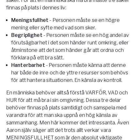
saker. För att en människa ska må bra måste tre saker
finnas på plats i dennes liv:
Meningsfullhet
- Personen måste se en högre
mening eller syfte med vad som sker.
Begriplighet
- Personen måste se en hög andel av
förutsägbarhet i det som händer runt omkring, eller
åtminstone att det som händer går att ordna och
förklara på ett bra sätt.
Hanterbarhet
- Personen måste känna att denne
har både de inre och de yttre resurser som behövs
för att hantera situationen. En känsla av kontroll.
En människa behöver alltså förstå VARFÖR, VAD och
HUR för att må bra i sin omgivning. Dessa tre delar
behöver finnas på plats samtidigt och samspela med
varandra för att man ska uppnå en hög känsla av
sammanhang. Men här kommer det intressanta. Även
Aaron själv säger att det trots allt verkar vara
MENINGSFULLHET som är den absolut viktigaste