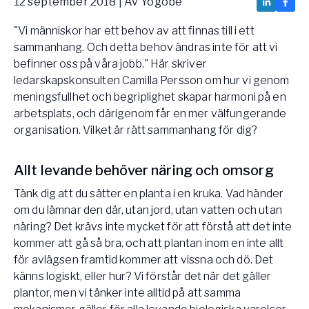
12 september 2018
| Av
Yogobe
Vården – Yogobe Health & Care
"Vi människor har ett behov av att finnas till i ett
Så stöttar Yogobe patienter, förskrivare och sjukvården
FaR
sammanhang. Och detta behov ändras inte för att vi
befinner oss på våra jobb." Här skriver
Fysisk aktivitet på recept
ledarskapskonsulten Camilla Persson om hur vi genom
Företag
meningsfullhet och begriplighet skapar harmoni på en
Stöd till arbetsgivare, försäkringsbolag & organisationer
arbetsplats, och därigenom får en mer välfungerande
Arbetsgivare
organisation. Vilket är rätt sammanhang för dig?
Pausa Smart
Allt levande behöver näring och omsorg
Yogobe för yogalärare
Hotell & Konferens
Tänk dig att du sätter en planta i en kruka. Vad händer
om du lämnar den där, utan jord, utan vatten och utan
näring? Det krävs inte mycket för att förstå att det inte
kommer att gå så bra, och att plantan inom en inte allt
för avlägsen framtid kommer att vissna och dö. Det
känns logiskt, eller hur? Vi förstår det när det gäller
plantor, men vi tänker inte alltid på att samma