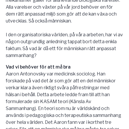
mekanismer gäller för alla levande biologiska varelser.
Alla varelser och växter på vår jord behöver en för
dem rätt anpassad miljö som gör att de kan växa och
utvecklas. Så också människan.
​I den organisatoriska världen, på våra arbeten, har vi av
någon outgrundlig anledning tappat bort detta enkla
faktum. Så vad är då ett för människan rätt anpassat
sammanhang?
Vad vi behöver för att må bra
Aaron Antonovsky var medicinsk sociolog. Han
forskade på vad det är som gör att en del människor
verkar klara även riktigt svåra påfrestningar med
hälsan i behåll. Detta arbete ledde fram till att han
formulerade sin KASAM teori (Känsla Av
Sammanhang). En teori som nu är världskänd och
används i pedagogiska och terapeutiska sammanhang
över hela världen. Det Aaron fann var i korthet tre