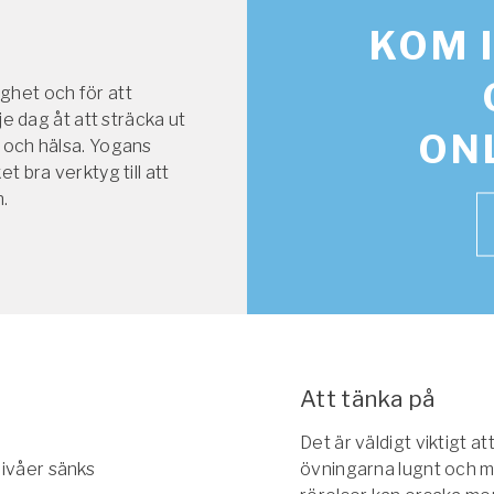
KOM 
e
lighet och för att
ogalärare
je dag åt att sträcka ut
ON
 och hälsa. Yogans
ferens
t bra verktyg till att
n.
Att tänka på
Det är väldigt viktigt at
nivåer sänks
övningarna lugnt och me