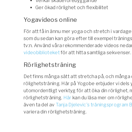
Verkar skadeförebyggande
Ger ökad rörlighet och flexibilitet
Yogavideos online
För att få in ännu mer yoga och stretch i vardage
som du sedan kan göra efter till exempel träning
tv:n. Använd våra rekommenderade videos nedan 
videobiblioteket
för att hitta samtliga sekvenser
Rörlighetsträning
Det finns många sätt att stretcha på, och många 
rölighetsträning. Här på Yogobe erbjuder vi dels
utomordentligt verktyg för att öka din rörlighet,
rörlighetsträning.
Här
kan du läsa mer om rörlighe
även ta del av
Tanja Djelevic's träningsprogram
variera din rörlighetsträning.