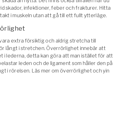
skada än nytta. Det finns också tillfällen när du
id skador, infektioner, feber och frakturer. Hitta
akt i muskeln utan att gå till ett fullt ytterläge.
örlighet
ara extra försiktig och aldrig stretcha till
för långt i stretchen. Överrörlighet innebär att
t i lederna, detta kan göra att man istället för att
elastar leden och de ligament som håller den på
ngt i rörelsen. Läs mer om överrörlighet och yin