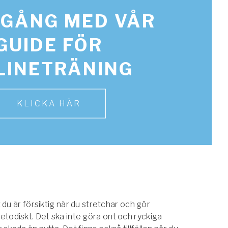
IGÅNG MED VÅR
GUIDE FÖR
LINETRÄNING
KLICKA HÄR
t du är försiktig när du stretchar och gör
todiskt. Det ska inte göra ont och ryckiga