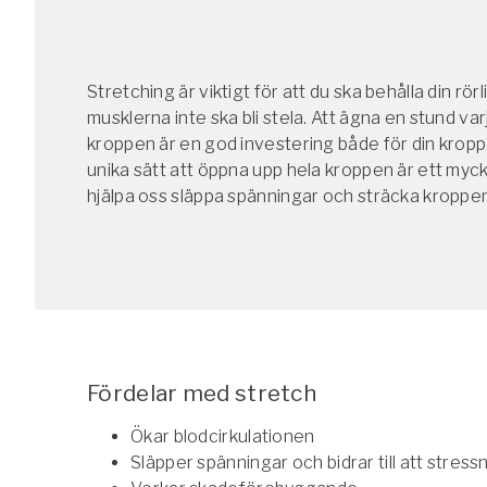
Arbetsgivar
Pausa Smart
Stretching är viktigt för att du ska behålla din rör
Yogobe för y
musklerna inte ska bli stela. Att ägna en stund var
kroppen är en god investering både för din kropp
Hotell & Kon
unika sätt att öppna upp hela kroppen är ett mycke
hjälpa oss släppa spänningar och sträcka kroppe
Fördelar med stretch
Ökar blodcirkulationen
Släpper spänningar och bidrar till att stress