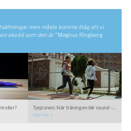
rutsättningar men måste komma ihåg att vi
en ska bli som den är."
Magnus Ringberg
mroller?
Tjejzonen: När träningen blir osund – tecken på överdriven träning
Läs mer