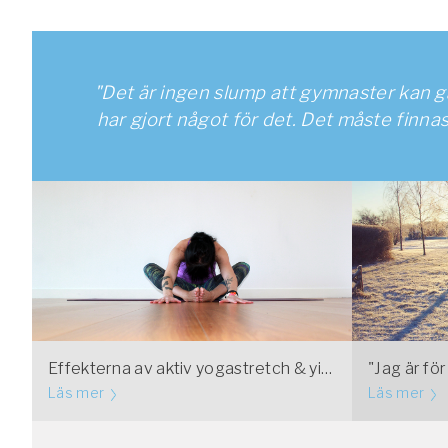
"Det är ingen slump att gymnaster kan gå
har gjort något för det. Det måste finnas
Effekterna av aktiv yogastretch & yinyoga
"Jag är för
Läs mer
Läs mer