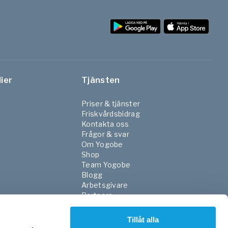
ier
Tjänsten
Priser & tjänster
Friskvårdsbidrag
Kontakta oss
Frågor & svar
Om Yogobe
Shop
Team Yogobe
Blogg
Arbetsgivare
Partners
NGO
FaR
Tillåt alla
Skola