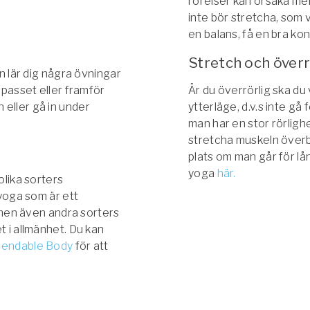
rörelser kan orsaka mer 
inte bör stretcha, som v
en balans, få en bra kont
Stretch och överr
n lär dig några övningar
spasset eller framför
Är du överrörlig ska du v
eller gå in under
ytterläge, d.v.s inte gå 
.
man har en stor rörlighe
stretcha muskeln överb
plats om man går för lå
yoga
här.
olika sorters
 yoga som är ett
 men även andra sorters
t i allmänhet. Du kan
 Bendable Body
för att