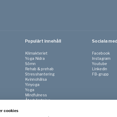
Populärt innehåll
Sociala med
Klimakteriet
Facebook
Yoga Nidra
Instagram
Sömn
Youtube
Rehab & prehab
Linkedin
Stresshantering
FB-grupp
Kvinnohälsa
Yinyoga
Yoga
Mindfulness
Återhämtning
Pilates
r cookies
Gravid & Postnatal
Senior