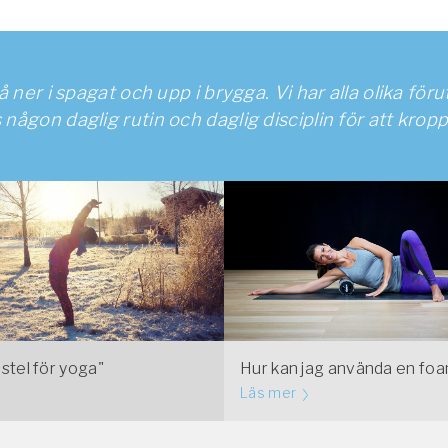
 ner i spagat och upp i brygga. Vi har alla olika fö
 någon daglig rutin och daglig disciplin för att kropp
 stel för yoga"
Hur kan jag använda en foa
Läs mer