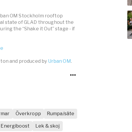
Urban OM Stockholm rooftop
otal state of GLAD throughout the
during the “Shake it Out” stage - if
re
reton and produced by
Urban OM
.
rmar
Överkropp
Rumpa/säte
Energiboost
Lek & skoj