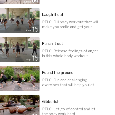
happy.
Laugh it out
RFLG: Full body workout that will
5
min
make you smile and get your
heart rate going.
Punch it out
RFLG: Release feelings of anger
5
min
in this whole body workout.
Pound the ground
RFLG: Fun and challenging
5
min
exercises that will help you let
go of feelings of anger.
Gibberish
RFLG: Let go of control and let
5
min
the body work hard.