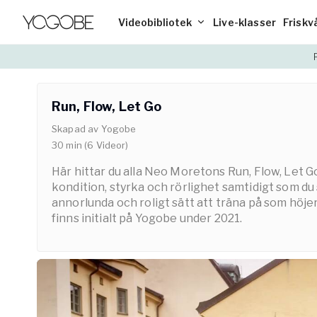
Videobibliotek
Live-klasser
Friskv
Uforska videobiblioteket
Blogg
Yoga
Priser
Upptäck 2500 onlineklasser,
Kunskap, tips & intressant läsning
Utforska yogans
Medlemskap fö
Run, Flow, Let Go
föreläsningar & övningar
till energigivan
Skapad av
Yogobe
Friskvårdsbidrag
Vården – Yog
30
min
(
6
Videor
)
Träning
Andning
Så använder du ditt friskvårdsbidrag hos
Så stöttar Yogo
Bygg styrka och energi med träning som
Lär dig effekti
Yogobe
och sjukvården
Här hittar du alla Neo Moretons Run, Flow, Let G
pilates, tabata och gympa.
bättre fokus oc
kondition, styrka och rörlighet samtidigt som du
Team Yogobe
FaR
annorlunda och roligt sätt att träna på som höje
Lär känna vårt team med över 100
Fysisk aktivitet
finns initialt på Yogobe under 2021.
Meditation
Playlists
experter
Här hittar du guidade meditationer för
Listor med förin
fokus, sömn och inre lugn.
behov
Partnerskap
Företag
Samarbeta med oss
Stöd till arbets
& organisation