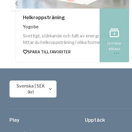
Helkroppsträning
Yogobe
Svettigt, stärkande och fullt av energi 💪 Här
hittar du helkroppsträning i olika former – från
15
Videor
pulshöjande HIIT-pass till kontrollerad pilates och
455
min
SPARA TILL FAVORITER
funktionell styrka.
Svenska
|
SEK
(kr)
Play
Upptäck