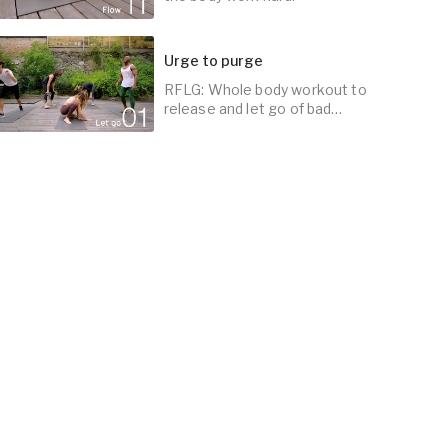
Urge to purge
RFLG: Whole body workout to
5
min
release and let go of bad
feelings.
5
min