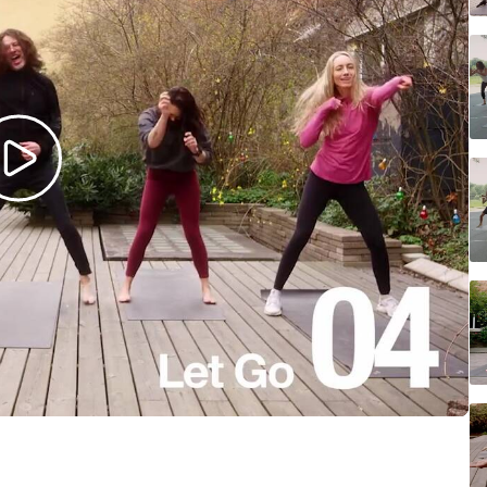
e
ogalärare
ferens