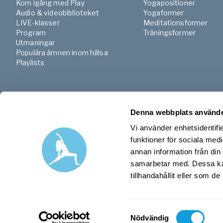
Kom igång med Play
Yogapositioner
Audio & videobiblioteket
Yogaformer
LIVE-klasser
Meditationsformer
Program
Träningsformer
Utmaningar
Populära ämnen inom hälsa
Playlists
Denna webbplats använde
Vi använder enhetsidentifie
funktioner för sociala medi
annan information från din
samarbetar med. Dessa kan
tillhandahållit eller som d
Samtyckesval
Nödvändig