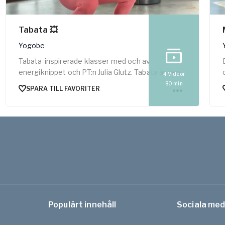
Tabata 💥
Yogobe
Tabata-inspirerade klasser med och av
energiknippet och PT:n Julia Glutz. Tabata är den
4
Videor
perfekta träningsformen för att effektivt stärka
80
min
SPARA TILL FAVORITER
musklerna och ha kul längs med vägen. Låt ditt
hjärta få slå lite extra och dina muskler brännas
och kännas!
Populärt innehåll
Sociala med