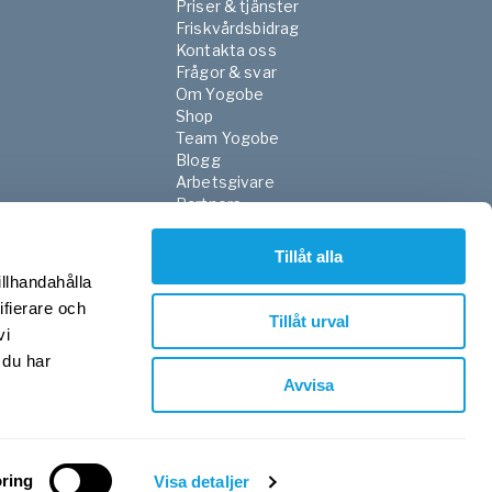
Priser & tjänster
Friskvårdsbidrag
Kontakta oss
Frågor & svar
Om Yogobe
Shop
Team Yogobe
Blogg
Arbetsgivare
Partners
NGO
FaR
Tillåt alla
Skola
illhandahålla
Sjukvården
ifierare och
Press
Tillåt urval
vi
Integritetspolicy
Villkor
 du har
Avvisa
ring
©YOGOBE 2026. All rights reserved.
Visa detaljer