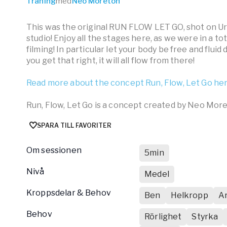
Träning
med
Neo Moreton
This was the original RUN FLOW LET GO, shot on 
studio! Enjoy all the stages here, as we were in a t
filming! In particular let your body be free and fluid 
you get that right, it will all flow from there!
Read more about the concept Run, Flow, Let Go he
Run, Flow, Let Go is a concept created by Neo Mo
SPARA TILL FAVORITER
Om sessionen
5min
nivå
Medel
Kroppsdelar & Behov
Ben
Helkropp
A
Behov
Rörlighet
Styrka