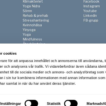
Klimakteriet
Facebook
Yoga Nidra
Instagram
Sömn
Youtube
Rehab & prehab
Linkedin
Stresshantering
FB-grupp
Kvinnohälsa
Yinyoga
Yoga
Mindfulness
Återhämtning
Pilates
r cookies
Gravid & Postnatal
Senior
rare för att anpassa innehållet och annonserna till användarna, t
Morgon & kvällsrutiner
er och analysera vår trafik. Vi vidarebefordrar även sådana ident
 enhet till de sociala medier och annons- och analysföretag som 
 i sin tur kombinera informationen med annan information som
e har samlat in när du har använt deras tjänster.
Inställningar
Statistik
Marknadsfö