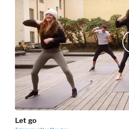
Arbetsgivar
Pausa Smart
Yogobe för y
Hotell & Kon
Let go