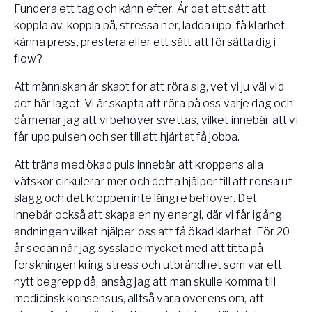
Fundera ett tag och känn efter. Är det ett sätt att
koppla av, koppla på, stressa ner, ladda upp, få klarhet,
känna press, prestera eller ett sätt att försätta dig i
flow?
Att människan är skapt för att röra sig, vet vi ju väl vid
det här laget. Vi är skapta att röra på oss varje dag och
då menar jag att vi behöver svettas, vilket innebär att vi
får upp pulsen och ser till att hjärtat få jobba.
Att träna med ökad puls innebär att kroppens alla
vätskor cirkulerar mer och detta hjälper till att rensa ut
slagg och det kroppen inte längre behöver. Det
innebär också att skapa en ny energi, där vi får igång
andningen vilket hjälper oss att få ökad klarhet. För 20
år sedan när jag sysslade mycket med att titta på
forskningen kring stress och utbrändhet som var ett
nytt begrepp då, ansåg jag att man skulle komma till
medicinsk konsensus, alltså vara överens om, att