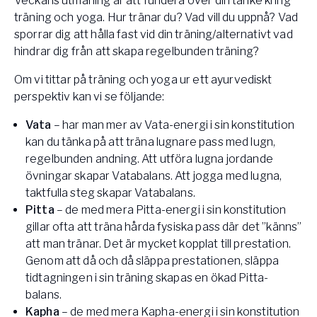
Veckans utmaning är att fundera över din tanke kring
träning och yoga. Hur tränar du? Vad vill du uppnå? Vad
sporrar dig att hålla fast vid din träning/alternativt vad
hindrar dig från att skapa regelbunden träning?
Om vi tittar på träning och yoga ur ett ayurvediskt
perspektiv kan vi se följande:
Vata
– har man mer av Vata-energi i sin konstitution
kan du tänka på att träna lugnare pass med lugn,
regelbunden andning. Att utföra lugna jordande
övningar skapar Vatabalans. Att jogga med lugna,
taktfulla steg skapar Vatabalans.
Pitta
– de med mera Pitta-energi i sin konstitution
gillar ofta att träna hårda fysiska pass där det ”känns”
att man tränar. Det är mycket kopplat till prestation.
Genom att då och då släppa prestationen, släppa
tidtagningen i sin träning skapas en ökad Pitta-
balans.
Kapha
– de med mera Kapha-energi i sin konstitution