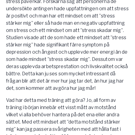
stress påverkar. Forskarna såg att personerna de
undersökte antingen hade uppfattningen om att stress
är positivt och man har ett mindset om att ”stress
stärker mig” eller så hade man en negativ uppfattning
om stress och ett mindset om att ”stress skadar mig”.
Studien visade att de som hade ett mindset att ”stress
stärker mig” hade signifikant färre symptom på
depression och ångest och upplevde mer energi än de
som hade mindset ”stress skadar mig”. Dessutom var
deras upplevda arbetsprestation och livskvalitet också
bättre. Detta kan ju ses som mycket intressant då
frågan blir att det är mer hur jag tar det, än hur jag har
det, som kommer att avgöra hur jag mår!
Vad har detta med träning att göra? Jo, all form av
träning i början innebär ett visst mått av motstånd
vilket vi alla behöver hantera på det ena eller andra
sättet. Med ett mindset att ”detta motstånd stärker
mig” kan jag passera svårigheten med att hålla fast i