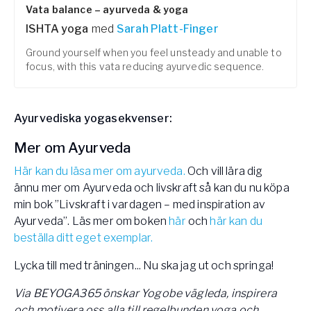
Vata balance – ayurveda & yoga
ISHTA yoga
med
Sarah Platt-Finger
Ground yourself when you feel unsteady and unable to
focus, with this vata reducing ayurvedic sequence.
Ayurvediska yogasekvenser:
Mer om Ayurveda
Här kan du läsa mer om ayurveda.
Och vill lära dig
ännu mer om Ayurveda och livskraft så kan du nu köpa
min bok ”Livskraft i vardagen – med inspiration av
Ayurveda”. Läs mer om boken
här
och
här kan du
beställa ditt eget exemplar.​
Lycka till med träningen... Nu ska jag ut och springa!
Via BEYOGA365 önskar Yogobe vägleda, inspirera
och motivera oss alla till regelbunden yoga och