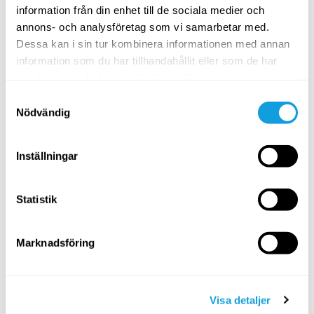
information från din enhet till de sociala medier och
annons- och analysföretag som vi samarbetar med.
Dessa kan i sin tur kombinera informationen med annan
information som du har tillhandahållit eller som de har
30
min
samlat in när du har använt deras tjänster.
Kapha balance – ayurveda & yoga
Samtyckesval
Nödvändig
ISHTA yoga
med
Sarah Platt-Finger
Energize yourself when you feel unmotivated, tired or
depressed with this kapha reducing sequence.
Inställningar
PASSAR ALLA
Statistik
Marknadsföring
Visa detaljer