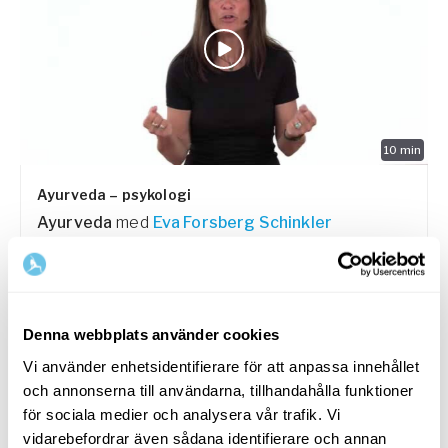
10
min
Ayurveda – psykologi
Ayurveda
med
Eva Forsberg Schinkler
Om olika livsstadier som ayurvedan arbetar med, och
hur vi växer genom dem.
Denna webbplats använder cookies
PASSAR ALLA
Vi använder enhetsidentifierare för att anpassa innehållet
och annonserna till användarna, tillhandahålla funktioner
för sociala medier och analysera vår trafik. Vi
vidarebefordrar även sådana identifierare och annan