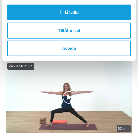
30
min
Tillåt alla
Pitta balance – ayurveda & yoga
Tillåt urval
ISHTA yoga
med
Sarah Platt-Finger
Relax yourself and cool down when you feel angry or
warm with this pitta reducing ayurvedic sequence.
Avvisa
PASSAR ALLA
30
min