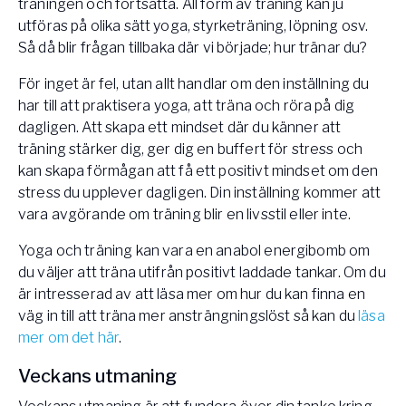
träningen och fortsätta. All form av träning kan ju
utföras på olika sätt yoga, styrketräning, löpning osv.
Så då blir frågan tillbaka där vi började; hur tränar du?
För inget är fel, utan allt handlar om den inställning du
har till att praktisera yoga, att träna och röra på dig
dagligen. Att skapa ett mindset där du känner att
träning stärker dig, ger dig en buffert för stress och
kan skapa förmågan att få ett positivt mindset om den
stress du upplever dagligen. Din inställning kommer att
vara avgörande om träning blir en livsstil eller inte.
Yoga och träning kan vara en anabol energibomb om
du väljer att träna utifrån positivt laddade tankar. Om du
är intresserad av att läsa mer om hur du kan finna en
väg in till att träna mer ansträngningslöst så kan du
läsa
mer om det här
.
Veckans utmaning