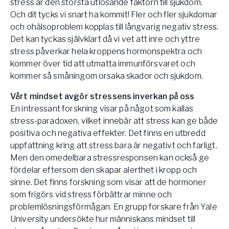
stress är den största utlösande faktorn till sjukdom.
Och dit tycks vi snart ha kommit! Fler och fler sjukdomar
och ohälsoproblem kopplas till långvarig negativ stress.
Det kan tyckas självklart då vi vet att inre och yttre
stress påverkar hela kroppens hormonspektra och
kommer över tid att utmatta immunförsvaret och
kommer så småningom orsaka skador och sjukdom.
Vårt mindset avgör stressens inverkan på oss
​En intressant forskning visar på något som kallas
stress-paradoxen, vilket innebär att stress kan ge både
positiva och negativa effekter. Det finns en utbredd
uppfattning kring att stress bara är negativt och farligt.
Men den omedelbara stressresponsen kan också ge
fördelar eftersom den skapar alerthet i kropp och
sinne. Det finns forskning som visar att de hormoner
som frigörs vid stress förbättrar minne och
problemlösningsförmågan. En grupp forskare från Yale
University undersökte hur människans mindset till