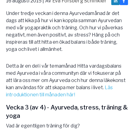
16 augusti 2015
| Av
Eva Forsberg Schinkler
Vården – Yogobe Health & Care
Under tredje veckan i denna Ayurvedamånad är det
Så stöttar Yogobe patienter, förskrivare och sjukvården
FaR
dags att kika på hur vi kan koppla samman Ayurvedan
med vår yogapraktik och träning. Och hur vi påverkas
Fysisk aktivitet på recept
negativt, men även positivt, av stress? Häng på och
Företag
inspireras till att hitta en ökad balans i både träning,
Stöd till arbetsgivare, försäkringsbolag & organisationer
yoga och livet i allmänhet.
Arbetsgivare
Pausa Smart
Detta är en del i vår temamånad Hitta vardagsbalans
med Ayurveda i våra communityn där vi fokuserar på
Yogobe för yogalärare
att lära oss mer om Ayurveda och hur denna läkekonst
Hotell & Konferens
kan användas för att skapa mer balans i livet.
Läs
introduktionen till månaden här!
Vecka 3 (av 4) - Ayurveda, stress, träning &
yoga
Vad är egentligen träning för dig?