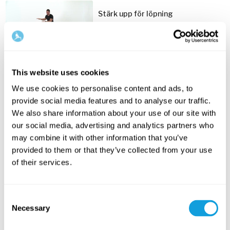
Stärk upp för löpning
Teknikövningar och inspiration för
lättare och mer effektiv löpning.
5
min
Träna & stärk upp rumpan
This website uses cookies
Stärk sätet – ett ordentligt 3D-
We use cookies to personalise content and ads, to
rump-pass, träningsvärk och
10
min
massor av funktion utlovas!
provide social media features and to analyse our traffic.
We also share information about your use of our site with
Stärk upp axlarna – 3D-träning
our social media, advertising and analytics partners who
Effektiv träning för stabilitet och
may combine it with other information that you’ve
rörlighet som ger hälsosamma
20
min
axlar.
provided to them or that they’ve collected from your use
of their services.
Träna upp knäna – 3D-träning
Grundläggande teknik och
träningsövningar för glada knän.
10
min
Consent
Necessary
Selection
Övningar för insida lår
Teknik för övningar som mjukar