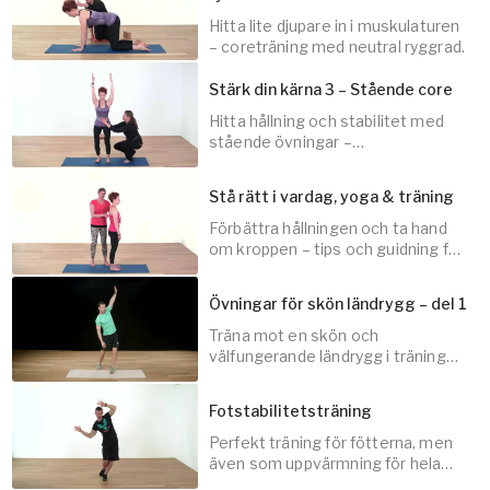
Hitta lite djupare in i muskulaturen
20
min
– coreträning med neutral ryggrad.
Stärk din kärna 3 – Stående core
Hitta hållning och stabilitet med
stående övningar –
20
min
vidareutveckling av coreträning
med neutral ryggrad.
Stå rätt i vardag, yoga & träning
Förbättra hållningen och ta hand
om kroppen – tips och guidning för
15
min
att hitta alignment en bra stående
position.
Övningar för skön ländrygg – del 1
Träna mot en skön och
välfungerande ländrygg i träning
5
min
och vardag.
Fotstabilitetsträning
Perfekt träning för fötterna, men
även som uppvärmning för hela
30
min
kroppen.