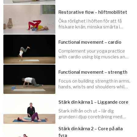
ett fyra veckors program, gör hela
förebygga spänningar.
träningsprogrammet
Bli kompis med dina
Restorative flow – höftmobilitet
höftleder
Öka rörlighet i höften för att få
friskare knän, minska smärta i
20
min
ländrygg och motverka spänningar
i bröstryggen.
Functional movement – cardio
Complement your yoga practice
with cardio using big muscles and
10
min
fun movement.
Functional movement – strength
Focus on building strength in arms,
hands, wrists and shoulders while
15
min
keeping an open mind.
Stärk din kärna 1 – Liggande core
Stark inifrån och ut – lär dig
grunden i djup coreträning med
20
min
neutral ryggrad.
Stärk din kärna 2 – Core på alla
fyra